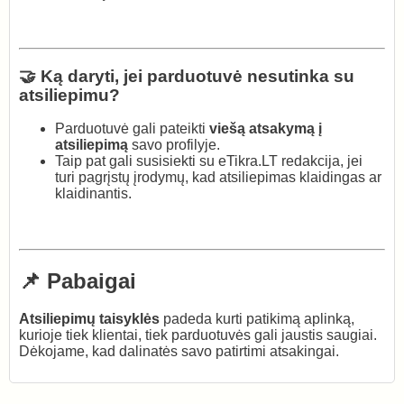
🤝 Ką daryti, jei parduotuvė nesutinka su
atsiliepimu?
Parduotuvė gali pateikti
viešą atsakymą į
atsiliepimą
savo profilyje.
Taip pat gali susisiekti su eTikra.LT redakcija, jei
turi pagrįstų įrodymų, kad atsiliepimas klaidingas ar
klaidinantis.
📌 Pabaigai
Atsiliepimų taisyklės
padeda kurti patikimą aplinką,
kurioje tiek klientai, tiek parduotuvės gali jaustis saugiai.
Dėkojame, kad dalinatės savo patirtimi atsakingai.