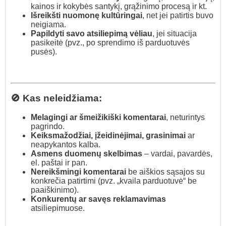
kainos ir kokybės santykį, grąžinimo procesą ir kt.
Išreikšti nuomonę kultūringai
, net jei patirtis buvo
neigiama.
Papildyti savo atsiliepimą vėliau
, jei situacija
pasikeitė (pvz., po sprendimo iš parduotuvės
pusės).
🚫 Kas neleidžiama:
Melagingi ar šmeižikiški komentarai
, neturintys
pagrindo.
Keiksmažodžiai, įžeidinėjimai, grasinimai
ar
neapykantos kalba.
Asmens duomenų skelbimas
– vardai, pavardės,
el. paštai ir pan.
Nereikšmingi komentarai
be aiškios sąsajos su
konkrečia patirtimi (pvz. „kvaila parduotuvė“ be
paaiškinimo).
Konkurentų ar savęs reklamavimas
atsiliepimuose.