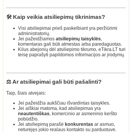
🛠️ Kaip veikia atsiliepimų tikrinimas?
Visi atsiliepimai prieš paskelbiant yra peržiūrimi
administratorių.
Jei pažeidžiamos
atsiliepimų taisyklės
,
komentaras gali būti atmestas arba paredaguotas.
Kilus abejonių dėl atsiliepimo tikrumo, eTikra.LT turi
teisę paprašyti papildomos informacijos ar įrodymų.
⚖️ Ar atsiliepimai gali būti pašalinti?
Taip, šiais atvejais:
Jei pažeidžia aukščiau išvardintas taisykles.
Jei aiškiai matoma, kad atsiliepimas yra
neautentiškas
, komercinio ar asmeninio keršto
pobūdžio.
Jei atsiliepimą parašė
konkurentas
ar asmuo,
neturėjęs jokio realaus kontakto su parduotuve.