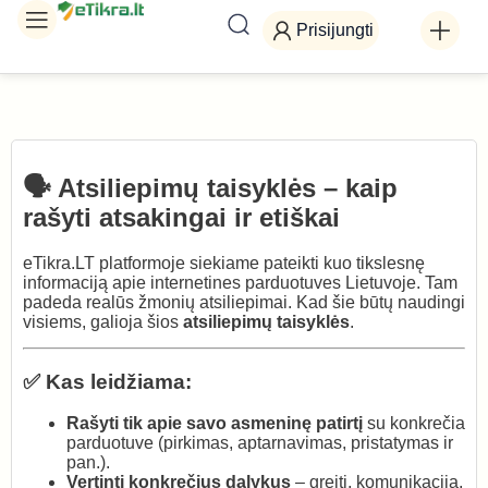
Prisijungti
🗣️ Atsiliepimų taisyklės – kaip
rašyti atsakingai ir etiškai
eTikra.LT platformoje siekiame pateikti kuo tikslesnę
informaciją apie internetines parduotuves Lietuvoje. Tam
padeda realūs žmonių atsiliepimai. Kad šie būtų naudingi
visiems, galioja šios
atsiliepimų taisyklės
.
✅ Kas leidžiama:
Rašyti tik apie savo asmeninę patirtį
su konkrečia
parduotuve (pirkimas, aptarnavimas, pristatymas ir
pan.).
Vertinti konkrečius dalykus
– greitį, komunikaciją,