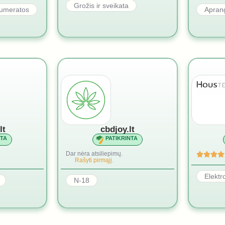
Grožis ir sveikata
numeratos
Aprang
lt
cbdjoy.lt
NTA
PATIKRINTA
Dar nėra atsiliepimų.
Rašyti pirmąjį.
Elektr
N-18