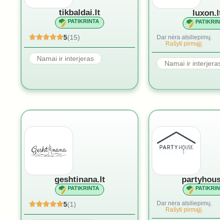
tikbaldai.lt
luxon.l
PATIKRINTA
PATIKRI
5
(15)
Dar nėra atsiliepimų.
Rašyti pirmąjį.
Namai ir interjeras
Namai ir interjera
geshtinana.lt
partyhous
PATIKRINTA
PATIKRI
Dar nėra atsiliepimų.
5
(1)
Rašyti pirmąjį.