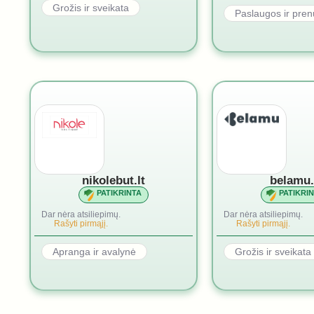
Grožis ir sveikata
Paslaugos ir pre
nikolebut.lt
belamu.
PATIKRINTA
PATIKRI
Dar nėra atsiliepimų.
Dar nėra atsiliepimų.
Rašyti pirmąjį.
Rašyti pirmąjį.
Apranga ir avalynė
Grožis ir sveikata