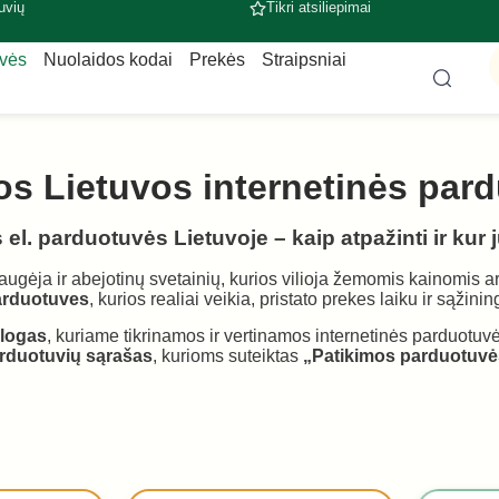
uvių
Tikri atsiliepimai
uvės
Nuolaidos kodai
Prekės
Straipsniai
os Lietuvos internetinės par
el. parduotuvės Lietuvoje – kaip atpažinti ir kur 
augėja ir abejotinų svetainių, kurios vilioja žemomis kainomis ar 
parduotuves
, kurios realiai veikia, pristato prekes laiku ir sąžini
alogas
, kuriame tikrinamos ir vertinamos internetinės parduotu
arduotuvių sąrašas
, kurioms suteiktas
„Patikimos parduotuvė