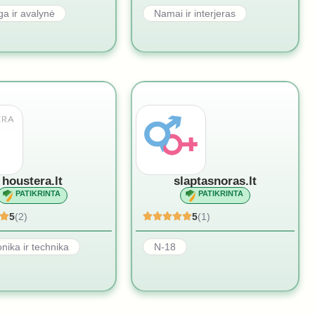
a ir avalynė
Namai ir interjeras
houstera.lt
slaptasnoras.lt
PATIKRINTA
PATIKRINTA
5
(2)
5
(1)
onika ir technika
N-18