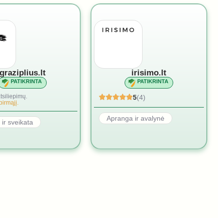
graziplius.lt
irisimo.lt
PATIKRINTA
PATIKRINTA
tsiliepimų.
5
(4)
pirmąjį.
Apranga ir avalynė
 ir sveikata