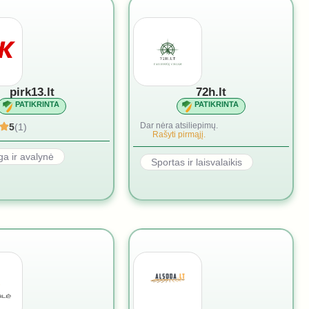
pirk13.lt
72h.lt
PATIKRINTA
PATIKRINTA
Dar nėra atsiliepimų.
5
(1)
Rašyti pirmąjį.
a ir avalynė
Sportas ir laisvalaikis