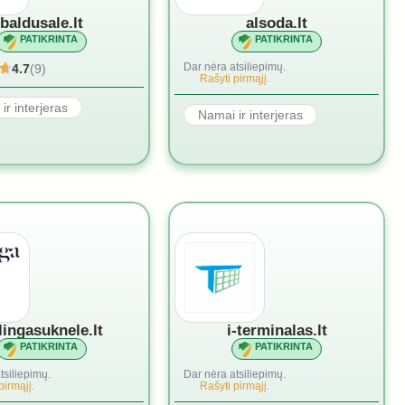
baldusale.lt
alsoda.lt
PATIKRINTA
PATIKRINTA
Dar nėra atsiliepimų.
4.7
(9)
Rašyti pirmąjį.
ir interjeras
Namai ir interjeras
ilingasuknele.lt
i-terminalas.lt
PATIKRINTA
PATIKRINTA
tsiliepimų.
Dar nėra atsiliepimų.
pirmąjį.
Rašyti pirmąjį.