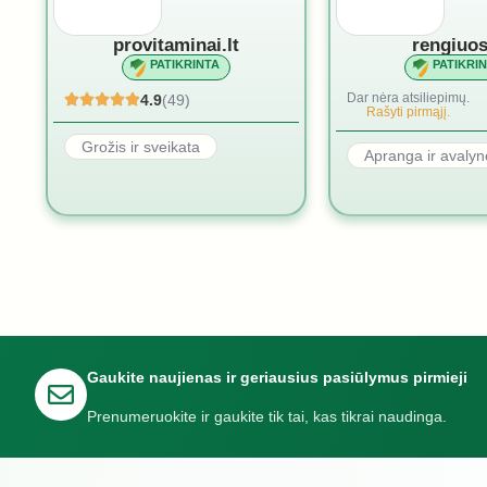
provitaminai.lt
rengiuos
PATIKRINTA
PATIKRI
Dar nėra atsiliepimų.
4.9
(49)
Rašyti pirmąjį.
Grožis ir sveikata
Apranga ir avalyn
Gaukite naujienas ir geriausius pasiūlymus pirmieji
Prenumeruokite ir gaukite tik tai, kas tikrai naudinga.