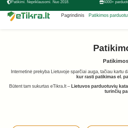
Patikimi. Nepriklausomi. Nuo 2018.
6000+ parduot
Pagrindinis
Patikimos parduot
Patikim
Patikimos 
Internetinė prekyba Lietuvoje sparčiai auga, tačiau kartu d
kur rasti patikimas el. 
Būtent tam sukurtas eTikra.lt –
Lietuvos parduotuvių kat
turinčių p