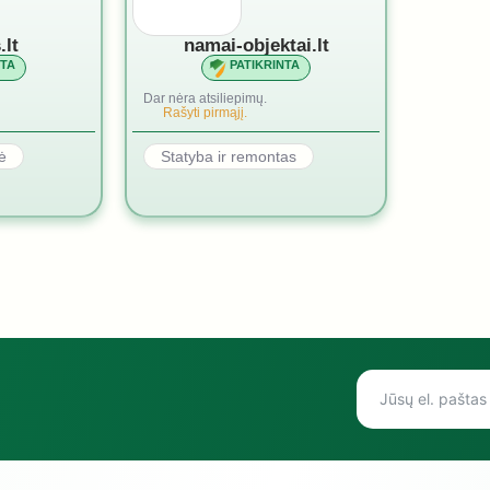
.lt
namai-objektai.lt
NTA
PATIKRINTA
Dar nėra atsiliepimų.
Rašyti pirmąjį.
ė
Statyba ir remontas