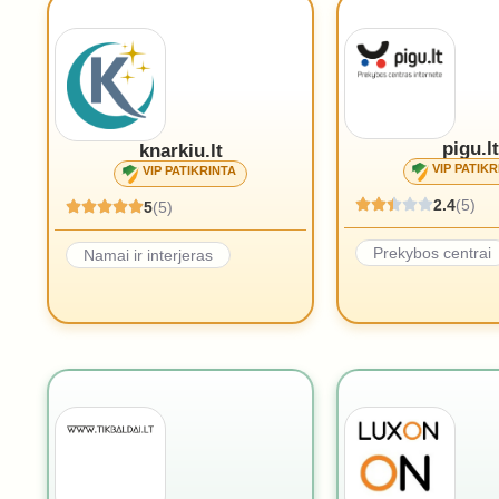
pigu.lt
knarkiu.lt
VIP PATIKR
VIP PATIKRINTA
2.4
(5)
5
(5)
Prekybos centrai
Namai ir interjeras