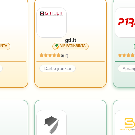
gti.lt
INTA
VIP PATIKRINTA
5
(2)
Darbo įrankiai
Aprang