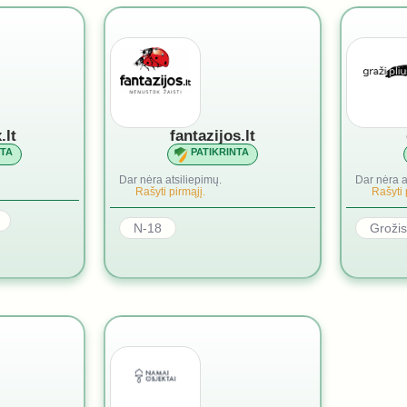
.lt
fantazijos.lt
NTA
PATIKRINTA
Dar nėra atsiliepimų.
Dar nėra a
Rašyti pirmąjį.
Rašyti 
N-18
Grožis