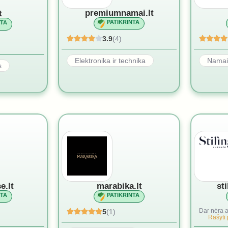
premiumnamai.lt
t
PATIKRINTA
NTA
3.9
(4)
Elektronika ir technika
Namai 
s
e.lt
marabika.lt
st
NTA
PATIKRINTA
Dar nėra a
5
(1)
Rašyti 