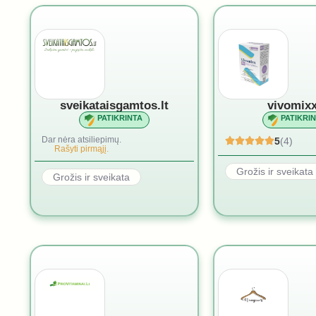
sveikataisgamtos.lt
vivomixx
PATIKRINTA
PATIKRI
Dar nėra atsiliepimų.
5
(4)
Rašyti pirmąjį.
Grožis ir sveikata
Grožis ir sveikata