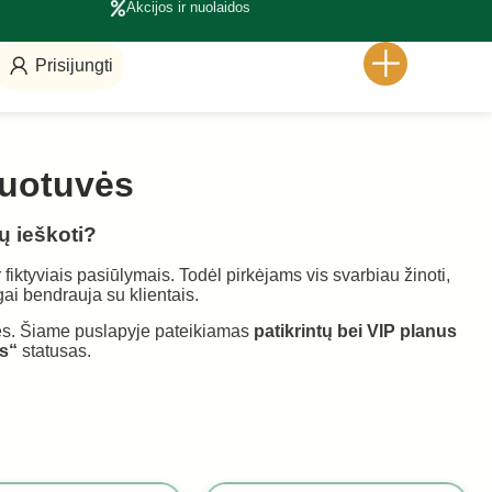
Akcijos ir nuolaidos
Prisijungti
duotuvės
jų ieškoti?
fiktyviais pasiūlymais. Todėl pirkėjams vis svarbiau žinoti,
ngai bendrauja su klientais.
vės. Šiame puslapyje pateikiamas
patikrintų bei VIP planus
s“
statusas.