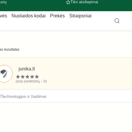
uvių
Tikri atsiliepimai
uvės
Nuolaidos kodai
Prekės
Straipsniai
s rezultatas
junika.lt
(viso įvertinimų – 0)
Technologijos ir žaidimai