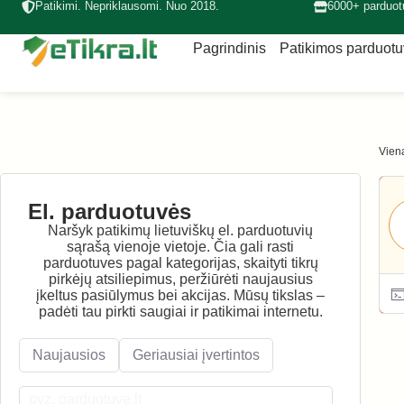
Patikimi. Nepriklausomi. Nuo 2018.
6000+ parduot
Pagrindinis
Patikimos parduot
Viena
El. parduotuvės
Naršyk patikimų lietuviškų el. parduotuvių
sąrašą vienoje vietoje. Čia gali rasti
parduotuves pagal kategorijas, skaityti tikrų
pirkėjų atsiliepimus, peržiūrėti naujausius
įkeltus pasiūlymus bei akcijas. Mūsų tikslas –
padėti tau pirkti saugiai ir patikimai internetu.
Naujausios
Geriausiai įvertintos