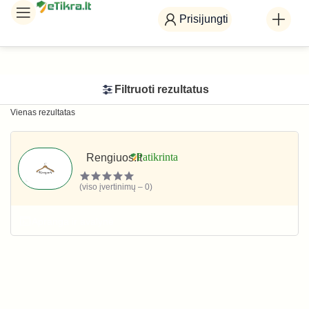
Prisijungti
Filtruoti rezultatus
Vienas rezultatas
Rengiuos.lt
(viso įvertinimų – 0)
Apranga ir avalynė