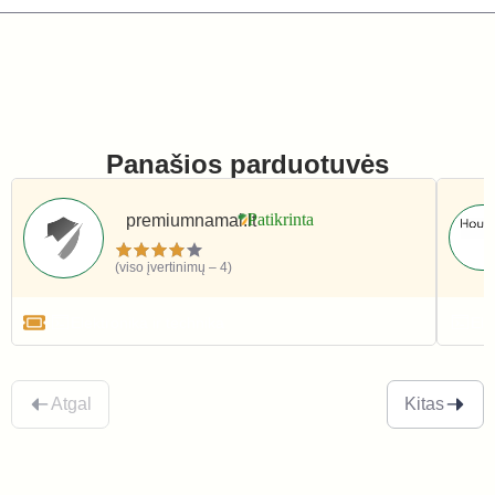
Panašios parduotuvės
premiumnamai.lt
(viso įvertinimų – 4)
Elektronika ir technika
Ele
Atgal
Kitas