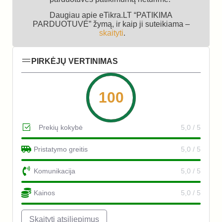
Daugiau apie eTikra.LT “PATIKIMA
PARDUOTUVĖ” žymą, ir kaip ji suteikiama –
skaityti
.
PIRKĖJŲ VERTINIMAS
100
Prekių kokybė
5,0 / 5
Pristatymo greitis
5,0 / 5
Komunikacija
5,0 / 5
Kainos
5,0 / 5
Skaityti atsiliepimus