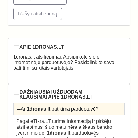
Rašyti atsiliepimą
APIE 1DRONAS.LT
1dronas.lt atsiliepimai. Apsipirkote šioje
internetinėje parduotuvėje? Pasidalinkite savo
patirtimi su kitais vartotojais!
DAŽNIAUSIAI UŽDUODAMI
KLAUSIMAI APIE 1DRONAS.LT
Ar
1dronas.lt
patikima parduotuvė?
Pagal eTikra.LT turimą informaciją ir pirkėjų
atsiliepimus, šiuo metu nėra aiškaus bendro
įvertinimo dėl
1dronas.lt
parduotuvės