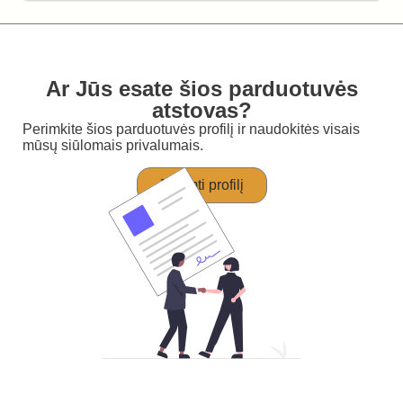
Ar Jūs esate šios parduotuvės
atstovas?
Perimkite šios parduotuvės profilį ir naudokitės visais
mūsų siūlomais privalumais.
Perimti profilį