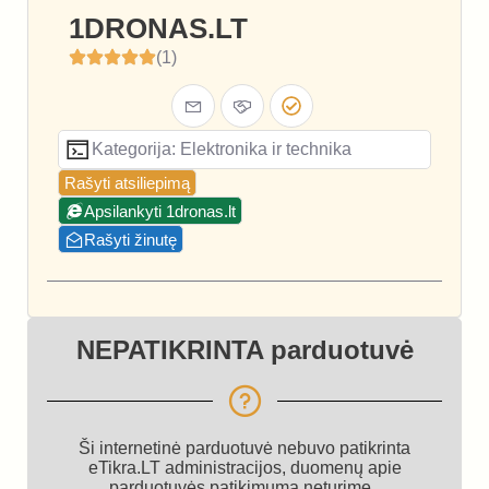
1DRONAS.LT
(1)
Kategorija: Elektronika ir technika
Rašyti atsiliepimą
Apsilankyti 1dronas.lt
Rašyti žinutę
NEPATIKRINTA parduotuvė
Ši internetinė parduotuvė nebuvo patikrinta
eTikra.LT administracijos, duomenų apie
parduotuvės patikimumą neturime.