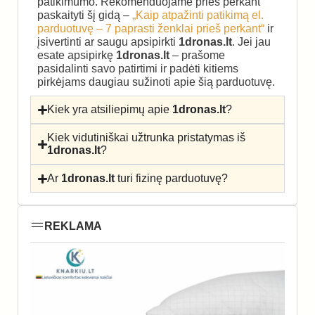
patikimumo. Rekomenduojame prieš perkant
paskaityti šį gidą –
„Kaip atpažinti patikimą el.
parduotuvę – 7 paprasti ženklai prieš perkant“
ir
įsivertinti ar saugu apsipirkti
1dronas.lt
. Jei jau
esate apsipirkę
1dronas.lt
– prašome
pasidalinti savo patirtimi ir padėti kitiems
pirkėjams daugiau sužinoti apie šią parduotuvę.
Kiek yra atsiliepimų apie
1dronas.lt
?
Kiek vidutiniškai užtrunka pristatymas iš
1dronas.lt
?
Ar
1dronas.lt
turi fizinę parduotuvę?
REKLAMA