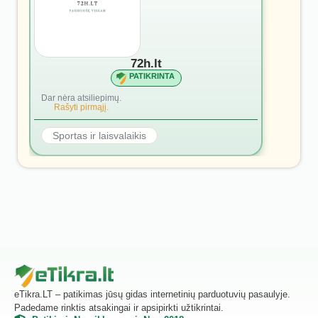
72h.lt
PATIKRINTA
Dar nėra atsiliepimų.
Rašyti pirmąjį.
Sportas ir laisvalaikis
eTikra.LT – patikimas jūsų gidas internetinių parduotuvių pasaulyje.
Padedame rinktis atsakingai ir apsipirkti užtikrintai.