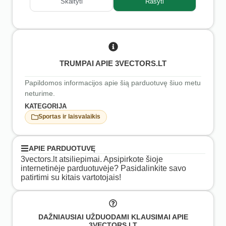
Skaityti
Rašyti
TRUMPAI APIE 3VECTORS.LT
Papildomos informacijos apie šią parduotuvę šiuo metu
neturime.
KATEGORIJA
Sportas ir laisvalaikis
APIE PARDUOTUVĘ
3vectors.lt atsiliepimai. Apsipirkote šioje
internetinėje parduotuvėje? Pasidalinkite savo
patirtimi su kitais vartotojais!
DAŽNIAUSIAI UŽDUODAMI KLAUSIMAI APIE
3VECTORS.LT