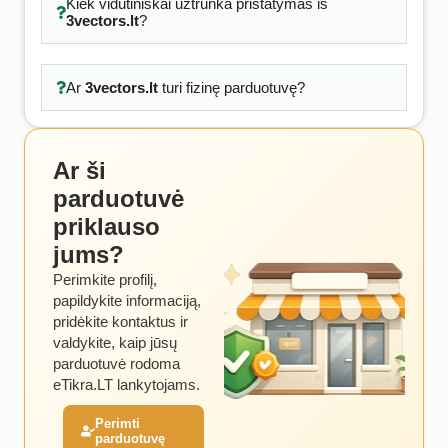
Kiek vidutiniškai užtrunka pristatymas iš
3vectors.lt
?
Ar
3vectors.lt
turi fizinę parduotuvę?
Ar ši
parduotuvė
priklauso
jums?
Perimkite profilį,
papildykite informaciją,
pridėkite kontaktus ir
valdykite, kaip jūsų
parduotuvė rodoma
eTikra.LT lankytojams.
Perimti
parduotuvę