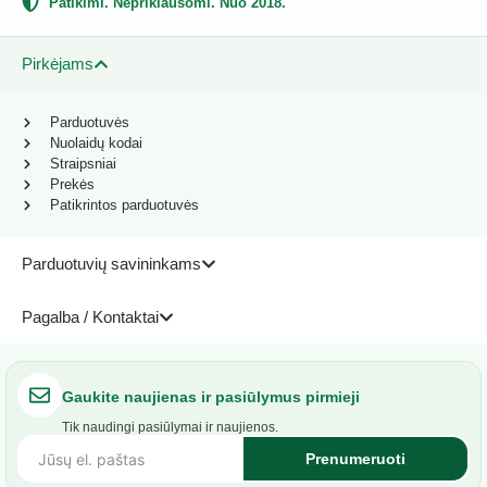
Patikimi. Nepriklausomi. Nuo 2018.
Pirkėjams
Parduotuvės
Nuolaidų kodai
Straipsniai
Prekės
Patikrintos parduotuvės
Parduotuvių savininkams
Pagalba / Kontaktai
Gaukite naujienas ir pasiūlymus pirmieji
Tik naudingi pasiūlymai ir naujienos.
Prenumeruoti