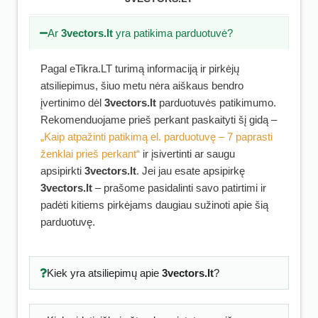
Ar
3vectors.lt
yra patikima parduotuvė?
Pagal eTikra.LT turimą informaciją ir pirkėjų
atsiliepimus, šiuo metu nėra aiškaus bendro
įvertinimo dėl
3vectors.lt
parduotuvės patikimumo.
Rekomenduojame prieš perkant paskaityti šį gidą –
„Kaip atpažinti patikimą el. parduotuvę – 7 paprasti
ženklai prieš perkant“
ir įsivertinti ar saugu
apsipirkti
3vectors.lt
. Jei jau esate apsipirkę
3vectors.lt
– prašome pasidalinti savo patirtimi ir
padėti kitiems pirkėjams daugiau sužinoti apie šią
parduotuvę.
Kiek yra atsiliepimų apie
3vectors.lt
?