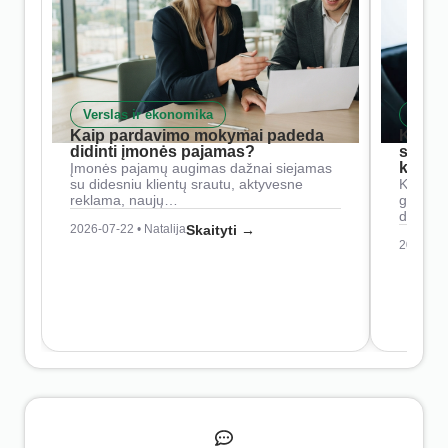
Verslas ir ekonomika
Skait
Kaip pardavimo mokymai padeda
Kaip 
didinti įmonės pajamas?
siste
konkur
Įmonės pajamų augimas dažnai siejamas
su didesniu klientų srautu, aktyvesne
Konkure
reklama, naujų…
geresnė
didesn
2026-07-22 • Natalija
Skaityti →
2026-07-