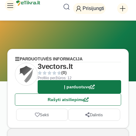
Prisijungti
PARDUOTUVĖS INFORMACIJA
3vectors.lt
(0)
Profilio peržiūros: 12
Į parduotuvę
Rašyti atsiliepimą
Sekti
Dalintis