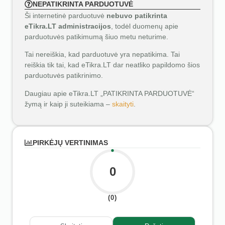
NEPATIKRINTA PARDUOTUVĖ
Ši internetinė parduotuvė
nebuvo patikrinta
eTikra.LT administracijos
, todėl duomenų apie
parduotuvės patikimumą šiuo metu neturime.
Tai nereiškia, kad parduotuvė yra nepatikima. Tai
reiškia tik tai, kad eTikra.LT dar neatliko papildomo šios
parduotuvės patikrinimo.
Daugiau apie eTikra.LT „PATIKRINTA PARDUOTUVĖ“
žymą ir kaip ji suteikiama –
skaityti
.
PIRKĖJŲ VERTINIMAS
0
(0)