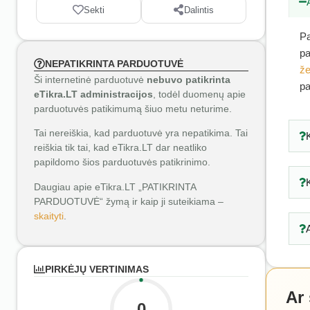
Sekti
Dalintis
Pa
pa
NEPATIKRINTA PARDUOTUVĖ
že
Ši internetinė parduotuvė
nebuvo patikrinta
pa
eTikra.LT administracijos
, todėl duomenų apie
parduotuvės patikimumą šiuo metu neturime.
Tai nereiškia, kad parduotuvė yra nepatikima. Tai
reiškia tik tai, kad eTikra.LT dar neatliko
papildomo šios parduotuvės patikrinimo.
Daugiau apie eTikra.LT „PATIKRINTA
PARDUOTUVĖ“ žymą ir kaip ji suteikiama –
skaityti
.
PIRKĖJŲ VERTINIMAS
Ar
0