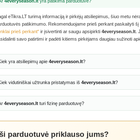
Ar
4everyseason.lt
yra patikima parduotuvė?
gal eTikra.LT turimą informaciją ir pirkėjų atsiliepimus, šiuo metu nė
rduotuvės patikimumo. Rekomenduojame prieš perkant paskaityti šį
nklai prieš perkant“
ir įsivertinti ar saugu apsipirkti
4everyseason.lt
. 
sidalinti savo patirtimi ir padėti kitiems pirkėjams daugiau sužinoti ap
Kiek yra atsiliepimų apie
4everyseason.lt
?
Kiek vidutiniškai užtrunka pristatymas iš
4everyseason.lt
?
Ar
4everyseason.lt
turi fizinę parduotuvę?
 ši parduotuvė priklauso jums?