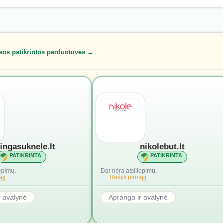
sos patikrintos parduotuvės →
lingasuknele.lt
nikolebut.lt
PATIKRINTA
PATIKRINTA
epimų.
Dar nėra atsiliepimų.
jį.
Rašyti pirmąjį.
r avalynė
Apranga ir avalynė