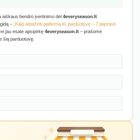
ra aiškaus bendro įvertinimo dėl
4everyseason.lt
 gidą –
„Kaip atpažinti patikimą el. parduotuvę – 7 paprasti
Jei jau esate apsipirkę
4everyseason.lt
– prašome
ie šią parduotuvę.