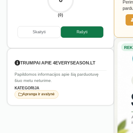
Perim
pardu
(0)
Skaityti
Rašyti
REK
TRUMPAI APIE 4EVERYSEASON.LT
Papildomos informacijos apie šią parduotuvę
šiuo metu neturime.
KATEGORIJA
Apranga ir avalynė