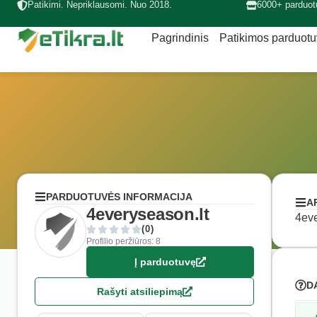
Patikimi. Nepriklausomi. Nuo 2018.
6000+ parduot
Pagrindinis
Patikimos parduot
PARDUOTUVĖS INFORMACIJA
A
4everyseason.lt
4eve
(0)
Profilio peržiūros: 8
Į parduotuvę
D
Rašyti atsiliepimą