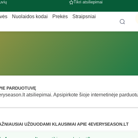
uvių
Tikri atsiliepimai
uvės
Nuolaidos kodai
Prekės
Straipsniai
PIE PARDUOTUVĘ
ryseason.lt atsiliepimai. Apsipirkote šioje internetinėje parduotu
AŽNIAUSIAI UŽDUODAMI KLAUSIMAI APIE 4EVERYSEASON.LT