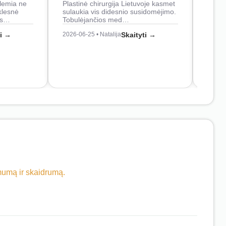
lemia ne
Plastinė chirurgija Lietuvoje kasmet
naudo
klesnė
sulaukia vis didesnio susidomėjimo.
Juos
os…
Tobulėjančios med…
2026-0
ti →
2026-06-25 • Natalija
Skaityti →
imumą ir skaidrumą.