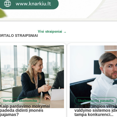
Visi straipsniai →
ORTALO STRAIPSNIAI
Verslas ir ekonomika
Skaitmeninis pasaulis
Kaip pardavimo mokymai
Kaip pažangios versl
padeda didinti įmonės
valdymo sistemos įd
pajamas?
tampa konkurenci...