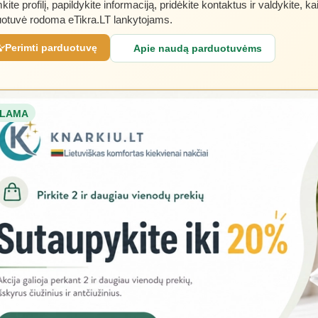
kite profilį, papildykite informaciją, pridėkite kontaktus ir valdykite, ka
otuvė rodoma eTikra.LT lankytojams.
Perimti parduotuvę
Apie naudą parduotuvėms
LAMA