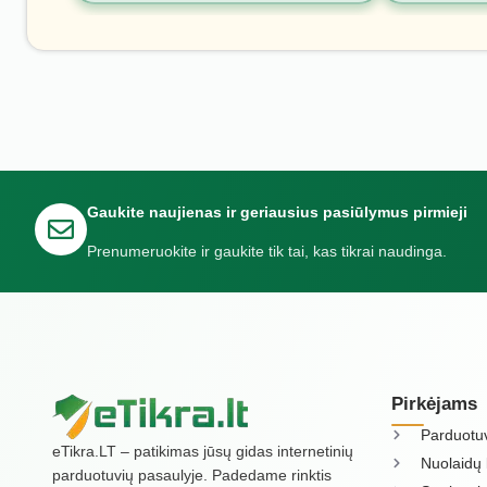
Gaukite naujienas ir geriausius pasiūlymus pirmieji
Prenumeruokite ir gaukite tik tai, kas tikrai naudinga.
Pirkėjams
Parduotu
eTikra.LT – patikimas jūsų gidas internetinių
Nuolaidų 
parduotuvių pasaulyje. Padedame rinktis