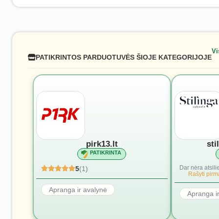
Vi
PATIKRINTOS PARDUOTUVĖS ŠIOJE KATEGORIJOJE
pirk13.lt
sti
PATIKRINTA
Dar nėra atsili
5
(1)
Rašyti pirmą
Apranga ir avalynė
Apranga i