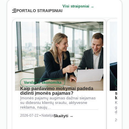
Visi straipsniai →
PORTALO STRAIPSNIAI
Verslas ir ekonomika
Skait
Kaip pardavimo mokymai padeda
Kaip 
didinti įmonės pajamas?
siste
konkur
Įmonės pajamų augimas dažnai siejamas
su didesniu klientų srautu, aktyvesne
Konkure
reklama, naujų…
geresnė
didesn
2026-07-22 • Natalija
Skaityti →
2026-07-