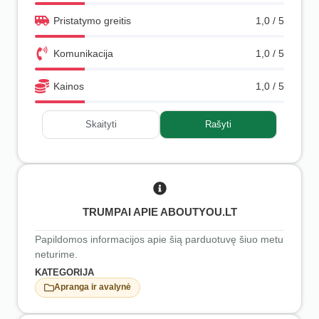
Pristatymo greitis
1,0 / 5
Komunikacija
1,0 / 5
Kainos
1,0 / 5
Skaityti
Rašyti
TRUMPAI APIE ABOUTYOU.LT
Papildomos informacijos apie šią parduotuvę šiuo metu
neturime.
KATEGORIJA
Apranga ir avalynė