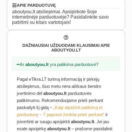
APIE PARDUOTUVĘ
aboutyou.lt atsiliepimai. Apsipirkote šioje
internetinėje parduotuvėje? Pasidalinkite savo
patirtimi su kitais vartotojais!
DAŽNIAUSIAI UŽDUODAMI KLAUSIMAI APIE
ABOUTYOU.LT
Ar
aboutyou.lt
yra patikima parduotuvė?
Pagal eTikra.LT turimą informaciją ir pirkėjų
atsiliepimus, šiuo metu nėra aiškaus bendro
įvertinimo dėl
aboutyou.lt
parduotuvės
patikimumo. Rekomenduojame prieš perkant
paskaityti šį gidą –
„Kaip atpažinti patikimą el.
parduotuvę – 7 paprasti ženklai prieš perkant“
ir
įsivertinti ar saugu apsipirkti
aboutyou.lt
. Jei jau
esate apsipirkę
aboutyou.lt
– prašome pasidalinti