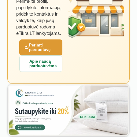
Perimkite profilį,
papildykite informaciją,
pridėkite kontaktus ir
valdykite, kaip jūsų
parduotuvė rodoma
eTikra.LT lankytojams.
Perimti
parduotuvę
Apie naudą
parduotuvėms
REKLAMA