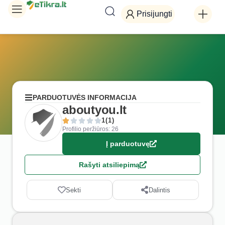
Prisijungti
PARDUOTUVĖS INFORMACIJA
aboutyou.lt
1(1)
Profilio peržiūros: 26
Į parduotuvę
Rašyti atsiliepimą
Sekti
Dalintis