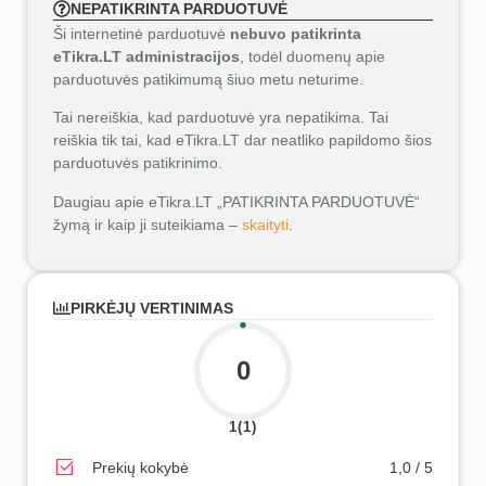
NEPATIKRINTA PARDUOTUVĖ
Ši internetinė parduotuvė
nebuvo patikrinta
eTikra.LT administracijos
, todėl duomenų apie
parduotuvės patikimumą šiuo metu neturime.
Tai nereiškia, kad parduotuvė yra nepatikima. Tai
reiškia tik tai, kad eTikra.LT dar neatliko papildomo šios
parduotuvės patikrinimo.
Daugiau apie eTikra.LT „PATIKRINTA PARDUOTUVĖ“
žymą ir kaip ji suteikiama –
skaityti
.
PIRKĖJŲ VERTINIMAS
0
1(1)
Prekių kokybė
1,0 / 5