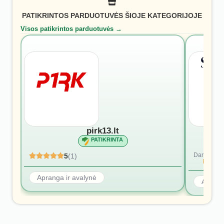
PATIKRINTOS PARDUOTUVĖS ŠIOJE KATEGORIJOJE
Visos patikrintos parduotuvės →
pirk13.lt
PATIKRINTA
Dar nėra at
5
(1)
Rašyti p
Apranga ir avalynė
Aprang