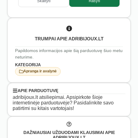
Skaityti
Rašyti
TRUMPAI APIE ADRIBIJOUX.LT
Papildomos informacijos apie šią parduotuvę šiuo metu
neturime.
KATEGORIJA
Apranga ir avalynė
APIE PARDUOTUVĘ
adribijoux.lt atsiliepimai. Apsipirkote šioje
internetinėje parduotuvėje? Pasidalinkite savo
patirtimi su kitais vartotojais!
DAŽNIAUSIAI UŽDUODAMI KLAUSIMAI APIE
ADRIBIJOUX.LT