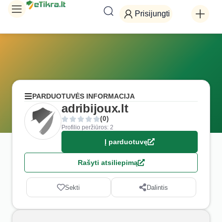
Prisijungti
PARDUOTUVĖS INFORMACIJA
adribijoux.lt
(0)
Profilio peržiūros: 2
Į parduotuvę
Rašyti atsiliepimą
Sekti
Dalintis