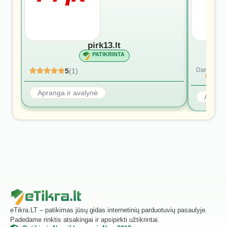
pirk13.lt
PATIKRINTA
Dar nėra at
5
(1)
Rašyti p
Apranga ir avalynė
Aprang
eTikra.LT – patikimas jūsų gidas internetinių parduotuvių pasaulyje.
Padedame rinktis atsakingai ir apsipirkti užtikrintai.