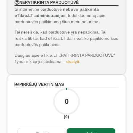
NEPATIKRINTA PARDUOTUVĖ
Ši internetinė parduotuvė
nebuvo patikrinta
eTikra.LT administracijos
, todėl duomenų apie
parduotuvės patikimumą šiuo metu neturime.
Tai nereiškia, kad parduotuvė yra nepatikima. Tai
reiškia tik tai, kad eTikra.LT dar neatliko papildomo šios
parduotuvės patikrinimo.
Daugiau apie eTikra.LT „PATIKRINTA PARDUOTUVĖ“
žymą ir kaip ji suteikiama –
skaityti
.
PIRKĖJŲ VERTINIMAS
0
(0)