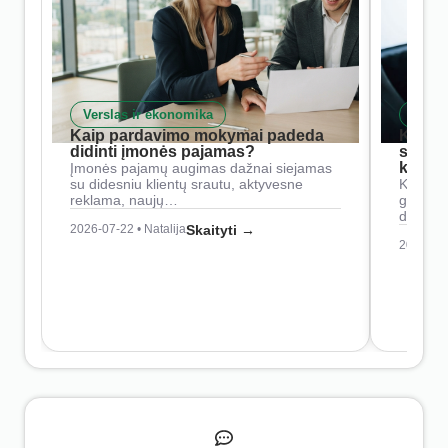
Verslas ir ekonomika
Skait
Kaip pardavimo mokymai padeda
Kaip 
didinti įmonės pajamas?
siste
konkur
Įmonės pajamų augimas dažnai siejamas
su didesniu klientų srautu, aktyvesne
Konkure
reklama, naujų…
geresnė
didesn
2026-07-22 • Natalija
Skaityti →
2026-07-