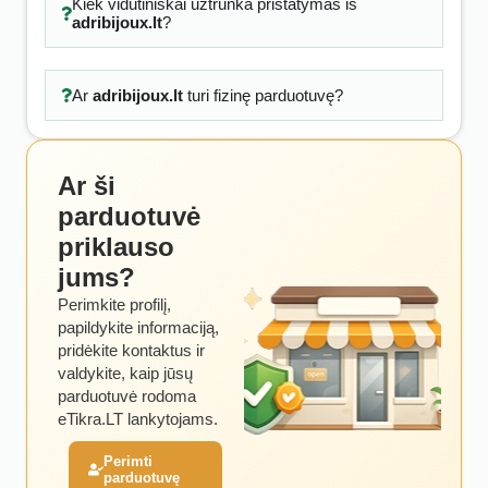
Kiek vidutiniškai užtrunka pristatymas iš
adribijoux.lt
?
Ar
adribijoux.lt
turi fizinę parduotuvę?
Ar ši
parduotuvė
priklauso
jums?
Perimkite profilį,
papildykite informaciją,
pridėkite kontaktus ir
valdykite, kaip jūsų
parduotuvė rodoma
eTikra.LT lankytojams.
Perimti
parduotuvę