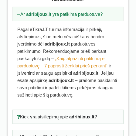
Ar
adribijoux.lt
yra patikima parduotuvė?
Pagal eTikra.LT turimą informaciją ir pirkėjų
atsiliepimus, šiuo metu nėra aiškaus bendro
įvertinimo dėl
adribijoux.lt
parduotuvės
patikimumo. Rekomenduojame prieš perkant
paskaityti šį gidą –
„Kaip atpažinti patikimą el.
parduotuvę – 7 paprasti ženklai prieš perkant“
ir
įsivertinti ar saugu apsipirkti
adribijoux.lt
. Jei jau
esate apsipirkę
adribijoux.lt
– prašome pasidalinti
savo patirtimi ir padėti kitiems pirkėjams daugiau
sužinoti apie šią parduotuvę.
Kiek yra atsiliepimų apie
adribijoux.lt
?