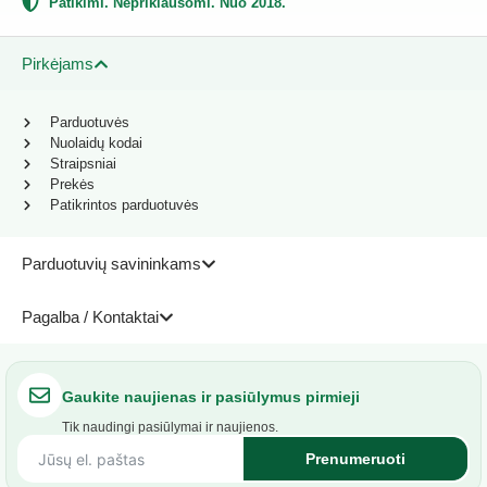
Patikimi. Nepriklausomi. Nuo 2018.
Pirkėjams
Parduotuvės
Nuolaidų kodai
Straipsniai
Prekės
Patikrintos parduotuvės
Parduotuvių savininkams
Pagalba / Kontaktai
Gaukite naujienas ir pasiūlymus pirmieji
Tik naudingi pasiūlymai ir naujienos.
Prenumeruoti