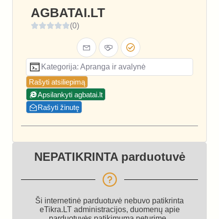
AGBATAI.LT
(0)
Kategorija: Apranga ir avalynė
Rašyti atsiliepimą
Apsilankyti agbatai.lt
Rašyti žinutę
NEPATIKRINTA parduotuvė
Ši internetinė parduotuvė nebuvo patikrinta
eTikra.LT administracijos, duomenų apie
parduotuvės patikimumą neturime.