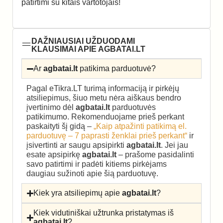
patirtimi su kitais vartotojais!
DAŽNIAUSIAI UŽDUODAMI
KLAUSIMAI APIE AGBATAI.LT
Ar
agbatai.lt
patikima parduotuvė?
Pagal eTikra.LT turimą informaciją ir pirkėjų
atsiliepimus, šiuo metu nėra aiškaus bendro
įvertinimo dėl
agbatai.lt
parduotuvės
patikimumo. Rekomenduojame prieš perkant
paskaityti šį gidą –
„Kaip atpažinti patikimą el.
parduotuvę – 7 paprasti ženklai prieš perkant“
ir
įsivertinti ar saugu apsipirkti
agbatai.lt
. Jei jau
esate apsipirkę
agbatai.lt
– prašome pasidalinti
savo patirtimi ir padėti kitiems pirkėjams
daugiau sužinoti apie šią parduotuvę.
Kiek yra atsiliepimų apie
agbatai.lt
?
Kiek vidutiniškai užtrunka pristatymas iš
agbatai.lt
?