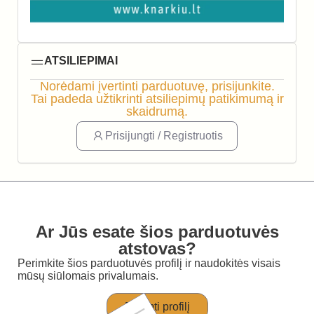
ATSILIEPIMAI
Norėdami įvertinti parduotuvę, prisijunkite.
Tai padeda užtikrinti atsiliepimų patikimumą ir
skaidrumą.
Prisijungti / Registruotis
Ar Jūs esate šios parduotuvės
atstovas?
Perimkite šios parduotuvės profilį ir naudokitės visais
mūsų siūlomais privalumais.
Perimti profilį