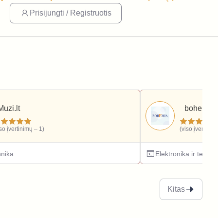
Prisijungti / Registruotis
Muzi.lt
bohemia.l
iso įvertinimų – 1)
(viso įvertinim
hnika
Elektronika ir techni
Kitas