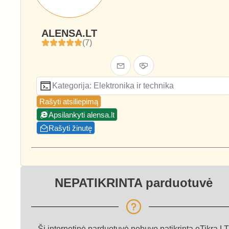
ALENSA.LT
(7)
Kategorija: Elektronika ir technika
Rašyti atsiliepimą
Apsilankyti alensa.lt
Rašyti žinutę
NEPATIKRINTA parduotuvė
Ši internetinė parduotuvė nebuvo patikrinta eTikra.LT