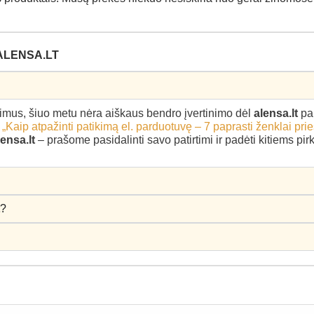
ALENSA.LT
epimus, šiuo metu nėra aiškaus bendro įvertinimo dėl
alensa.lt
pa
–
„Kaip atpažinti patikimą el. parduotuvę – 7 paprasti ženklai pri
lensa.lt
– prašome pasidalinti savo patirtimi ir padėti kitiems pi
t
?