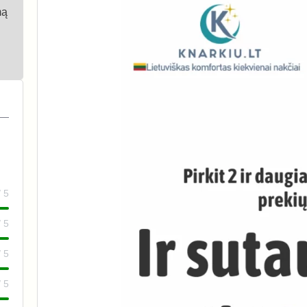
mą
/ 5
/ 5
/ 5
/ 5