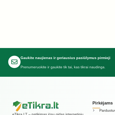
Gaukite naujienas ir geriausius pasiūlymus pirmieji
Prenumeruokite ir gaukite tik tai, kas tikrai naudinga.
Pirkėjams
Parduotu
eTikra.LT – patikimas jūsų gidas internetinių