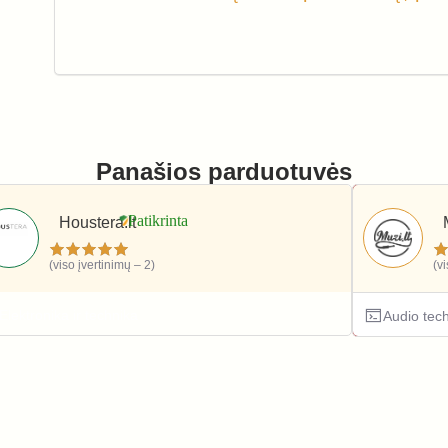
Panašios parduotuvės
Houstera.lt
(viso įvertinimų – 2)
(v
Elektronika ir technika
Audio tec