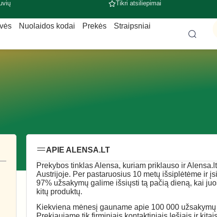
uvių
Tikri atsiliepimai
uvės
Nuolaidos kodai
Prekės
Straipsniai
APIE ALENSA.LT
Prekybos tinklas Alensa, kuriam priklauso ir Alensa.l
Austrijoje. Per pastaruosius 10 metų išsiplėtėme ir į
97% užsakymų galime išsiųsti tą pačią dieną, kai ju
kitų produktų.
Kiekviena mėnesį gauname apie 100 000 užsakymų i
Prekiaujame tik firminiais kontaktiniais lęšiais ir 