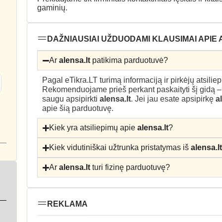
gaminių.
DAŽNIAUSIAI UŽDUODAMI KLAUSIMAI APIE 
Ar
alensa.lt
patikima parduotuvė?
Pagal eTikra.LT turimą informaciją ir pirkėjų atsili
Rekomenduojame prieš perkant paskaityti šį gidą 
saugu apsipirkti
alensa.lt
. Jei jau esate apsipirkę
a
apie šią parduotuvę.
Kiek yra atsiliepimų apie
alensa.lt
?
Kiek vidutiniškai užtrunka pristatymas iš
alensa.l
Ar
alensa.lt
turi fizinę parduotuvę?
REKLAMA