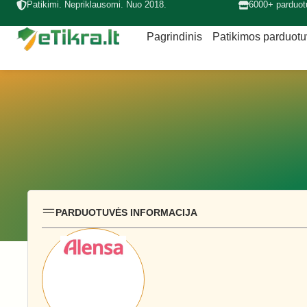
Patikimi. Nepriklausomi. Nuo 2018.
6000+ parduot
Pagrindinis
Patikimos parduot
PARDUOTUVĖS INFORMACIJA