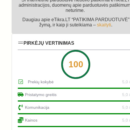
administracijos, duomenų apie parduotuvės patikimu
neturime.
Daugiau apie eTikra.LT “PATIKIMA PARDUOTUVĖ”
žymą, ir kaip ji suteikiama –
skaityti
.
PIRKĖJŲ VERTINIMAS
100
Prekių kokybė
5,0 
Pristatymo greitis
5,0 
Komunikacija
5,0 
Kainos
5,0 