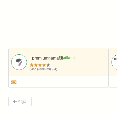
premiumnamai.lt
(viso įvertinimų – 4)
Elektronika ir technika
Atgal