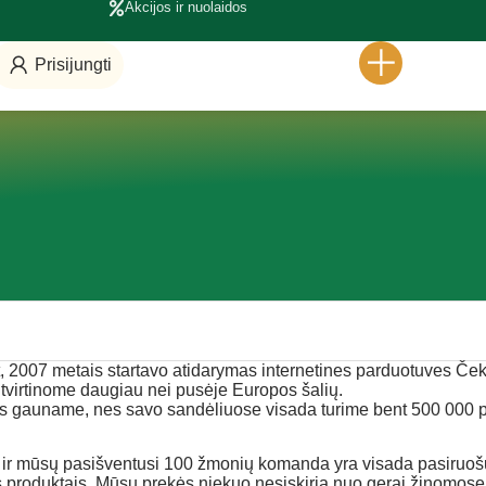
Akcijos ir nuolaidos
Prisijungti
t, 2007 metais startavo atidarymas internetines parduotuves Čekij
sitvirtinome daugiau nei pusėje Europos šalių.
os gauname, nes savo sandėliuose visada turime bent 500 000 pa
r mūsų pasišventusi 100 žmonių komanda yra visada pasiruošu
kitais produktais. Mūsų prekės niekuo nesiskiria nuo gerai žino