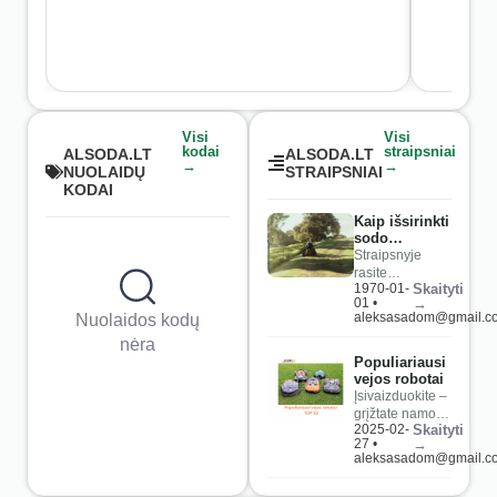
Visi
Visi
kodai
straipsniai
ALSODA.LT
ALSODA.LT
→
→
NUOLAIDŲ
STRAIPSNIAI
KODAI
Kaip išsirinkti
sodo
traktoriuką?
Straipsnyje
rasite
1970-01-
Skaityti
patarimus, kaip
01 •
→
pasirinkti
aleksasadom@gmail.c
Nuolaidos kodų
tinkamą sodo
nėra
traktoriuką
pagal sklypo
Populiariausi
vejos robotai
dydį, traktoriuko
Įsivaizduokite –
tipą, gamintoją,
grįžtate namo
priedus ir būtiną
2025-02-
Skaityti
po ilgos darbo
reguliarią
27 •
→
dienos,
priežiūrą.
aleksasadom@gmail.c
atsisėdate
kieme su kavos