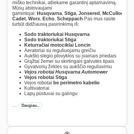
miško technikai, atliekame garantinį aptarnavimą.
Mūsų atstovaujami
gamintojai:
Husqvarna
,
Stiga,
Jonsered
,
McCulloch
,
G
Cadet
,
Worx
,
Echo
,
Scheppach
Pas mus rasite
turbūt didžiausią pasirinkimą iš:
Sodo traktoriukai Husqvarna
Sodo traktoriukai Stiga
Keturračiai motociklai Loncin
Aeratoriai su reguliuojamu greičiu
Aukšto slėgio plovyklos su įvairiais priedais
Grąžtai žemei su skirtingais galvutės tipais
Gyvatvorių žirklės su aukščio reguliavimu
Vejos robotai Husqvarna Automower
Vejos robotai Stiga
Vejos robotai
be perimetro kabelio
Kultivatoriai
Lapų pūstuvai su galingu
…
Daugiau..