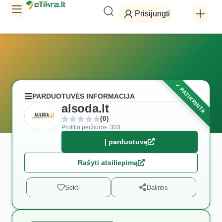
Prisijungti
PARDUOTUVĖS INFORMACIJA
alsoda.lt
(0)
Profilio peržiūros: 303
Į parduotuvę
Rašyti atsiliepimą
Sekti
Dalintis