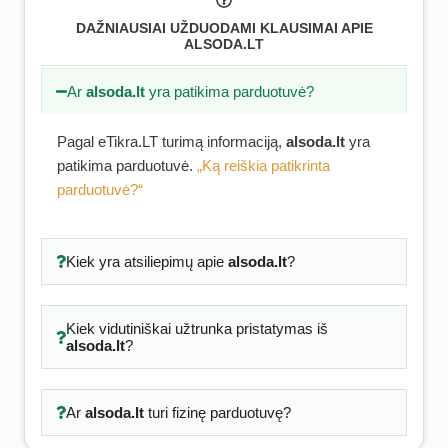
DAŽNIAUSIAI UŽDUODAMI KLAUSIMAI APIE
ALSODA.LT
Ar
alsoda.lt
yra patikima parduotuvė?
Pagal eTikra.LT turimą informaciją,
alsoda.lt
yra
patikima parduotuvė.
„Ką reiškia patikrinta
parduotuvė?“
Kiek yra atsiliepimų apie
alsoda.lt
?
Kiek vidutiniškai užtrunka pristatymas iš
alsoda.lt
?
Ar
alsoda.lt
turi fizinę parduotuvę?