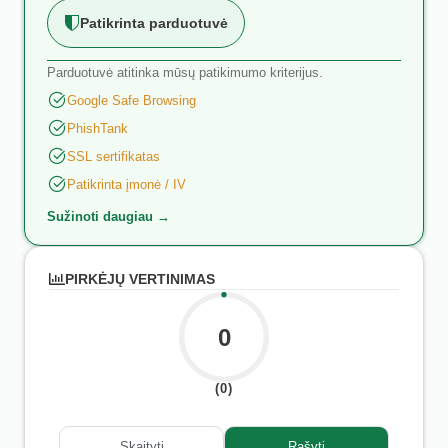
Patikrinta parduotuvė
Parduotuvė atitinka mūsų patikimumo kriterijus.
Google Safe Browsing
PhishTank
SSL sertifikatas
Patikrinta įmonė / IV
Sužinoti daugiau →
PIRKĖJŲ VERTINIMAS
0
(0)
Skaityti
Rašyti