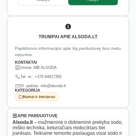
TRUMPAI APIE ALSODA.LT
Papildomos informacijos apie šią parduotuvę šiuo metu
neturime.
KONTAKTAI
Įmonė: MB ALSODA
Tel. nr.: +370 64017355
El. paštas: info@alsoda.lt
KATEGORIJA
Namai ir interjeras
APIE PARDUOTUVĘ
Alsoda.lt
– mažmeninė ir didmeninė prekyba sodo,
miško technika, keturračiais motociklais bei
įrankiais. Teikiame remonto paslaugas visai sodo ir