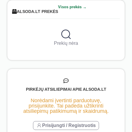
puodeliu
rankoje, o veja
Visos prekės →
jau tobula –
ALSODA.LT PREKĖS
nupjauta,
tvarkinga ir be
jokio jūsų
įsikišimo.
Prekių nėra
PIRKĖJŲ ATSILIEPIMAI APIE ALSODA.LT
Norėdami įvertinti parduotuvę,
prisijunkite. Tai padeda užtikrinti
atsiliepimų patikimumą ir skaidrumą.
Prisijungti / Registruotis