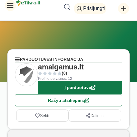
Prisijungti
PARDUOTUVĖS INFORMACIJA
amalgamus.lt
(0)
Profilio peržiūros: 12
Į parduotuvę
Rašyti atsiliepimą
Sekti
Dalintis