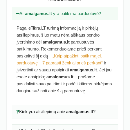
Ar
amalgamus.lt
yra patikima parduotuvė?
Pagal eTikra.LT turimą informaciją ir pirkėjų
atsiliepimus, šiuo metu nėra aiškaus bendro
įvertinimo dėl
amalgamus.lt
parduotuvės
patikimumo. Rekomenduojame prieš perkant
paskaityti šį gidą –
„Kaip atpažinti patikimą el.
parduotuvę – 7 paprasti ženklai prieš perkant“
ir
įsivertinti ar saugu apsipirkti
amalgamus.lt
. Jei jau
esate apsipirkę
amalgamus.lt
– prašome
pasidalinti savo patirtimi ir padėti kitiems pirkėjams
daugiau sužinoti apie šią parduotuvę.
Kiek yra atsiliepimų apie
amalgamus.lt
?