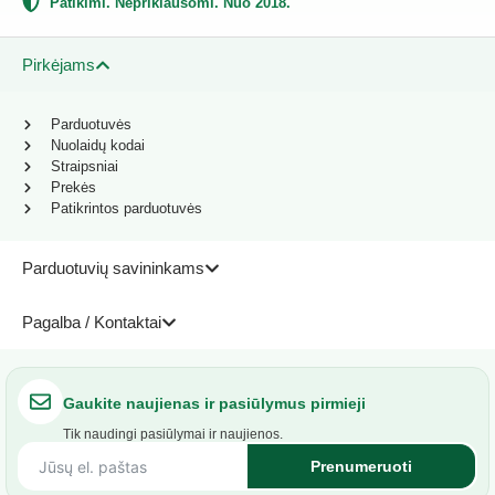
Patikimi. Nepriklausomi. Nuo 2018.
Pirkėjams
Parduotuvės
Nuolaidų kodai
Straipsniai
Prekės
Patikrintos parduotuvės
Parduotuvių savininkams
Pagalba / Kontaktai
Gaukite naujienas ir pasiūlymus pirmieji
Tik naudingi pasiūlymai ir naujienos.
Prenumeruoti