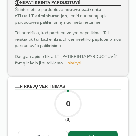
NEPATIKRINTA PARDUOTUVĖ
Ši internetinė parduotuvė
nebuvo patikrinta
eTikra.LT administracijos
, todėl duomenų apie
parduotuvės patikimumą šiuo metu neturime.
Tai nereiškia, kad parduotuvė yra nepatikima. Tai
reiškia tik tai, kad eTikra.LT dar neatliko papildomo šios
parduotuvės patikrinimo.
Daugiau apie eTikra.LT „PATIKRINTA PARDUOTUVĖ“
žymą ir kaip ji suteikiama –
skaityti
.
PIRKĖJŲ VERTINIMAS
0
(0)