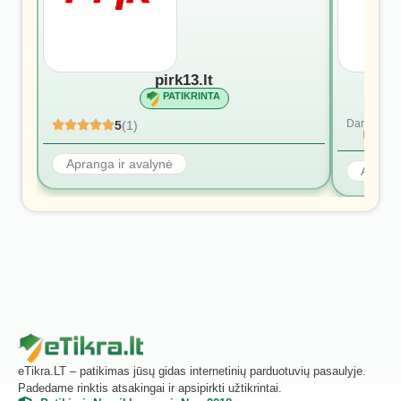
pirk13.lt
PATIKRINTA
Dar nėra at
5
(1)
Rašyti p
Apranga ir avalynė
Aprang
eTikra.LT – patikimas jūsų gidas internetinių parduotuvių pasaulyje.
Padedame rinktis atsakingai ir apsipirkti užtikrintai.