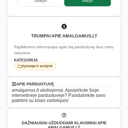
Skaityti
Rašyti
TRUMPAI APIE AMALGAMUS.LT
Papildomos informacijos apie šią parduotuvę šiuo metu
neturime.
KATEGORIJA
Apranga ir avalynė
APIE PARDUOTUVĘ
amalgamus.lt atsiliepimai. Apsipirkote šioje
internetinėje parduotuvėje? Pasidalinkite savo
patirtimi su kitais vartotojais!
DAŽNIAUSIAI UŽDUODAMI KLAUSIMAI APIE
AMALGAMUS.LT