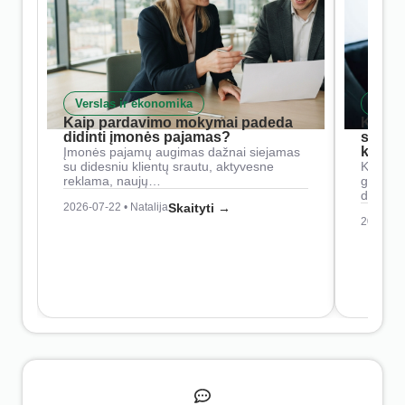
Verslas ir ekonomika
Skait
Kaip pardavimo mokymai padeda
Kaip 
didinti įmonės pajamas?
siste
konkur
Įmonės pajamų augimas dažnai siejamas
su didesniu klientų srautu, aktyvesne
Konkure
reklama, naujų…
geresnė
didesn
2026-07-22 • Natalija
Skaityti →
2026-07-