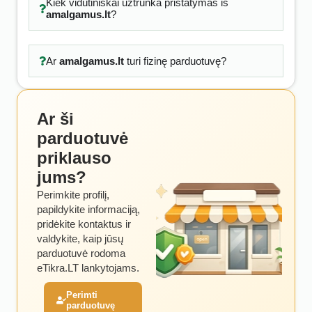
Kiek vidutiniškai užtrunka pristatymas iš
amalgamus.lt
?
Ar
amalgamus.lt
turi fizinę parduotuvę?
Ar ši
parduotuvė
priklauso
jums?
Perimkite profilį,
papildykite informaciją,
pridėkite kontaktus ir
valdykite, kaip jūsų
parduotuvė rodoma
eTikra.LT lankytojams.
Perimti
parduotuvę