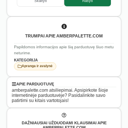
Skaityti
Rašyti
TRUMPAI APIE AMBERPALETTE.COM
Papildomos informacijos apie šią parduotuvę šiuo metu
neturime.
KATEGORIJA
Apranga ir avalynė
APIE PARDUOTUVĘ
amberpalette.com atsiliepimai. Apsipirkote šioje
internetinėje parduotuvėje? Pasidalinkite savo
patirtimi su kitais vartotojais!
DAŽNIAUSIAI UŽDUODAMI KLAUSIMAI APIE
AMBERPALETTE.COM