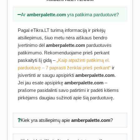
Ar
amberpalette.com
yra patikima parduotuvė?
Pagal eTikra.LT turimą informaciją ir pirkėjų
atsiliepimus, šiuo metu nėra aiškaus bendro
įvertinimo dėl
amberpalette.com
parduotuvės
patikimumo. Rekomenduojame prieš perkant
paskaityti šį gidą –
„Kaip atpažinti patikimą el.
parduotuvę – 7 paprasti ženklai prieš perkant“
ir
įsivertinti ar saugu apsipirkti
amberpalette.com
.
Jei jau esate apsipirkę
amberpalette.com
–
prašome pasidalinti savo patirtimi ir padėti kitiems
pirkėjams daugiau sužinoti apie šią parduotuvę.
Kiek yra atsiliepimų apie
amberpalette.com
?