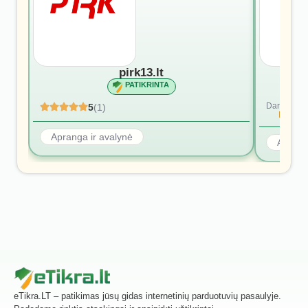
pirk13.lt
PATIKRINTA
Dar nėra at
5
(1)
Rašyti p
Apranga ir avalynė
Aprang
eTikra.LT – patikimas jūsų gidas internetinių parduotuvių pasaulyje.