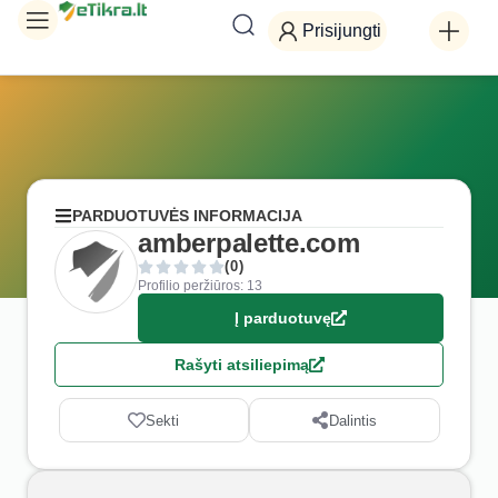
Prisijungti
PARDUOTUVĖS INFORMACIJA
amberpalette.com
(0)
Profilio peržiūros: 13
Į parduotuvę
Rašyti atsiliepimą
Sekti
Dalintis