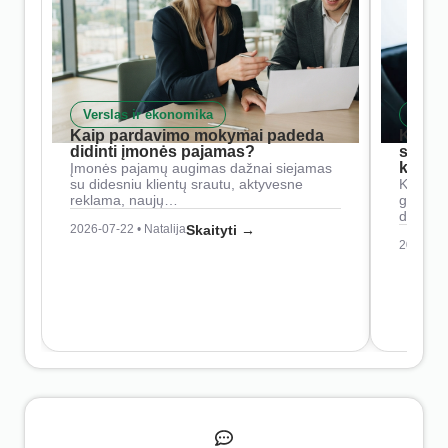
Verslas ir ekonomika
Skait
Kaip pardavimo mokymai padeda
Kaip 
didinti įmonės pajamas?
siste
konkur
Įmonės pajamų augimas dažnai siejamas
su didesniu klientų srautu, aktyvesne
Konkure
reklama, naujų…
geresnė
didesn
2026-07-22 • Natalija
Skaityti →
2026-07-