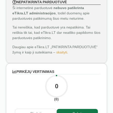
NEPATIKRINTA PARDUOTUVĖ
Ši internetinė parduotuvė
nebuvo patikrinta
eTikra.LT administracijos
, todėl duomenų apie
parduotuvės patikimumą šiuo metu neturime.
Tai nereiškia, kad parduotuvė yra nepatikima. Tai
reiškia tik tai, kad eTikra.LT dar neatliko papildomo šios
parduotuvės patikrinimo.
Daugiau apie eTikra.LT „PATIKRINTA PARDUOTUVĖ“
žymą ir kaip ji suteikiama –
skaityti
.
PIRKĖJŲ VERTINIMAS
0
(0)