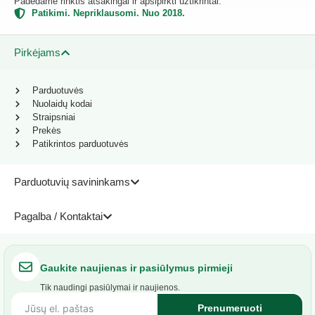
Padedame rinktis atsakingai ir apsipirkti užtikrintai.
Patikimi. Nepriklausomi. Nuo 2018.
Pirkėjams
Parduotuvės
Nuolaidų kodai
Straipsniai
Prekės
Patikrintos parduotuvės
Parduotuvių savininkams
Pagalba / Kontaktai
Gaukite naujienas ir pasiūlymus pirmieji
Tik naudingi pasiūlymai ir naujienos.
Prenumeruoti