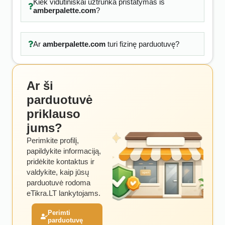
Kiek vidutiniškai užtrunka pristatymas iš
amberpalette.com
?
Ar
amberpalette.com
turi fizinę parduotuvę?
Ar ši
parduotuvė
priklauso
jums?
Perimkite profilį,
papildykite informaciją,
pridėkite kontaktus ir
valdykite, kaip jūsų
parduotuvė rodoma
eTikra.LT lankytojams.
Perimti
parduotuvę