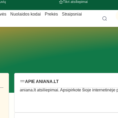
uvių
Tikri atsiliepimai
uvės
Nuolaidos kodai
Prekės
Straipsniai
APIE ANIANA.LT
aniana.lt atsiliepimai. Apsipirkote šioje internetinėje