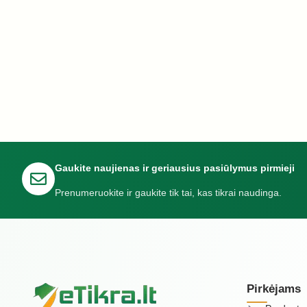
Gaukite naujienas ir geriausius pasiūlymus pirmieji
Prenumeruokite ir gaukite tik tai, kas tikrai naudinga.
Pirkėjams