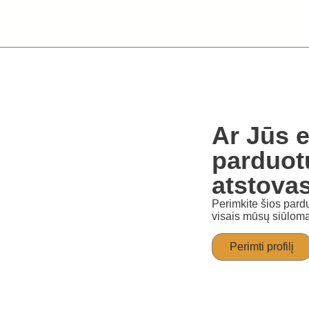
Ar Jūs e
parduot
atstova
Perimkite šios pardu
visais mūsų siūloma
Perimti profilį