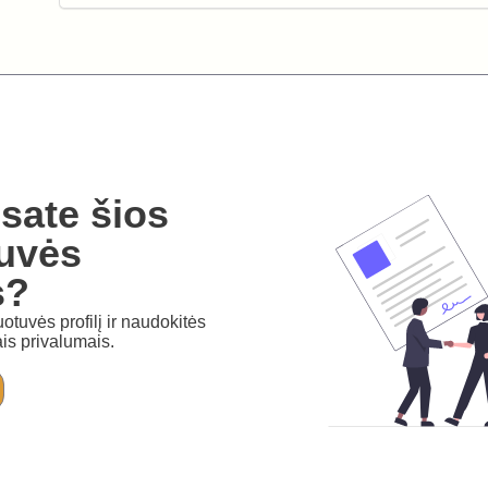
sate šios
uvės
s?
otuvės profilį ir naudokitės
is privalumais.