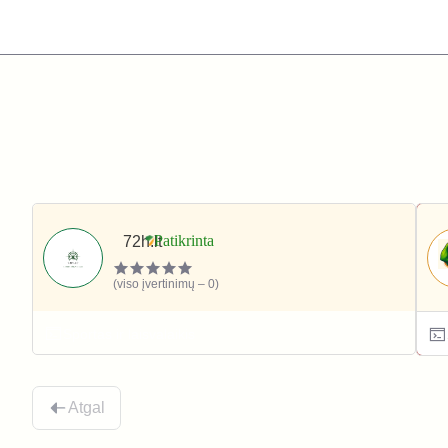
72h.lt
(viso įvertinimų – 0)
Sportas ir laisvalaikis
Atgal