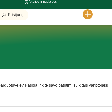
Akcijos ir nuolaidos
Prisijungti
 parduotuvėje? Pasidalinkite savo patirtimi su kitais vartotojais!