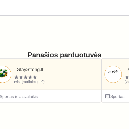
Panašios parduotuvės
StayStrong.lt
(viso įvertinimų – 0)
(v
Sportas ir laisvalaikis
Sportas ir 