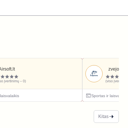
Airsoft.lt
zvejozona
iso įvertinimų – 0)
(viso įvertinim
laisvalaikis
Sportas ir laisvalaiki
Kitas