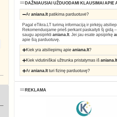
DAŽNIAUSIAI UŽDUODAMI KLAUSIMAI APIE 
Ar
aniana.lt
patikima parduotuvė?
Pagal eTikra.LT turimą informaciją ir pirkėjų atsili
Rekomenduojame prieš perkant paskaityti šį gidą 
saugu apsipirkti
aniana.lt
. Jei jau esate apsipirkę
a
apie šią parduotuvę.
Kiek yra atsiliepimų apie
aniana.lt
?
Kiek vidutiniškai užtrunka pristatymas iš
aniana.l
Ar
aniana.lt
turi fizinę parduotuvę?
REKLAMA