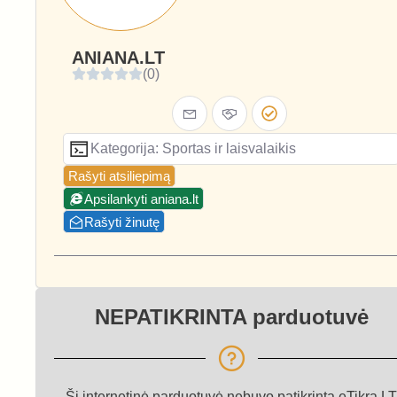
ANIANA.LT
(0)
Kategorija: Sportas ir laisvalaikis
Rašyti atsiliepimą
Apsilankyti aniana.lt
Rašyti žinutę
NEPATIKRINTA parduotuvė
Ši internetinė parduotuvė nebuvo patikrinta eTikra.LT