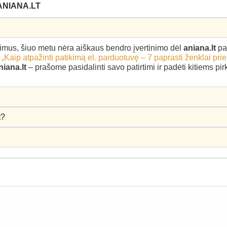
ANIANA.LT
epimus, šiuo metu nėra aiškaus bendro įvertinimo dėl
aniana.lt
pa
–
„Kaip atpažinti patikimą el. parduotuvę – 7 paprasti ženklai pri
niana.lt
– prašome pasidalinti savo patirtimi ir padėti kitiems p
t
?