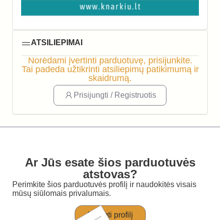
ATSILIEPIMAI
Norėdami įvertinti parduotuvę, prisijunkite.
Tai padeda užtikrinti atsiliepimų patikimumą ir
skaidrumą.
Prisijungti / Registruotis
Ar Jūs esate šios parduotuvės
atstovas?
Perimkite šios parduotuvės profilį ir naudokitės visais
mūsų siūlomais privalumais.
Perimti profilį