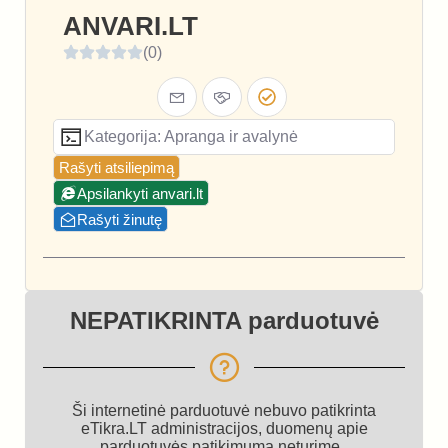
ANVARI.LT
(0)
Kategorija: Apranga ir avalynė
Rašyti atsiliepimą
Apsilankyti anvari.lt
Rašyti žinutę
NEPATIKRINTA parduotuvė
Ši internetinė parduotuvė nebuvo patikrinta
eTikra.LT administracijos, duomenų apie
parduotuvės patikimumą neturime.