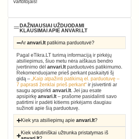
vartotojais!
DAŽNIAUSIAI UŽDUODAMI
KLAUSIMAI APIE ANVARI.LT
Ar
anvari.lt
patikima parduotuvė?
Pagal eTikra.LT turimą informaciją ir pirkėjų
atsiliepimus, šiuo metu nėra aiškaus bendro
įvertinimo dėl
anvari.lt
parduotuvės patikimumo.
Rekomenduojame prieš perkant paskaityti šį
gidą –
„Kaip atpažinti patikimą el. parduotuvę –
7 paprasti ženklai prieš perkant“
ir įsivertinti ar
saugu apsipirkti
anvari.lt
. Jei jau esate
apsipirkę
anvari.lt
– prašome pasidalinti savo
patirtimi ir padėti kitiems pirkėjams daugiau
sužinoti apie šią parduotuvę.
Kiek yra atsiliepimų apie
anvari.lt
?
Kiek vidutiniškai užtrunka pristatymas iš
anvari.lt
?