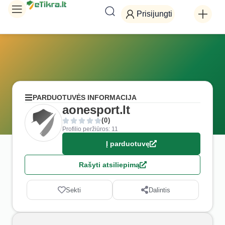
Prisijungti
PARDUOTUVĖS INFORMACIJA
aonesport.lt
(0)
Profilio peržiūros: 11
Į parduotuvę
Rašyti atsiliepimą
Sekti
Dalintis