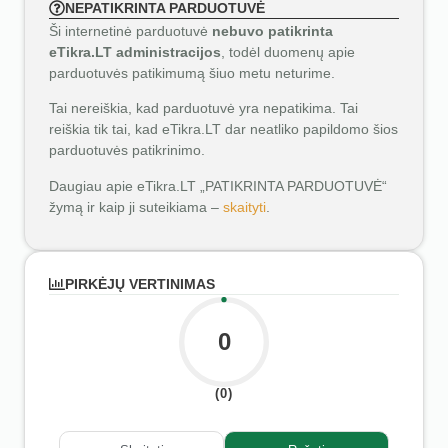
NEPATIKRINTA PARDUOTUVĖ
Ši internetinė parduotuvė
nebuvo patikrinta
eTikra.LT administracijos
, todėl duomenų apie
parduotuvės patikimumą šiuo metu neturime.
Tai nereiškia, kad parduotuvė yra nepatikima. Tai
reiškia tik tai, kad eTikra.LT dar neatliko papildomo šios
parduotuvės patikrinimo.
Daugiau apie eTikra.LT „PATIKRINTA PARDUOTUVĖ“
žymą ir kaip ji suteikiama –
skaityti
.
PIRKĖJŲ VERTINIMAS
0
(0)