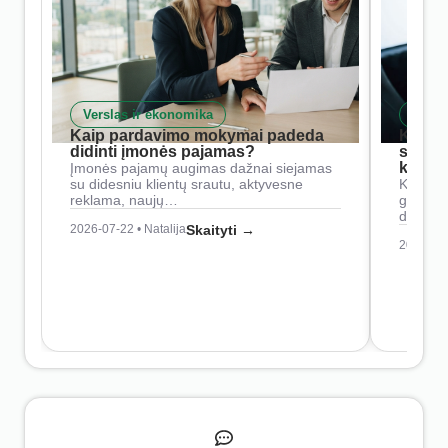
Verslas ir ekonomika
Skait
Kaip pardavimo mokymai padeda
Kaip 
didinti įmonės pajamas?
siste
konkur
Įmonės pajamų augimas dažnai siejamas
su didesniu klientų srautu, aktyvesne
Konkure
reklama, naujų…
geresnė
didesn
2026-07-22 • Natalija
Skaityti →
2026-07-