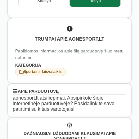
Skaityti
Rašyti
TRUMPAI APIE AONESPORT.LT
Papildomos informacijos apie šią parduotuvę šiuo metu
neturime.
KATEGORIJA
Sportas ir laisvalaikis
APIE PARDUOTUVĘ
aonesport.lt atsiliepimai. Apsipirkote šioje
internetinėje parduotuvėje? Pasidalinkite savo
patirtimi su kitais vartotojais!
DAŽNIAUSIAI UŽDUODAMI KLAUSIMAI APIE
AONESPORT.LT