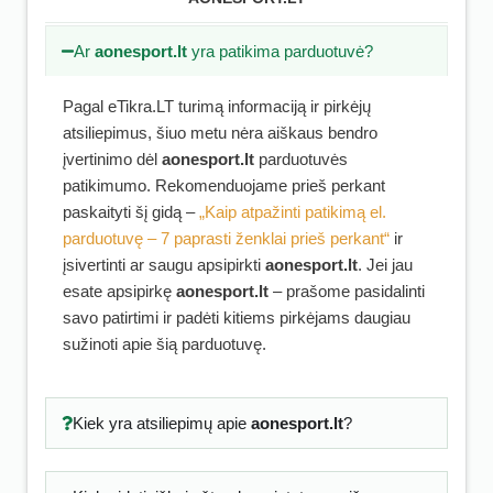
Ar
aonesport.lt
yra patikima parduotuvė?
Pagal eTikra.LT turimą informaciją ir pirkėjų
atsiliepimus, šiuo metu nėra aiškaus bendro
įvertinimo dėl
aonesport.lt
parduotuvės
patikimumo. Rekomenduojame prieš perkant
paskaityti šį gidą –
„Kaip atpažinti patikimą el.
parduotuvę – 7 paprasti ženklai prieš perkant“
ir
įsivertinti ar saugu apsipirkti
aonesport.lt
. Jei jau
esate apsipirkę
aonesport.lt
– prašome pasidalinti
savo patirtimi ir padėti kitiems pirkėjams daugiau
sužinoti apie šią parduotuvę.
Kiek yra atsiliepimų apie
aonesport.lt
?