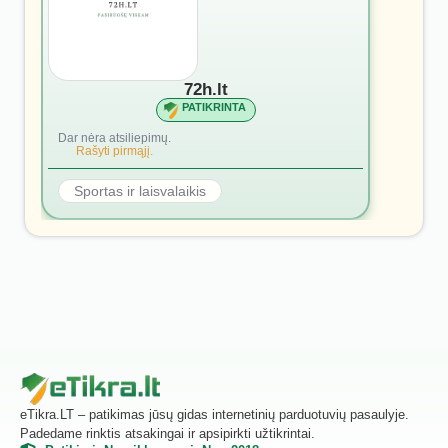
72h.lt
PATIKRINTA
Dar nėra atsiliepimų.
Rašyti pirmąjį.
Sportas ir laisvalaikis
eTikra.LT – patikimas jūsų gidas internetinių parduotuvių pasaulyje.
Padedame rinktis atsakingai ir apsipirkti užtikrintai.