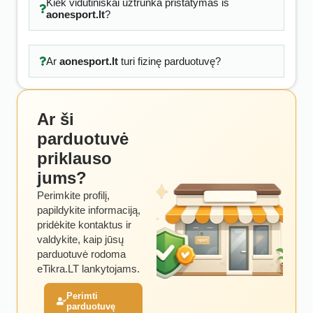
Kiek vidutiniškai užtrunka pristatymas iš
aonesport.lt
?
Ar
aonesport.lt
turi fizinę parduotuvę?
Ar ši
parduotuvė
priklauso
jums?
Perimkite profilį,
papildykite informaciją,
pridėkite kontaktus ir
valdykite, kaip jūsų
parduotuvė rodoma
eTikra.LT lankytojams.
Perimti
parduotuvę