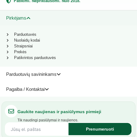
Patikimi. Nepriklausomi. Nuo 2018.
Pirkėjams
Parduotuvės
Nuolaidų kodai
Straipsniai
Prekės
Patikrintos parduotuvės
Parduotuvių savininkams
Pagalba / Kontaktai
Gaukite naujienas ir pasiūlymus pirmieji
Tik naudingi pasiūlymai ir naujienos.
Prenumeruoti