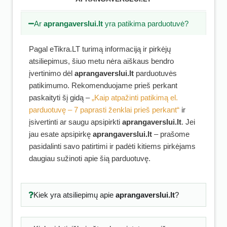
Ar
aprangaverslui.lt
yra patikima parduotuvė?
Pagal eTikra.LT turimą informaciją ir pirkėjų
atsiliepimus, šiuo metu nėra aiškaus bendro
įvertinimo dėl
aprangaverslui.lt
parduotuvės
patikimumo. Rekomenduojame prieš perkant
paskaityti šį gidą –
„Kaip atpažinti patikimą el.
parduotuvę – 7 paprasti ženklai prieš perkant“
ir
įsivertinti ar saugu apsipirkti
aprangaverslui.lt
. Jei
jau esate apsipirkę
aprangaverslui.lt
– prašome
pasidalinti savo patirtimi ir padėti kitiems pirkėjams
daugiau sužinoti apie šią parduotuvę.
Kiek yra atsiliepimų apie
aprangaverslui.lt
?