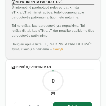
NEPATIKRINTA PARDUOTUVĖ
Ši internetinė parduotuvė
nebuvo patikrinta
eTikra.LT administracijos
, todėl duomenų apie
parduotuvės patikimumą šiuo metu neturime.
Tai nereiškia, kad parduotuvė yra nepatikima. Tai
reiškia tik tai, kad eTikra.LT dar neatliko papildomo šios
parduotuvės patikrinimo.
Daugiau apie eTikra.LT „PATIKRINTA PARDUOTUVĖ“
žymą ir kaip ji suteikiama –
skaityti
.
PIRKĖJŲ VERTINIMAS
0
(0)