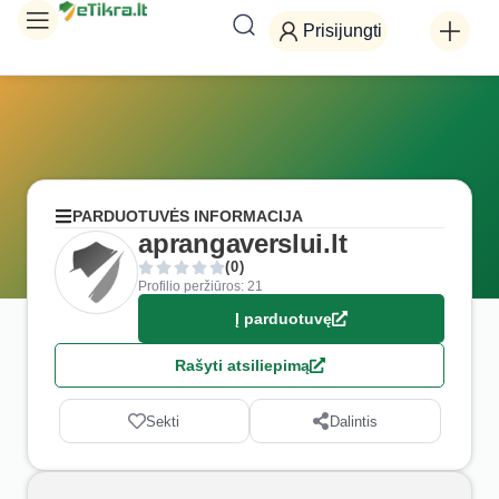
Prisijungti
PARDUOTUVĖS INFORMACIJA
aprangaverslui.lt
(0)
Profilio peržiūros: 21
Į parduotuvę
Rašyti atsiliepimą
Sekti
Dalintis