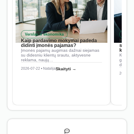
Verslas ir ekonomika
Skait
Kaip pardavimo mokymai padeda
Kaip 
didinti įmonės pajamas?
siste
konkur
Įmonės pajamų augimas dažnai siejamas
su didesniu klientų srautu, aktyvesne
Konkure
reklama, naujų…
geresnė
didesn
2026-07-22 • Natalija
Skaityti →
2026-07-