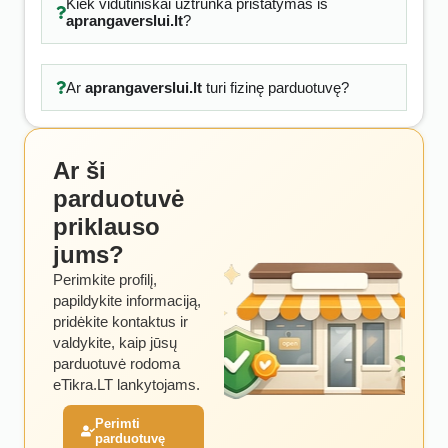
Kiek vidutiniškai užtrunka pristatymas iš
aprangaverslui.lt
?
Ar
aprangaverslui.lt
turi fizinę parduotuvę?
Ar ši
parduotuvė
priklauso
jums?
Perimkite profilį,
papildykite informaciją,
pridėkite kontaktus ir
valdykite, kaip jūsų
parduotuvė rodoma
eTikra.LT lankytojams.
Perimti
parduotuvę