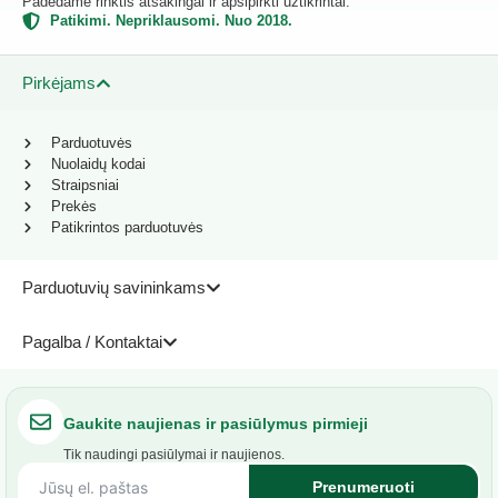
Padedame rinktis atsakingai ir apsipirkti užtikrintai.
Patikimi. Nepriklausomi. Nuo 2018.
Pirkėjams
Parduotuvės
Nuolaidų kodai
Straipsniai
Prekės
Patikrintos parduotuvės
Parduotuvių savininkams
Pagalba / Kontaktai
Gaukite naujienas ir pasiūlymus pirmieji
Tik naudingi pasiūlymai ir naujienos.
Prenumeruoti