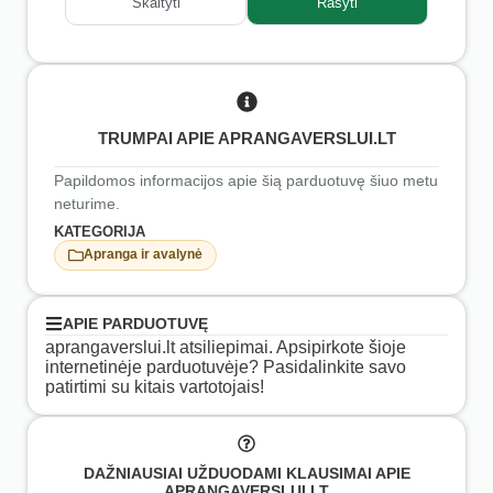
Skaityti
Rašyti
TRUMPAI APIE APRANGAVERSLUI.LT
Papildomos informacijos apie šią parduotuvę šiuo metu
neturime.
KATEGORIJA
Apranga ir avalynė
APIE PARDUOTUVĘ
aprangaverslui.lt atsiliepimai. Apsipirkote šioje
internetinėje parduotuvėje? Pasidalinkite savo
patirtimi su kitais vartotojais!
DAŽNIAUSIAI UŽDUODAMI KLAUSIMAI APIE
APRANGAVERSLUI.LT