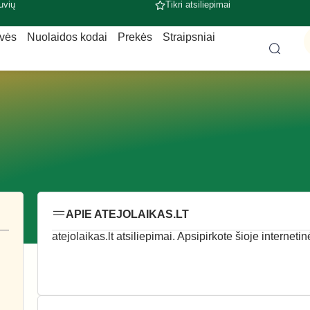
uvių
Tikri atsiliepimai
uvės
Nuolaidos kodai
Prekės
Straipsniai
APIE ATEJOLAIKAS.LT
atejolaikas.lt atsiliepimai. Apsipirkote šioje interneti