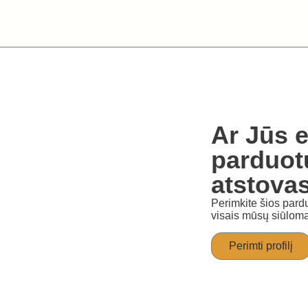
Ar Jūs e
parduot
atstova
Perimkite šios pardu
visais mūsų siūloma
Perimti profilį