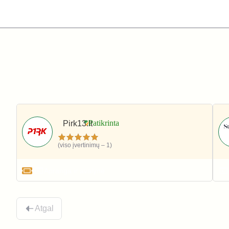
Pirk13.lt
(viso įvertinimų – 1)
Apranga ir avalynė
Atgal