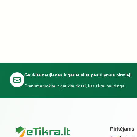
Gaukite naujienas ir geriausius pasiūlymus pirmieji
Prenumeruokite ir gaukite tik tai, kas tikrai naudinga.
Pirkėjams