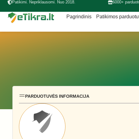
Patikimi. Nepriklausomi. Nuo 2018.
6000+ parduot
Pagrindinis
Patikimos parduot
PARDUOTUVĖS INFORMACIJA