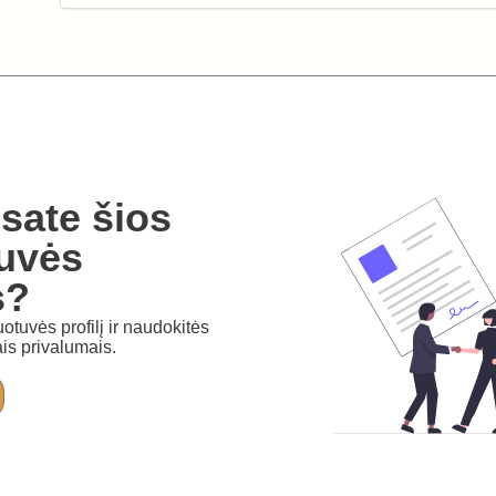
sate šios
uvės
s?
otuvės profilį ir naudokitės
is privalumais.