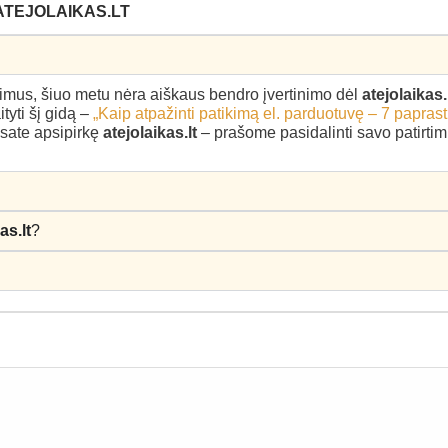
ATEJOLAIKAS.LT
epimus, šiuo metu nėra aiškaus bendro įvertinimo dėl
atejolaikas.
yti šį gidą –
„Kaip atpažinti patikimą el. parduotuvę – 7 paprast
 esate apsipirkę
atejolaikas.lt
– prašome pasidalinti savo patirtimi
as.lt
?