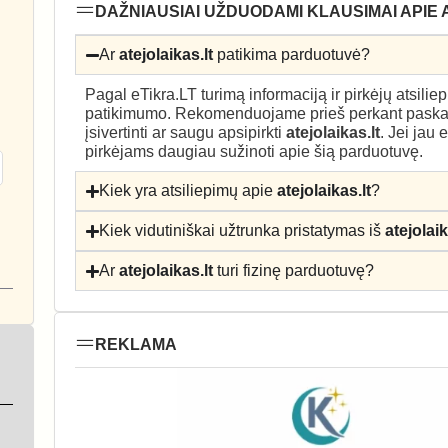
DAŽNIAUSIAI UŽDUODAMI KLAUSIMAI APIE 
Ar
atejolaikas.lt
patikima parduotuvė?
Pagal eTikra.LT turimą informaciją ir pirkėjų atsili
patikimumo. Rekomenduojame prieš perkant paskait
įsivertinti ar saugu apsipirkti
atejolaikas.lt
. Jei jau
pirkėjams daugiau sužinoti apie šią parduotuvę.
Kiek yra atsiliepimų apie
atejolaikas.lt
?
Kiek vidutiniškai užtrunka pristatymas iš
atejolaik
Ar
atejolaikas.lt
turi fizinę parduotuvę?
REKLAMA