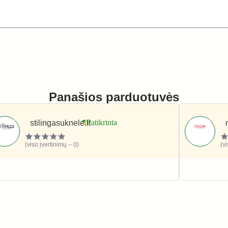
Panašios parduotuvės
stilingasuknele.lt
(viso įvertinimų – 0)
(v
Apranga ir avalynė
Apranga i