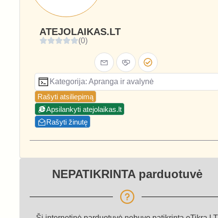
ATEJOLAIKAS.LT
(0)
Kategorija: Apranga ir avalynė
Rašyti atsiliepimą
Apsilankyti atejolaikas.lt
Rašyti žinutę
NEPATIKRINTA parduotuvė
Ši internetinė parduotuvė nebuvo patikrinta eTikra.LT