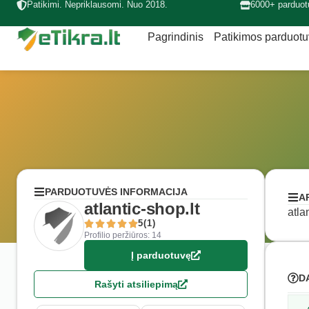
Patikimi. Nepriklausomi. Nuo 2018.
6000+ parduot
Pagrindinis
Patikimos parduot
PARDUOTUVĖS INFORMACIJA
A
atlantic-shop.lt
atla
5(1)
Profilio peržiūros: 14
Į parduotuvę
D
Rašyti atsiliepimą