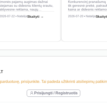
Įmonės pajamų augimas dažnai
Konkurencinį pranašumą 
siejamas su didesniu klientų srautu,
tik geresnė prekė, patrau
aktyvesne reklama, naujų…
kaina ar didesnis reklam
2026-07-22 • Natalija
Skaityti →
2026-07-20 • Natalija
Skaity
LT
 parduotuvę, prisijunkite. Tai padeda užtikrinti atsiliepimų patik
Prisijungti / Registruotis