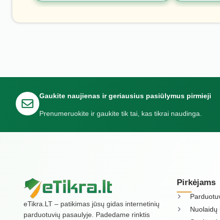
Gaukite naujienas ir geriausius pasiūlymus pirmieji
Prenumeruokite ir gaukite tik tai, kas tikrai naudinga.
Pirkėjams
Parduotu
eTikra.LT – patikimas jūsų gidas internetinių
Nuolaidų 
parduotuvių pasaulyje. Padedame rinktis