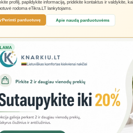
kite profilį, papildykite informaciją, pridėkite kontaktus ir valdykite, ka
otuvė rodoma eTikra.LT lankytojams.
Perimti parduotuvę
Apie naudą parduotuvėms
LAMA