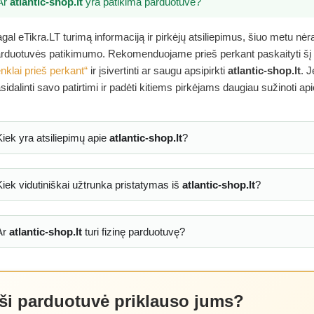
Ar
atlantic-shop.lt
yra patikima parduotuvė?
gal eTikra.LT turimą informaciją ir pirkėjų atsiliepimus, šiuo metu nė
rduotuvės patikimumo. Rekomenduojame prieš perkant paskaityti šį
nklai prieš perkant“
ir įsivertinti ar saugu apsipirkti
atlantic-shop.lt
. J
sidalinti savo patirtimi ir padėti kitiems pirkėjams daugiau sužinoti ap
Kiek yra atsiliepimų apie
atlantic-shop.lt
?
Kiek vidutiniškai užtrunka pristatymas iš
atlantic-shop.lt
?
Ar
atlantic-shop.lt
turi fizinę parduotuvę?
 ši parduotuvė priklauso jums?