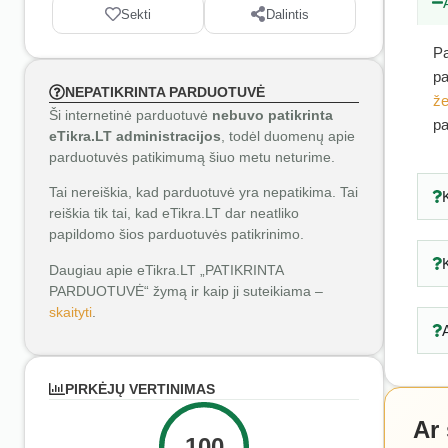
Sekti
Dalintis
Pa
pa
NEPATIKRINTA PARDUOTUVĖ
že
Ši internetinė parduotuvė
nebuvo patikrinta
pa
eTikra.LT administracijos
, todėl duomenų apie
parduotuvės patikimumą šiuo metu neturime.
Tai nereiškia, kad parduotuvė yra nepatikima. Tai
reiškia tik tai, kad eTikra.LT dar neatliko
papildomo šios parduotuvės patikrinimo.
Daugiau apie eTikra.LT „PATIKRINTA
PARDUOTUVĖ“ žymą ir kaip ji suteikiama –
skaityti
.
PIRKĖJŲ VERTINIMAS
Ar
100