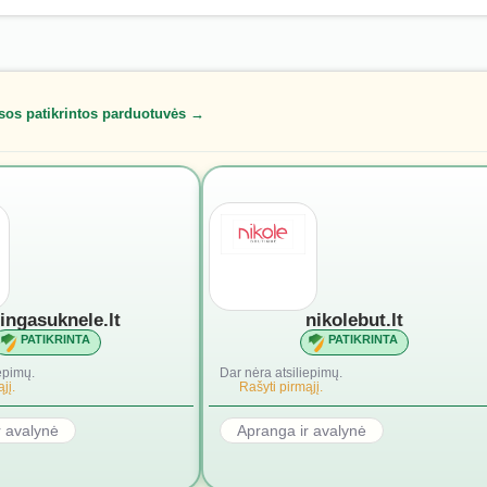
sos patikrintos parduotuvės →
lingasuknele.lt
nikolebut.lt
PATIKRINTA
PATIKRINTA
epimų.
Dar nėra atsiliepimų.
jį.
Rašyti pirmąjį.
r avalynė
Apranga ir avalynė