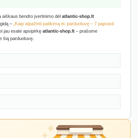
ra aiškaus bendro įvertinimo dėl
atlantic-shop.lt
 gidą –
„Kaip atpažinti patikimą el. parduotuvę – 7 paprasti
ei jau esate apsipirkę
atlantic-shop.lt
– prašome
ie šią parduotuvę.