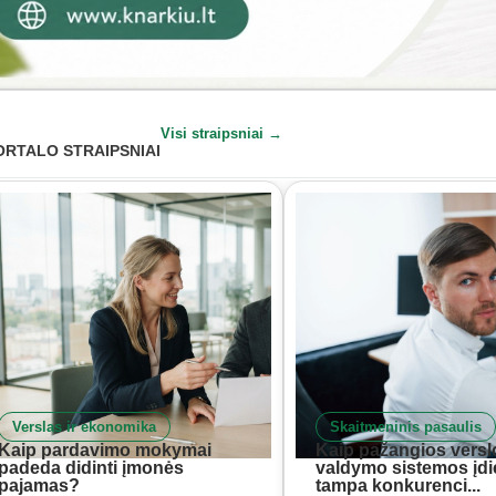
Visi straipsniai →
ORTALO STRAIPSNIAI
Verslas ir ekonomika
Skaitmeninis pasaulis
Kaip pardavimo mokymai
Kaip pažangios versl
padeda didinti įmonės
valdymo sistemos įd
pajamas?
tampa konkurenci...