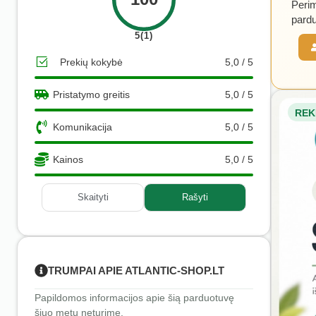
Perim
pardu
5(1)
Prekių kokybė
5,0 / 5
Pristatymo greitis
5,0 / 5
REK
Komunikacija
5,0 / 5
Kainos
5,0 / 5
Skaityti
Rašyti
TRUMPAI APIE ATLANTIC-SHOP.LT
Papildomos informacijos apie šią parduotuvę
šiuo metu neturime.