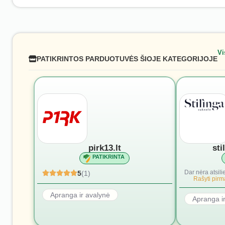
Vi
PATIKRINTOS PARDUOTUVĖS ŠIOJE KATEGORIJOJE
pirk13.lt
sti
PATIKRINTA
Dar nėra atsili
5
(1)
Rašyti pirmą
Apranga ir avalynė
Apranga i