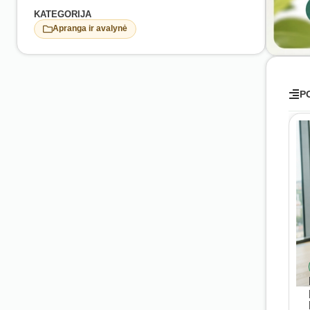
KATEGORIJA
Apranga ir avalynė
P