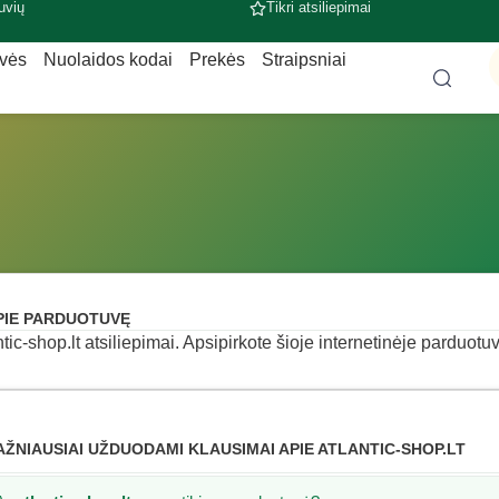
uvių
Tikri atsiliepimai
uvės
Nuolaidos kodai
Prekės
Straipsniai
PIE PARDUOTUVĘ
ntic-shop.lt atsiliepimai. Apsipirkote šioje internetinėje parduotuv
AŽNIAUSIAI UŽDUODAMI KLAUSIMAI APIE ATLANTIC-SHOP.LT