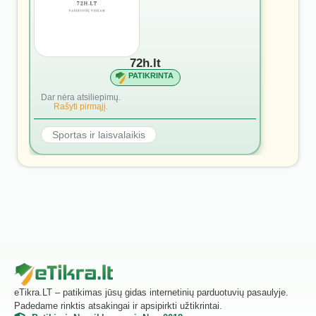
72h.lt
PATIKRINTA
Dar nėra atsiliepimų.
Rašyti pirmąjį.
Sportas ir laisvalaikis
eTikra.LT – patikimas jūsų gidas internetinių parduotuvių pasaulyje.
Padedame rinktis atsakingai ir apsipirkti užtikrintai.