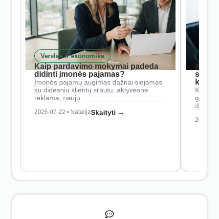
Verslas ir ekonomika
Skait
Kaip pardavimo mokymai padeda
Kaip 
didinti įmonės pajamas?
siste
konkur
Įmonės pajamų augimas dažnai siejamas
su didesniu klientų srautu, aktyvesne
Konkure
reklama, naujų…
geresnė
didesn
2026-07-22 • Natalija
Skaityti →
2026-07-