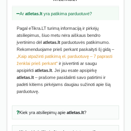
Ar
atletas.lt
yra patikima parduotuvė?
Pagal eTikra.LT turimą informaciją ir pirkėjų
atsiliepimus, šiuo metu nėra aiškaus bendro
įvertinimo dėl
atletas.lt
parduotuvės patikimumo.
Rekomenduojame prieš perkant paskaityti šį gidą –
„Kaip atpažinti patikimą el. parduotuvę – 7 paprasti
ženklai prieš perkant“
ir įsivertinti ar saugu
apsipirkti
atletas.lt
. Jei jau esate apsipirkę
atletas.lt
– prašome pasidalinti savo patirtimi ir
padėti kitiems pirkėjams daugiau sužinoti apie šią
parduotuvę.
Kiek yra atsiliepimų apie
atletas.lt
?