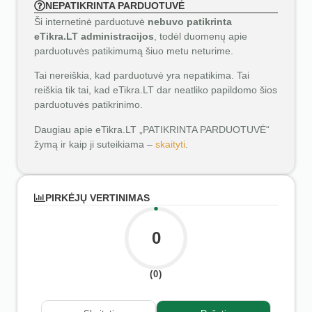
NEPATIKRINTA PARDUOTUVĖ
Ši internetinė parduotuvė
nebuvo patikrinta
eTikra.LT administracijos
, todėl duomenų apie
parduotuvės patikimumą šiuo metu neturime.
Tai nereiškia, kad parduotuvė yra nepatikima. Tai
reiškia tik tai, kad eTikra.LT dar neatliko papildomo šios
parduotuvės patikrinimo.
Daugiau apie eTikra.LT „PATIKRINTA PARDUOTUVĖ“
žymą ir kaip ji suteikiama –
skaityti
.
PIRKĖJŲ VERTINIMAS
0
(0)