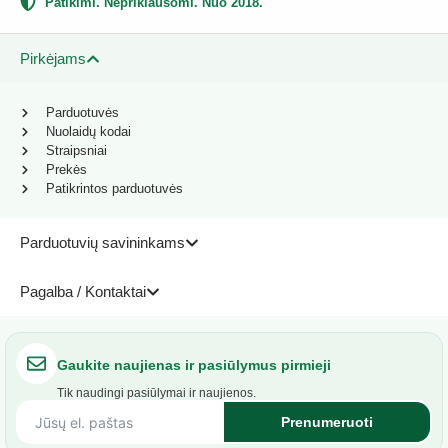
Patikimi. Nepriklausomi. Nuo 2018.
Pirkėjams
Parduotuvės
Nuolaidų kodai
Straipsniai
Prekės
Patikrintos parduotuvės
Parduotuvių savininkams
Pagalba / Kontaktai
Gaukite naujienas ir pasiūlymus pirmieji
Tik naudingi pasiūlymai ir naujienos.
Prenumeruoti