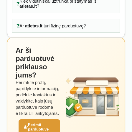
Kiek vidutiniškai užtrunka pristatymas iš
atletas.lt
?
Ar
atletas.lt
turi fizinę parduotuvę?
Ar ši
parduotuvė
priklauso
jums?
Perimkite profilį,
papildykite informaciją,
pridėkite kontaktus ir
valdykite, kaip jūsų
parduotuvė rodoma
eTikra.LT lankytojams.
Perimti
parduotuvę