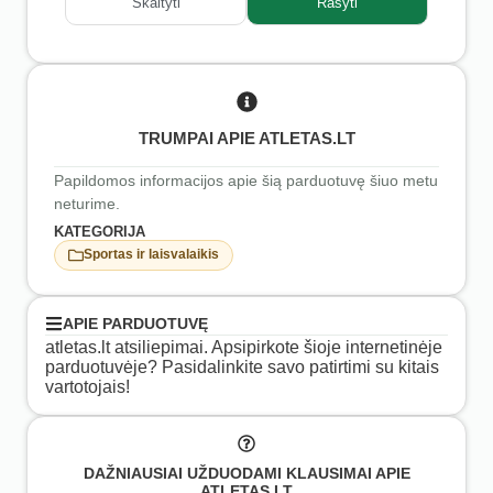
Skaityti
Rašyti
TRUMPAI APIE ATLETAS.LT
Papildomos informacijos apie šią parduotuvę šiuo metu
neturime.
KATEGORIJA
Sportas ir laisvalaikis
APIE PARDUOTUVĘ
atletas.lt atsiliepimai. Apsipirkote šioje internetinėje
parduotuvėje? Pasidalinkite savo patirtimi su kitais
vartotojais!
DAŽNIAUSIAI UŽDUODAMI KLAUSIMAI APIE
ATLETAS.LT