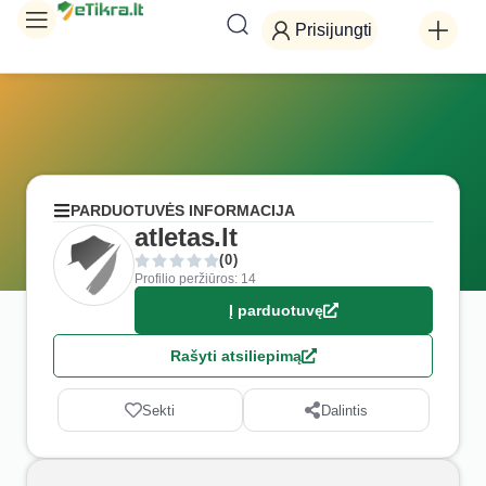
Prisijungti
PARDUOTUVĖS INFORMACIJA
atletas.lt
(0)
Profilio peržiūros: 14
Į parduotuvę
Rašyti atsiliepimą
Sekti
Dalintis