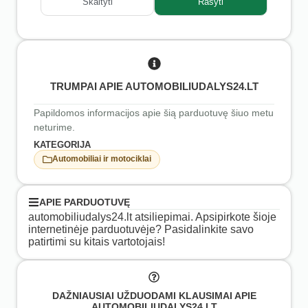
Skaityti
Rašyti
TRUMPAI APIE AUTOMOBILIUDALYS24.LT
Papildomos informacijos apie šią parduotuvę šiuo metu
neturime.
KATEGORIJA
Automobiliai ir motociklai
APIE PARDUOTUVĘ
automobiliudalys24.lt atsiliepimai. Apsipirkote šioje
internetinėje parduotuvėje? Pasidalinkite savo
patirtimi su kitais vartotojais!
DAŽNIAUSIAI UŽDUODAMI KLAUSIMAI APIE
AUTOMOBILIUDALYS24.LT