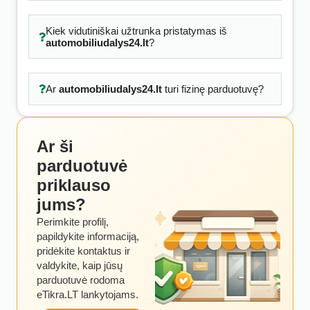
Kiek vidutiniškai užtrunka pristatymas iš
automobiliudalys24.lt
?
Ar
automobiliudalys24.lt
turi fizinę parduotuvę?
Ar ši
parduotuvė
priklauso
jums?
Perimkite profilį,
papildykite informaciją,
pridėkite kontaktus ir
valdykite, kaip jūsų
parduotuvė rodoma
eTikra.LT lankytojams.