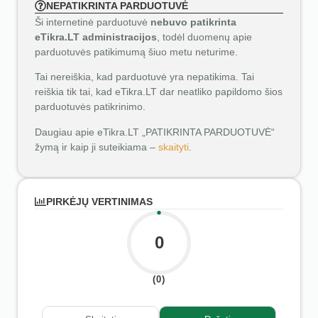
NEPATIKRINTA PARDUOTUVĖ
Ši internetinė parduotuvė
nebuvo patikrinta
eTikra.LT administracijos
, todėl duomenų apie
parduotuvės patikimumą šiuo metu neturime.
Tai nereiškia, kad parduotuvė yra nepatikima. Tai
reiškia tik tai, kad eTikra.LT dar neatliko papildomo šios
parduotuvės patikrinimo.
Daugiau apie eTikra.LT „PATIKRINTA PARDUOTUVĖ“
žymą ir kaip ji suteikiama –
skaityti
.
PIRKĖJŲ VERTINIMAS
0
(0)