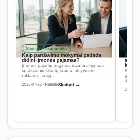
Verslas ir ekonomika
Skait
Kaip pardavimo mokymai padeda
Kaip 
didinti įmonės pajamas?
siste
konkur
Įmonės pajamų augimas dažnai siejamas
su didesniu klientų srautu, aktyvesne
Konkure
reklama, naujų…
geresnė
didesn
2026-07-22 • Natalija
Skaityti →
2026-07-