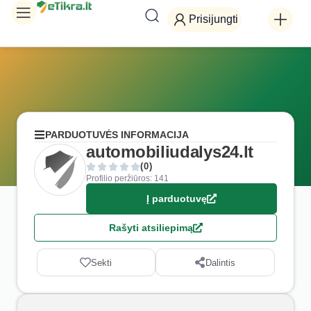
Prisijungti
PARDUOTUVĖS INFORMACIJA
automobiliudalys24.lt
(0)
Profilio peržiūros: 141
Į parduotuvę
Rašyti atsiliepimą
Sekti
Dalintis