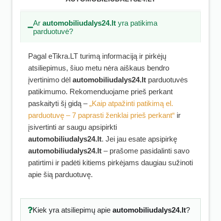
Ar
automobiliudalys24.lt
yra patikima
parduotuvė?
Pagal eTikra.LT turimą informaciją ir pirkėjų
atsiliepimus, šiuo metu nėra aiškaus bendro
įvertinimo dėl
automobiliudalys24.lt
parduotuvės
patikimumo. Rekomenduojame prieš perkant
paskaityti šį gidą –
„Kaip atpažinti patikimą el.
parduotuvę – 7 paprasti ženklai prieš perkant“
ir
įsivertinti ar saugu apsipirkti
automobiliudalys24.lt
. Jei jau esate apsipirkę
automobiliudalys24.lt
– prašome pasidalinti savo
patirtimi ir padėti kitiems pirkėjams daugiau sužinoti
apie šią parduotuvę.
Kiek yra atsiliepimų apie
automobiliudalys24.lt
?