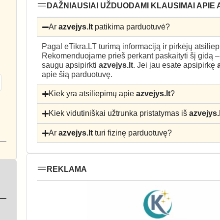
DAŽNIAUSIAI UŽDUODAMI KLAUSIMAI APIE 
Ar
azvejys.lt
patikima parduotuvė?
Pagal eTikra.LT turimą informaciją ir pirkėjų atsili
Rekomenduojame prieš perkant paskaityti šį gidą 
saugu apsipirkti
azvejys.lt
. Jei jau esate apsipirkę
apie šią parduotuvę.
Kiek yra atsiliepimų apie
azvejys.lt
?
Kiek vidutiniškai užtrunka pristatymas iš
azvejys.
Ar
azvejys.lt
turi fizinę parduotuvę?
REKLAMA