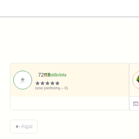
72h.lt
(viso įvertinimų – 0)
Sportas ir laisvalaikis
Atgal