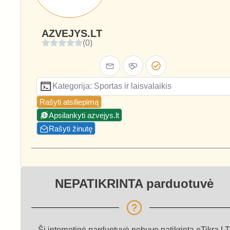
AZVEJYS.LT
(0)
Kategorija: Sportas ir laisvalaikis
Rašyti atsiliepimą
Apsilankyti azvejys.lt
Rašyti žinutę
NEPATIKRINTA parduotuvė
Ši internetinė parduotuvė nebuvo patikrinta eTikra.LT