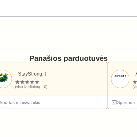
Panašios parduotuvės
StayStrong.lt
(viso įvertinimų – 0)
(v
Sportas ir laisvalaikis
Sportas ir 