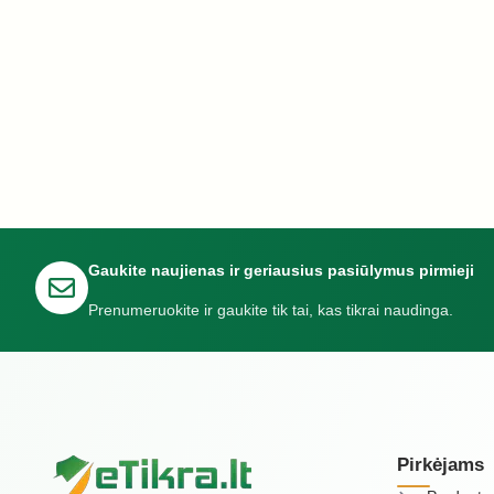
Gaukite naujienas ir geriausius pasiūlymus pirmieji
Prenumeruokite ir gaukite tik tai, kas tikrai naudinga.
Pirkėjams