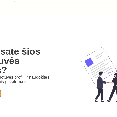
sate šios
uvės
s?
otuvės profilį ir naudokitės
is privalumais.