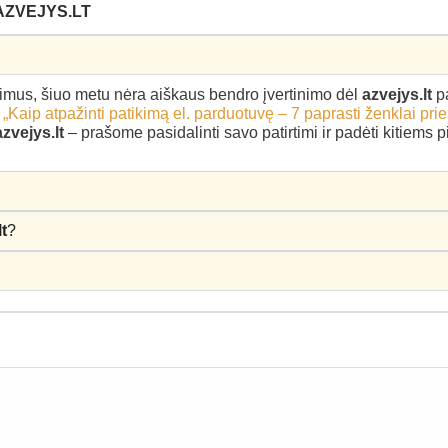
AZVEJYS.LT
epimus, šiuo metu nėra aiškaus bendro įvertinimo dėl
azvejys.lt
pa
–
„Kaip atpažinti patikimą el. parduotuvę – 7 paprasti ženklai pri
azvejys.lt
– prašome pasidalinti savo patirtimi ir padėti kitiems 
lt
?