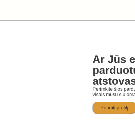
Ar Jūs e
parduot
atstova
Perimkite šios pardu
visais mūsų siūloma
Perimti profilį