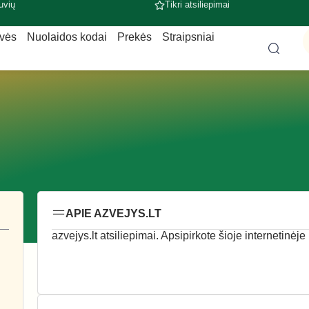
uvių
Tikri atsiliepimai
uvės
Nuolaidos kodai
Prekės
Straipsniai
APIE AZVEJYS.LT
azvejys.lt atsiliepimai. Apsipirkote šioje internetinėje