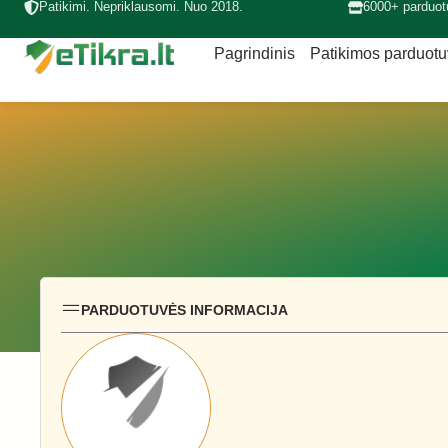
Patikimi. Nepriklausomi. Nuo 2018.
6000+ parduot
Pagrindinis
Patikimos parduot
PARDUOTUVĖS INFORMACIJA