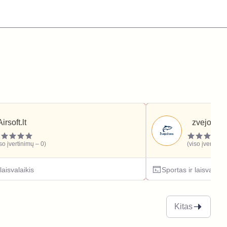
Airsoft.lt
zvejozona
iso įvertinimų – 0)
(viso įvertinim
laisvalaikis
Sportas ir laisvalaiki
Kitas