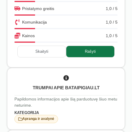
Pristatymo greitis
1,0 / 5
Komunikacija
1,0 / 5
Kainos
1,0 / 5
Skaityti
Rašyti
TRUMPAI APIE BATAIPIGIAU.LT
Papildomos informacijos apie šią parduotuvę šiuo metu
neturime.
KATEGORIJA
Apranga ir avalynė