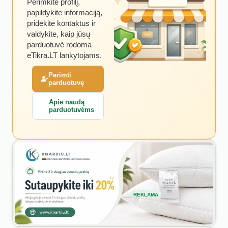
Perimkite profilį,
papildykite informaciją,
pridėkite kontaktus ir
valdykite, kaip jūsų
parduotuvė rodoma
eTikra.LT lankytojams.
Perimti
parduotuvę
Apie naudą
parduotuvėms
REKLAMA