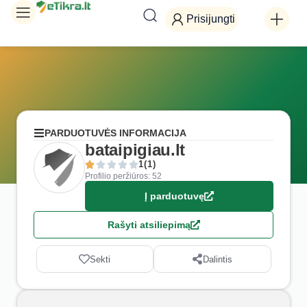
Prisijungti
PARDUOTUVĖS INFORMACIJA
bataipigiau.lt
1(1)
Profilio peržiūros: 52
Į parduotuvę
Rašyti atsiliepimą
Sekti
Dalintis