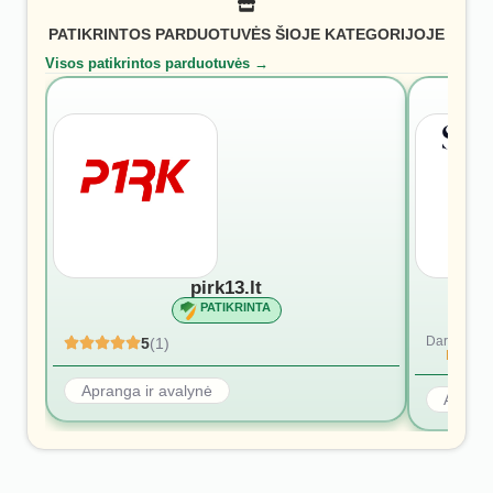
PATIKRINTOS PARDUOTUVĖS ŠIOJE KATEGORIJOJE
Visos patikrintos parduotuvės →
pirk13.lt
PATIKRINTA
Dar nėra at
5
(1)
Rašyti p
Apranga ir avalynė
Aprang