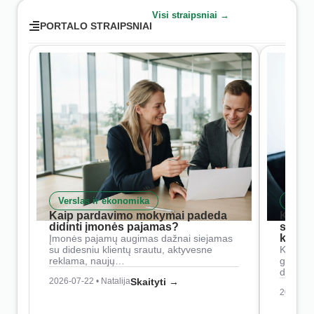
Visi straipsniai →
PORTALO STRAIPSNIAI
Verslas ir ekonomika
Skait
Kaip pardavimo mokymai padeda
Kaip 
didinti įmonės pajamas?
siste
konkur
Įmonės pajamų augimas dažnai siejamas
su didesniu klientų srautu, aktyvesne
Konkure
reklama, naujų…
geresnė
didesn
2026-07-22 • Natalija
Skaityti →
2026-07-