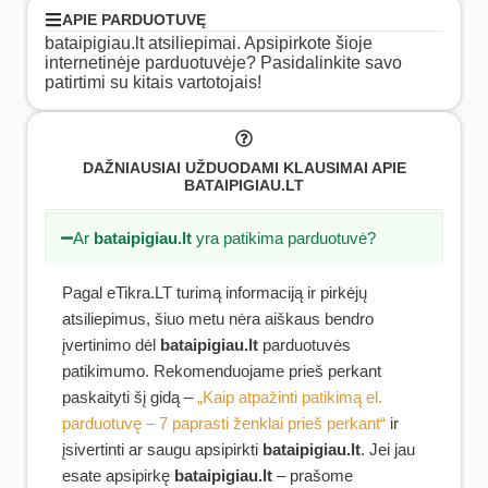
APIE PARDUOTUVĘ
bataipigiau.lt atsiliepimai. Apsipirkote šioje
internetinėje parduotuvėje? Pasidalinkite savo
patirtimi su kitais vartotojais!
DAŽNIAUSIAI UŽDUODAMI KLAUSIMAI APIE
BATAIPIGIAU.LT
Ar
bataipigiau.lt
yra patikima parduotuvė?
Pagal eTikra.LT turimą informaciją ir pirkėjų
atsiliepimus, šiuo metu nėra aiškaus bendro
įvertinimo dėl
bataipigiau.lt
parduotuvės
patikimumo. Rekomenduojame prieš perkant
paskaityti šį gidą –
„Kaip atpažinti patikimą el.
parduotuvę – 7 paprasti ženklai prieš perkant“
ir
įsivertinti ar saugu apsipirkti
bataipigiau.lt
. Jei jau
esate apsipirkę
bataipigiau.lt
– prašome