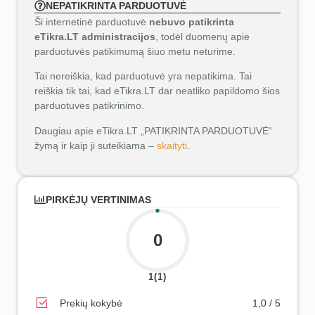
NEPATIKRINTA PARDUOTUVĖ
Ši internetinė parduotuvė
nebuvo patikrinta
eTikra.LT administracijos
, todėl duomenų apie
parduotuvės patikimumą šiuo metu neturime.
Tai nereiškia, kad parduotuvė yra nepatikima. Tai
reiškia tik tai, kad eTikra.LT dar neatliko papildomo šios
parduotuvės patikrinimo.
Daugiau apie eTikra.LT „PATIKRINTA PARDUOTUVĖ“
žymą ir kaip ji suteikiama –
skaityti
.
PIRKĖJŲ VERTINIMAS
0
1(1)
Prekių kokybė
1,0 / 5