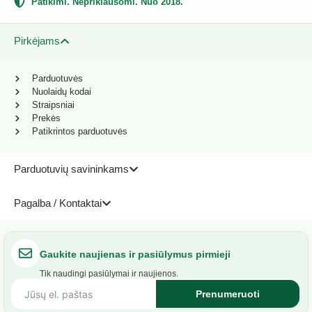
Patikimi. Nepriklausomi. Nuo 2018.
Pirkėjams
Parduotuvės
Nuolaidų kodai
Straipsniai
Prekės
Patikrintos parduotuvės
Parduotuvių savininkams
Pagalba / Kontaktai
Gaukite naujienas ir pasiūlymus pirmieji
Tik naudingi pasiūlymai ir naujienos.
Prenumeruoti