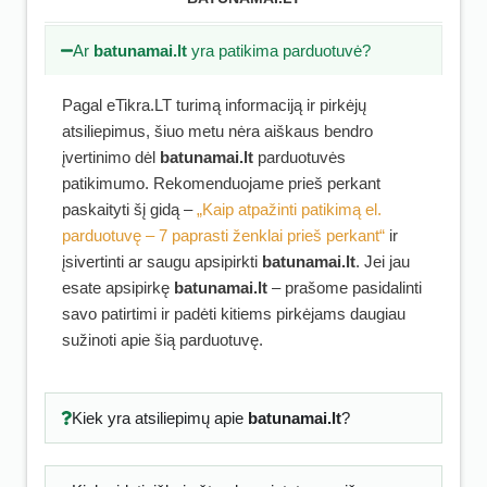
Ar
batunamai.lt
yra patikima parduotuvė?
Pagal eTikra.LT turimą informaciją ir pirkėjų
atsiliepimus, šiuo metu nėra aiškaus bendro
įvertinimo dėl
batunamai.lt
parduotuvės
patikimumo. Rekomenduojame prieš perkant
paskaityti šį gidą –
„Kaip atpažinti patikimą el.
parduotuvę – 7 paprasti ženklai prieš perkant“
ir
įsivertinti ar saugu apsipirkti
batunamai.lt
. Jei jau
esate apsipirkę
batunamai.lt
– prašome pasidalinti
savo patirtimi ir padėti kitiems pirkėjams daugiau
sužinoti apie šią parduotuvę.
Kiek yra atsiliepimų apie
batunamai.lt
?