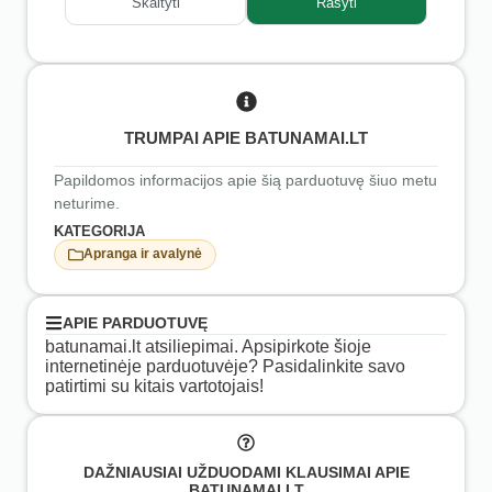
Skaityti
Rašyti
TRUMPAI APIE BATUNAMAI.LT
Papildomos informacijos apie šią parduotuvę šiuo metu
neturime.
KATEGORIJA
Apranga ir avalynė
APIE PARDUOTUVĘ
batunamai.lt atsiliepimai. Apsipirkote šioje
internetinėje parduotuvėje? Pasidalinkite savo
patirtimi su kitais vartotojais!
DAŽNIAUSIAI UŽDUODAMI KLAUSIMAI APIE
BATUNAMAI.LT