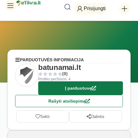
Prisijungti
PARDUOTUVĖS INFORMACIJA
batunamai.lt
(0)
Profilio peržiūros: 4
Į parduotuvę
Rašyti atsiliepimą
Sekti
Dalintis