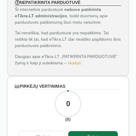
NEPATIKRINTA PARDUOTUVĖ
Ši internetinė parduotuvė
nebuvo patikrinta
eTikra.LT administracijos
, todėl duomenų apie
parduotuvės patikimumą šiuo metu neturime.
Tai nereiškia, kad parduotuvė yra nepatikima. Tai
reiškia tik tai, kad eTikra.LT dar neatliko papildomo šios
parduotuvės patikrinimo.
Daugiau apie eTikra.LT „PATIKRINTA PARDUOTUVĖ“
žymą ir kaip ji suteikiama –
skaityti
.
PIRKĖJŲ VERTINIMAS
0
(0)