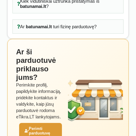
Kiek vidutiniškai užtrunka pristatymas iš
batunamai.lt
?
Ar
batunamai.lt
turi fizinę parduotuvę?
Ar ši
parduotuvė
priklauso
jums?
Perimkite profilį,
papildykite informaciją,
pridėkite kontaktus ir
valdykite, kaip jūsų
parduotuvė rodoma
eTikra.LT lankytojams.
Perimti
parduotuvę