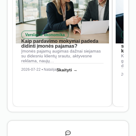
Verslas ir ekonomika
Skait
Kaip pardavimo mokymai padeda
Kaip 
didinti įmonės pajamas?
siste
konkur
Įmonės pajamų augimas dažnai siejamas
su didesniu klientų srautu, aktyvesne
Konkure
reklama, naujų…
geresnė
didesn
2026-07-22 • Natalija
Skaityti →
2026-07-