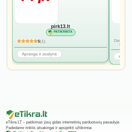
pirk13.lt
PATIKRINTA
Dar nėra at
5
(1)
Rašyti p
Apranga ir avalynė
Aprang
eTikra.LT – patikimas jūsų gidas internetinių parduotuvių pasaulyje.
Padedame rinktis atsakingai ir apsipirkti užtikrintai.