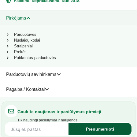
Patikimi. Nepriklausomi. Nuo 2018.
Pirkėjams
Parduotuvės
Nuolaidų kodai
Straipsniai
Prekės
Patikrintos parduotuvės
Parduotuvių savininkams
Pagalba / Kontaktai
Gaukite naujienas ir pasiūlymus pirmieji
Tik naudingi pasiūlymai ir naujienos.
Prenumeruoti