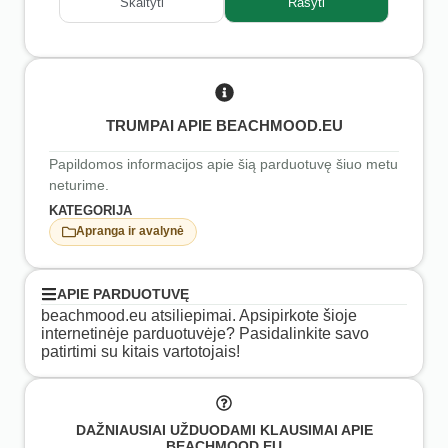
Skaityti
Rašyti
TRUMPAI APIE BEACHMOOD.EU
Papildomos informacijos apie šią parduotuvę šiuo metu
neturime.
KATEGORIJA
Apranga ir avalynė
APIE PARDUOTUVĘ
beachmood.eu atsiliepimai. Apsipirkote šioje
internetinėje parduotuvėje? Pasidalinkite savo
patirtimi su kitais vartotojais!
DAŽNIAUSIAI UŽDUODAMI KLAUSIMAI APIE
BEACHMOOD.EU