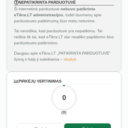
NEPATIKRINTA PARDUOTUVĖ
Ši internetinė parduotuvė
nebuvo patikrinta
eTikra.LT administracijos
, todėl duomenų apie
parduotuvės patikimumą šiuo metu neturime.
Tai nereiškia, kad parduotuvė yra nepatikima. Tai
reiškia tik tai, kad eTikra.LT dar neatliko papildomo šios
parduotuvės patikrinimo.
Daugiau apie eTikra.LT „PATIKRINTA PARDUOTUVĖ“
žymą ir kaip ji suteikiama –
skaityti
.
PIRKĖJŲ VERTINIMAS
0
(0)