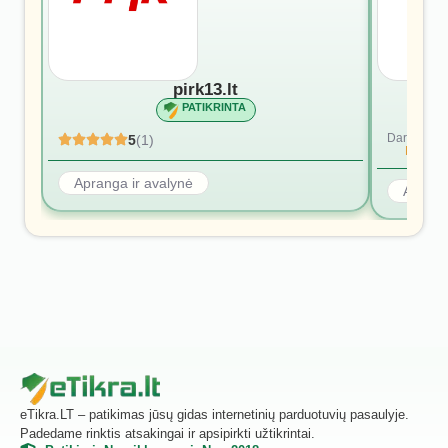
pirk13.lt
PATIKRINTA
Dar nėra at
5
(1)
Rašyti p
Apranga ir avalynė
Aprang
eTikra.LT – patikimas jūsų gidas internetinių parduotuvių pasaulyje.
Padedame rinktis atsakingai ir apsipirkti užtikrintai.