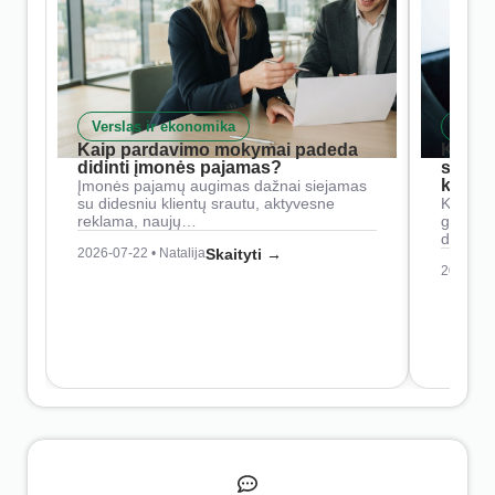
Verslas ir ekonomika
Skait
Kaip pardavimo mokymai padeda
Kaip 
didinti įmonės pajamas?
siste
konkur
Įmonės pajamų augimas dažnai siejamas
su didesniu klientų srautu, aktyvesne
Konkure
reklama, naujų…
geresnė
didesn
2026-07-22 • Natalija
Skaityti →
2026-07-