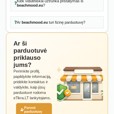
Kiek vidutiniškai užtrunka pristatymas iš
beachmood.eu
?
Ar
beachmood.eu
turi fizinę parduotuvę?
Ar ši
parduotuvė
priklauso
jums?
Perimkite profilį,
papildykite informaciją,
pridėkite kontaktus ir
valdykite, kaip jūsų
parduotuvė rodoma
eTikra.LT lankytojams.
Perimti
parduotuvę