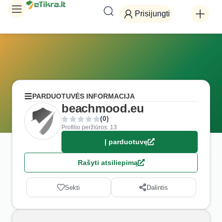
Prisijungti
PARDUOTUVĖS INFORMACIJA
beachmood.eu
(0)
Profilio peržiūros: 13
Į parduotuvę
Rašyti atsiliepimą
Sekti
Dalintis