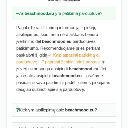
Ar
beachmood.eu
yra patikima parduotuvė?
Pagal eTikra.LT turimą informaciją ir pirkėjų
atsiliepimus, šiuo metu nėra aiškaus bendro
įvertinimo dėl
beachmood.eu
parduotuvės
patikimumo. Rekomenduojame prieš perkant
paskaityti šį gidą –
„Kaip atpažinti patikimą el.
parduotuvę – 7 paprasti ženklai prieš perkant“
ir
įsivertinti ar saugu apsipirkti
beachmood.eu
. Jei
jau esate apsipirkę
beachmood.eu
– prašome
pasidalinti savo patirtimi ir padėti kitiems pirkėjams
daugiau sužinoti apie šią parduotuvę.
Kiek yra atsiliepimų apie
beachmood.eu
?