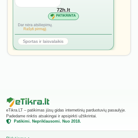
72h.lt
PATIKRINTA
Dar nėra atsiliepimų.
Rašyti pirmąjį.
Sportas ir laisvalaikis
eTikra.LT – patikimas jūsų gidas internetinių parduotuvių pasaulyje.
Padedame rinktis atsakingai ir apsipirkti užtikrintai.
Patikimi. Nepriklausomi. Nuo 2018.