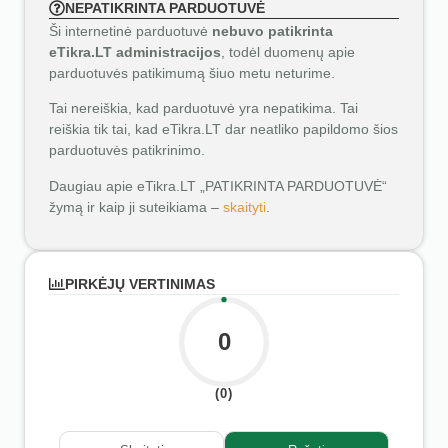
NEPATIKRINTA PARDUOTUVĖ
Ši internetinė parduotuvė
nebuvo patikrinta
eTikra.LT administracijos
, todėl duomenų apie
parduotuvės patikimumą šiuo metu neturime.
Tai nereiškia, kad parduotuvė yra nepatikima. Tai
reiškia tik tai, kad eTikra.LT dar neatliko papildomo šios
parduotuvės patikrinimo.
Daugiau apie eTikra.LT „PATIKRINTA PARDUOTUVĖ“
žymą ir kaip ji suteikiama –
skaityti
.
PIRKĖJŲ VERTINIMAS
0
(0)