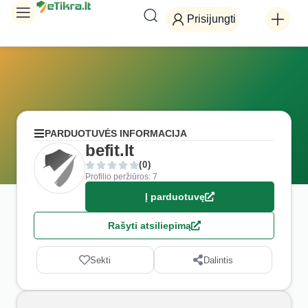
Prisijungti
PARDUOTUVĖS INFORMACIJA
befit.lt
(0)
Profilio peržiūros: 7
Į parduotuvę
Rašyti atsiliepimą
Sekti
Dalintis