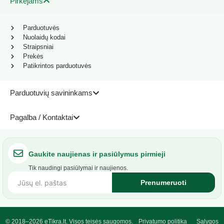
Pirkėjams
Parduotuvės
Nuolaidų kodai
Straipsniai
Prekės
Patikrintos parduotuvės
Parduotuvių savininkams
Pagalba / Kontaktai
Gaukite naujienas ir pasiūlymus pirmieji
Tik naudingi pasiūlymai ir naujienos.
Prenumeruoti
© 2018–2026 eTikra.lt. Visos teisės saugomos.
Privatumo politika
Sąlygos