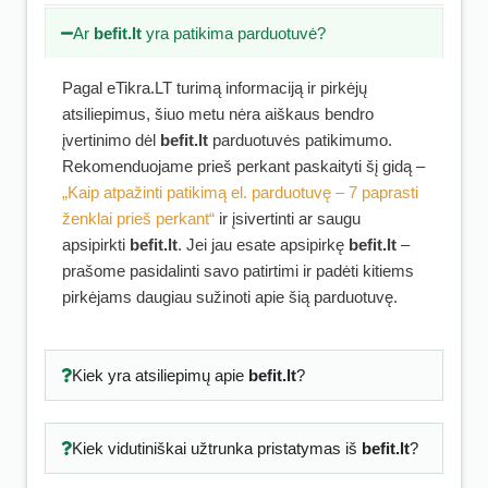
Ar
befit.lt
yra patikima parduotuvė?
Pagal eTikra.LT turimą informaciją ir pirkėjų
atsiliepimus, šiuo metu nėra aiškaus bendro
įvertinimo dėl
befit.lt
parduotuvės patikimumo.
Rekomenduojame prieš perkant paskaityti šį gidą –
„Kaip atpažinti patikimą el. parduotuvę – 7 paprasti
ženklai prieš perkant“
ir įsivertinti ar saugu
apsipirkti
befit.lt
. Jei jau esate apsipirkę
befit.lt
–
prašome pasidalinti savo patirtimi ir padėti kitiems
pirkėjams daugiau sužinoti apie šią parduotuvę.
Kiek yra atsiliepimų apie
befit.lt
?
Kiek vidutiniškai užtrunka pristatymas iš
befit.lt
?