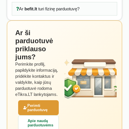
Ar
befit.lt
turi fizinę parduotuvę?
Ar ši
parduotuvė
priklauso
jums?
Perimkite profilį,
papildykite informaciją,
pridėkite kontaktus ir
valdykite, kaip jūsų
parduotuvė rodoma
eTikra.LT lankytojams.
Perimti
parduotuvę
Apie naudą
parduotuvėms