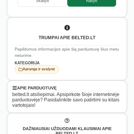
Skaityti
Rašyti
TRUMPAI APIE BELTED.LT
Papildomos informacijos apie šią parduotuvę šiuo metu
neturime.
KATEGORIJA
Apranga ir avalynė
APIE PARDUOTUVĘ
belted.lt atsiliepimai. Apsipirkote šioje internetinėje
parduotuvėje? Pasidalinkite savo patirtimi su kitais
vartotojais!
DAŽNIAUSIAI UŽDUODAMI KLAUSIMAI APIE
BELTED.LT