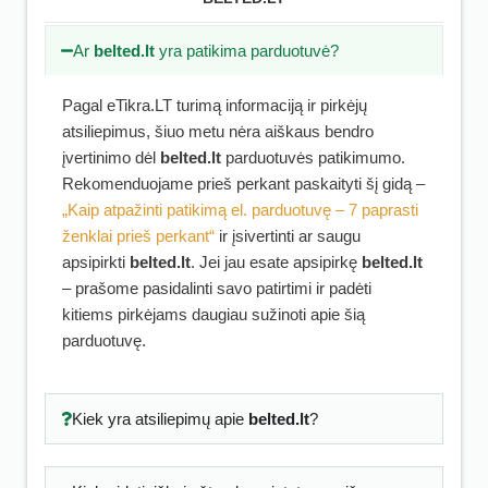
Ar
belted.lt
yra patikima parduotuvė?
Pagal eTikra.LT turimą informaciją ir pirkėjų
atsiliepimus, šiuo metu nėra aiškaus bendro
įvertinimo dėl
belted.lt
parduotuvės patikimumo.
Rekomenduojame prieš perkant paskaityti šį gidą –
„Kaip atpažinti patikimą el. parduotuvę – 7 paprasti
ženklai prieš perkant“
ir įsivertinti ar saugu
apsipirkti
belted.lt
. Jei jau esate apsipirkę
belted.lt
– prašome pasidalinti savo patirtimi ir padėti
kitiems pirkėjams daugiau sužinoti apie šią
parduotuvę.
Kiek yra atsiliepimų apie
belted.lt
?