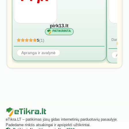
pirk13.lt
PATIKRINTA
Dar nėra at
5
(1)
Rašyti p
Apranga ir avalynė
Aprang
eTikra.LT – patikimas jūsų gidas internetinių parduotuvių pasaulyje.
Padedame rinktis atsakingai ir apsipirkti užtikrintai.