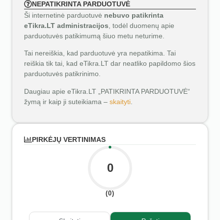
NEPATIKRINTA PARDUOTUVĖ
Ši internetinė parduotuvė
nebuvo patikrinta
eTikra.LT administracijos
, todėl duomenų apie
parduotuvės patikimumą šiuo metu neturime.
Tai nereiškia, kad parduotuvė yra nepatikima. Tai
reiškia tik tai, kad eTikra.LT dar neatliko papildomo šios
parduotuvės patikrinimo.
Daugiau apie eTikra.LT „PATIKRINTA PARDUOTUVĖ“
žymą ir kaip ji suteikiama –
skaityti
.
PIRKĖJŲ VERTINIMAS
0
(0)