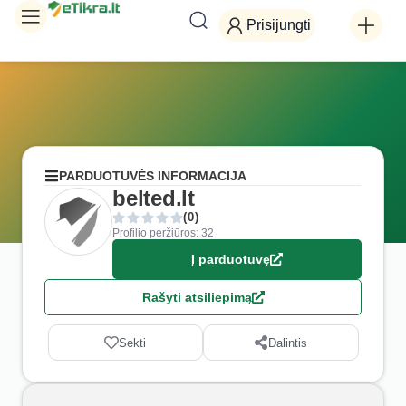
Prisijungti
PARDUOTUVĖS INFORMACIJA
belted.lt
(0)
Profilio peržiūros: 32
Į parduotuvę
Rašyti atsiliepimą
Sekti
Dalintis