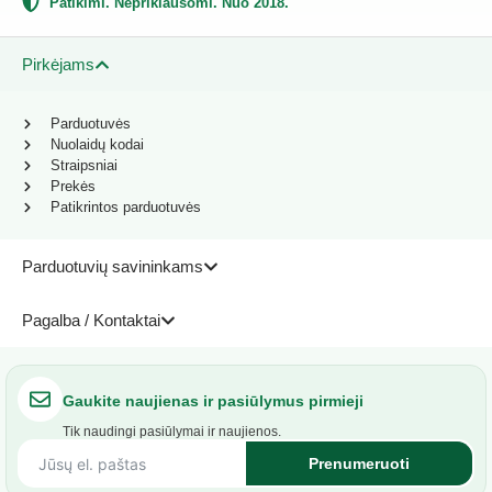
Patikimi. Nepriklausomi. Nuo 2018.
Pirkėjams
Parduotuvės
Nuolaidų kodai
Straipsniai
Prekės
Patikrintos parduotuvės
Parduotuvių savininkams
Pagalba / Kontaktai
Gaukite naujienas ir pasiūlymus pirmieji
Tik naudingi pasiūlymai ir naujienos.
Prenumeruoti