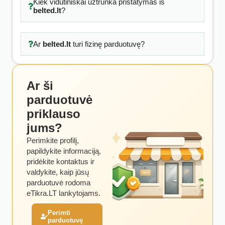
Kiek vidutiniškai užtrunka pristatymas iš
belted.lt
?
Ar
belted.lt
turi fizinę parduotuvę?
Ar ši
parduotuvė
priklauso
jums?
Perimkite profilį,
papildykite informaciją,
pridėkite kontaktus ir
valdykite, kaip jūsų
parduotuvė rodoma
eTikra.LT lankytojams.
Perimti
parduotuvę