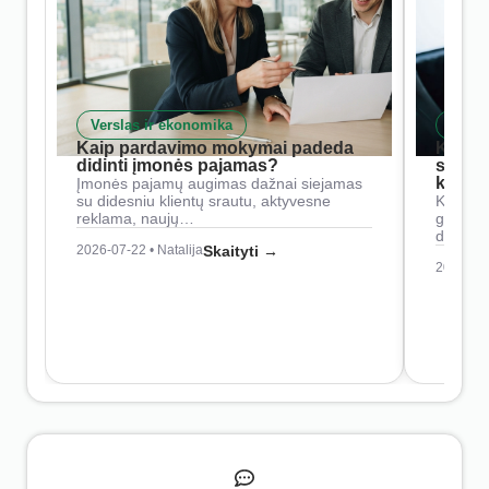
Verslas ir ekonomika
Skait
Kaip pardavimo mokymai padeda
Kaip 
didinti įmonės pajamas?
siste
konkur
Įmonės pajamų augimas dažnai siejamas
su didesniu klientų srautu, aktyvesne
Konkure
reklama, naujų…
geresnė
didesn
2026-07-22 • Natalija
Skaityti →
2026-07-