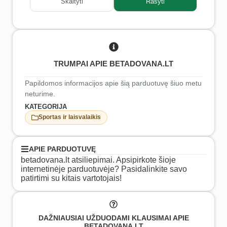
Skaityti
Rašyti
TRUMPAI APIE BETADOVANA.LT
Papildomos informacijos apie šią parduotuvę šiuo metu
neturime.
KATEGORIJA
Sportas ir laisvalaikis
APIE PARDUOTUVĘ
betadovana.lt atsiliepimai. Apsipirkote šioje
internetinėje parduotuvėje? Pasidalinkite savo
patirtimi su kitais vartotojais!
DAŽNIAUSIAI UŽDUODAMI KLAUSIMAI APIE
BETADOVANA.LT