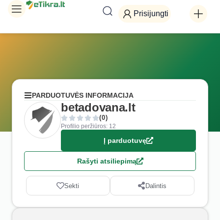
Prisijungti
PARDUOTUVĖS INFORMACIJA
betadovana.lt
(0)
Profilio peržiūros: 12
Į parduotuvę
Rašyti atsiliepimą
Sekti
Dalintis