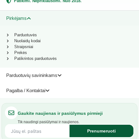
Patikimi. Nepriklausomi. Nuo 2018.
Pirkėjams
Parduotuvės
Nuolaidų kodai
Straipsniai
Prekės
Patikrintos parduotuvės
Parduotuvių savininkams
Pagalba / Kontaktai
Gaukite naujienas ir pasiūlymus pirmieji
Tik naudingi pasiūlymai ir naujienos.
Prenumeruoti