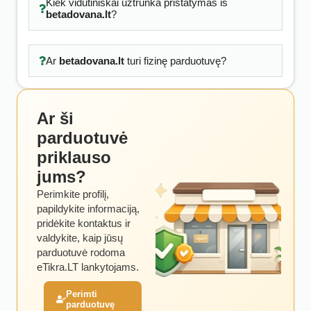
Kiek vidutiniškai užtrunka pristatymas iš
betadovana.lt
?
Ar
betadovana.lt
turi fizinę parduotuvę?
Ar ši
parduotuvė
priklauso
jums?
Perimkite profilį,
papildykite informaciją,
pridėkite kontaktus ir
valdykite, kaip jūsų
parduotuvė rodoma
eTikra.LT lankytojams.
Perimti
parduotuvę