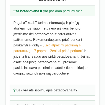
Ar
betadovana.lt
yra patikima parduotuvė?
Pagal eTikra.LT turimą informaciją ir pirkėjų
atsiliepimus, šiuo metu nėra aiškaus bendro
įvertinimo dėl
betadovana.lt
parduotuvės
patikimumo. Rekomenduojame prieš perkant
paskaityti šį gidą –
„Kaip atpažinti patikimą el.
parduotuvę – 7 paprasti ženklai prieš perkant“
ir
įsivertinti ar saugu apsipirkti
betadovana.lt
. Jei jau
esate apsipirkę
betadovana.lt
– prašome
pasidalinti savo patirtimi ir padėti kitiems pirkėjams
daugiau sužinoti apie šią parduotuvę.
Kiek yra atsiliepimų apie
betadovana.lt
?