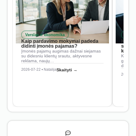
Verslas ir ekonomika
Skait
Kaip pardavimo mokymai padeda
Kaip 
didinti įmonės pajamas?
siste
konkur
Įmonės pajamų augimas dažnai siejamas
su didesniu klientų srautu, aktyvesne
Konkure
reklama, naujų…
geresnė
didesn
2026-07-22 • Natalija
Skaityti →
2026-07-