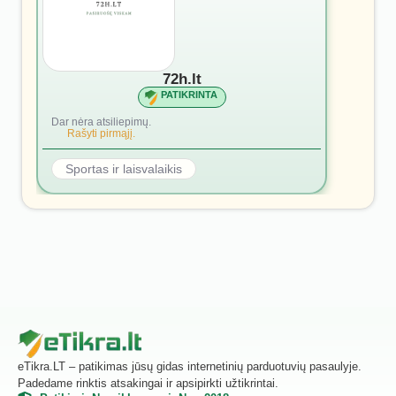
72h.lt
PATIKRINTA
Dar nėra atsiliepimų.
Rašyti pirmąjį.
Sportas ir laisvalaikis
eTikra.LT – patikimas jūsų gidas internetinių parduotuvių pasaulyje.
Padedame rinktis atsakingai ir apsipirkti užtikrintai.