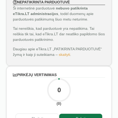
NEPATIKRINTA PARDUOTUVĖ
Ši internetinė parduotuvė
nebuvo patikrinta
eTikra.LT administracijos
, todėl duomenų apie
parduotuvės patikimumą šiuo metu neturime.
Tai nereiškia, kad parduotuvė yra nepatikima. Tai
reiškia tik tai, kad eTikra.LT dar neatliko papildomo šios
parduotuvės patikrinimo.
Daugiau apie eTikra.LT „PATIKRINTA PARDUOTUVĖ“
žymą ir kaip ji suteikiama –
skaityti
.
PIRKĖJŲ VERTINIMAS
0
(0)