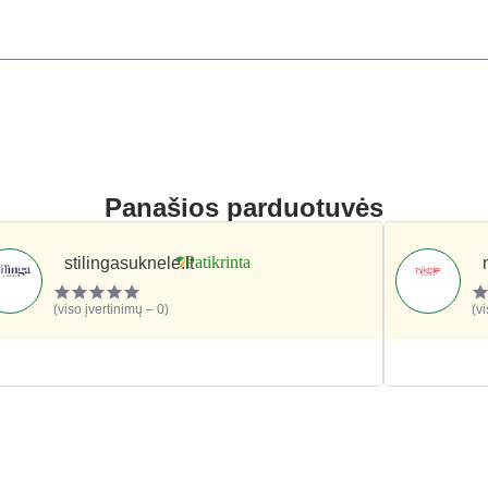
Panašios parduotuvės
stilingasuknele.lt
(viso įvertinimų – 0)
(v
Apranga ir avalynė
Apranga i