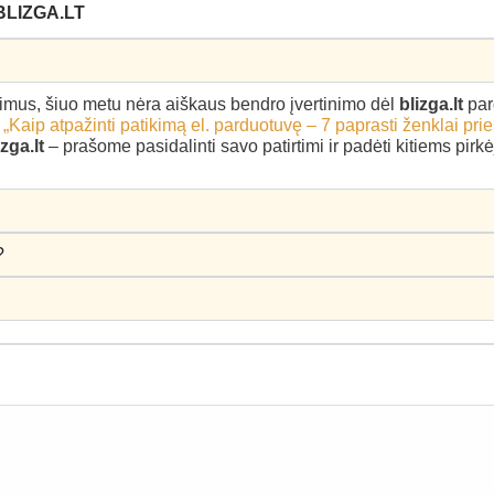
BLIZGA.LT
epimus, šiuo metu nėra aiškaus bendro įvertinimo dėl
blizga.lt
par
–
„Kaip atpažinti patikimą el. parduotuvę – 7 paprasti ženklai pri
izga.lt
– prašome pasidalinti savo patirtimi ir padėti kitiems pir
?