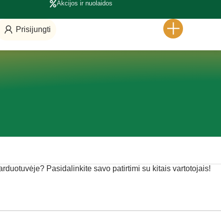
Akcijos ir nuolaidos
Prisijungti
parduotuvėje? Pasidalinkite savo patirtimi su kitais vartotojais!