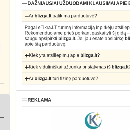
DAŽNIAUSIAI UŽDUODAMI KLAUSIMAI APIE 
Ar
blizga.lt
patikima parduotuvė?
Pagal eTikra.LT turimą informaciją ir pirkėjų atsili
Rekomenduojame prieš perkant paskaityti šį gidą 
saugu apsipirkti
blizga.lt
. Jei jau esate apsipirkę
bl
apie šią parduotuvę.
Kiek yra atsiliepimų apie
blizga.lt
?
Kiek vidutiniškai užtrunka pristatymas iš
blizga.lt
Ar
blizga.lt
turi fizinę parduotuvę?
REKLAMA