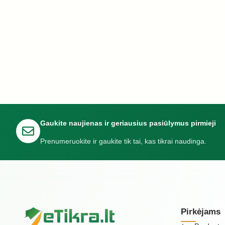
Gaukite naujienas ir geriausius pasiūlymus pirmieji
Prenumeruokite ir gaukite tik tai, kas tikrai naudinga.
Pirkėjams