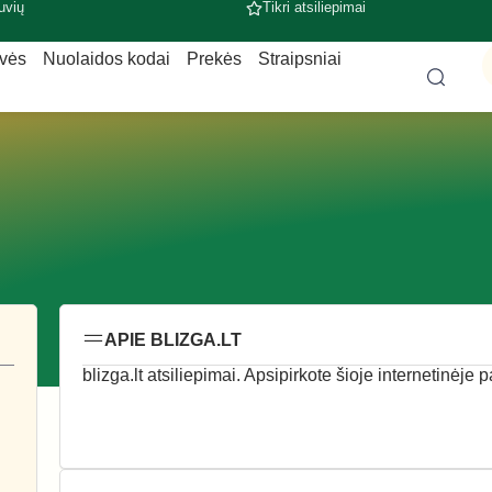
uvių
Tikri atsiliepimai
uvės
Nuolaidos kodai
Prekės
Straipsniai
APIE BLIZGA.LT
blizga.lt atsiliepimai. Apsipirkote šioje internetinėje 