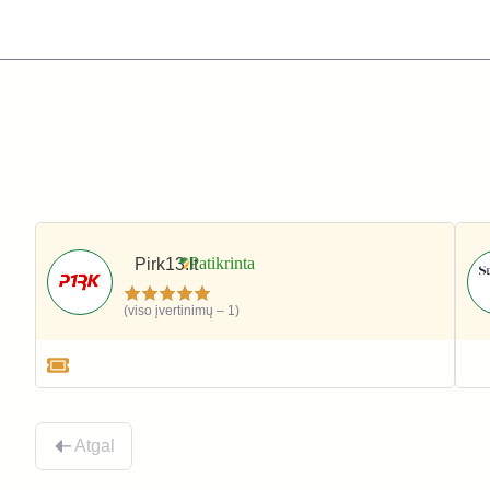
Pirk13.lt
(viso įvertinimų – 1)
Apranga ir avalynė
Atgal