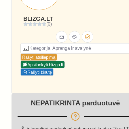
BLIZGA.LT
(0)
Kategorija: Apranga ir avalynė
Rašyti atsiliepimą
Apsilankyti blizga.lt
Rašyti žinutę
NEPATIKRINTA parduotuvė
Ši internetinė parduotuvė nebuvo patikrinta eTikra.LT