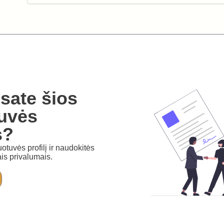
sate šios
uvės
s?
otuvės profilį ir naudokitės
is privalumais.