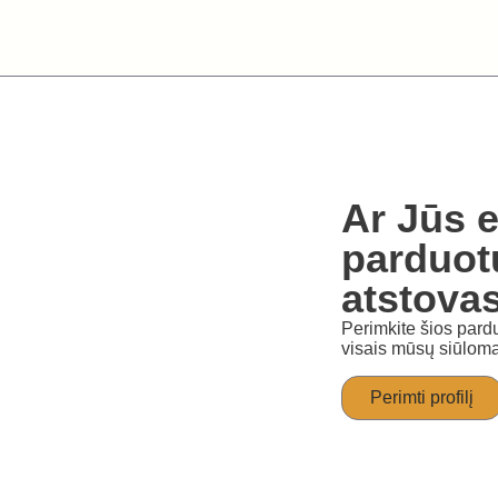
Ar Jūs e
parduot
atstova
Perimkite šios pardu
visais mūsų siūloma
Perimti profilį