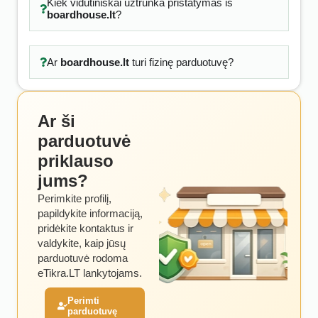
Kiek vidutiniškai užtrunka pristatymas iš
boardhouse.lt
?
Ar
boardhouse.lt
turi fizinę parduotuvę?
Ar ši
parduotuvė
priklauso
jums?
Perimkite profilį,
papildykite informaciją,
pridėkite kontaktus ir
valdykite, kaip jūsų
parduotuvė rodoma
eTikra.LT lankytojams.
Perimti
parduotuvę