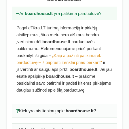
Ar
boardhouse.lt
yra patikima parduotuvė?
Pagal eTikra.LT turimą informaciją ir pirkėjų
atsiliepimus, šiuo metu nėra aiškaus bendro
įvertinimo dėl
boardhouse.lt
parduotuvės
patikimumo. Rekomenduojame prieš perkant
paskaityti šį gidą –
„Kaip atpažinti patikimą el.
parduotuvę – 7 paprasti ženklai prieš perkant“
ir
įsivertinti ar saugu apsipirkti
boardhouse.lt
. Jei jau
esate apsipirkę
boardhouse.lt
– prašome
pasidalinti savo patirtimi ir padėti kitiems pirkėjams
daugiau sužinoti apie šią parduotuvę.
Kiek yra atsiliepimų apie
boardhouse.lt
?