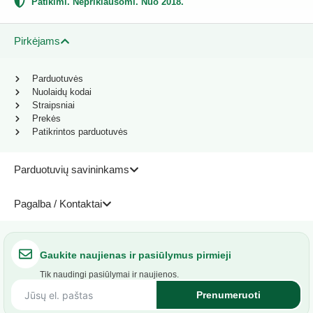
Patikimi. Nepriklausomi. Nuo 2018.
Pirkėjams
Parduotuvės
Nuolaidų kodai
Straipsniai
Prekės
Patikrintos parduotuvės
Parduotuvių savininkams
Pagalba / Kontaktai
Gaukite naujienas ir pasiūlymus pirmieji
Tik naudingi pasiūlymai ir naujienos.
Prenumeruoti