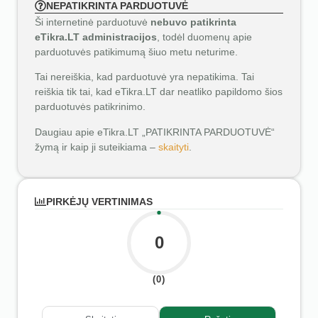
NEPATIKRINTA PARDUOTUVĖ
Ši internetinė parduotuvė
nebuvo patikrinta
eTikra.LT administracijos
, todėl duomenų apie
parduotuvės patikimumą šiuo metu neturime.
Tai nereiškia, kad parduotuvė yra nepatikima. Tai
reiškia tik tai, kad eTikra.LT dar neatliko papildomo šios
parduotuvės patikrinimo.
Daugiau apie eTikra.LT „PATIKRINTA PARDUOTUVĖ“
žymą ir kaip ji suteikiama –
skaityti
.
PIRKĖJŲ VERTINIMAS
0
(0)