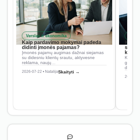
Verslas ir ekonomika
Skait
Kaip pardavimo mokymai padeda
Kaip 
didinti įmonės pajamas?
siste
konkur
Įmonės pajamų augimas dažnai siejamas
su didesniu klientų srautu, aktyvesne
Konkure
reklama, naujų…
geresnė
didesn
2026-07-22 • Natalija
Skaityti →
2026-07-