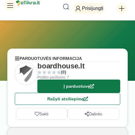
Prisijungti
PARDUOTUVĖS INFORMACIJA
boardhouse.lt
(0)
Profilio peržiūros: 7
Į parduotuvę
Rašyti atsiliepimą
Sekti
Dalintis