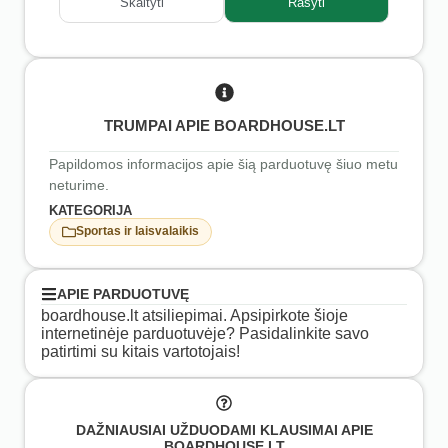
Skaityti
Rašyti
TRUMPAI APIE BOARDHOUSE.LT
Papildomos informacijos apie šią parduotuvę šiuo metu
neturime.
KATEGORIJA
Sportas ir laisvalaikis
APIE PARDUOTUVĘ
boardhouse.lt atsiliepimai. Apsipirkote šioje
internetinėje parduotuvėje? Pasidalinkite savo
patirtimi su kitais vartotojais!
DAŽNIAUSIAI UŽDUODAMI KLAUSIMAI APIE
BOARDHOUSE.LT