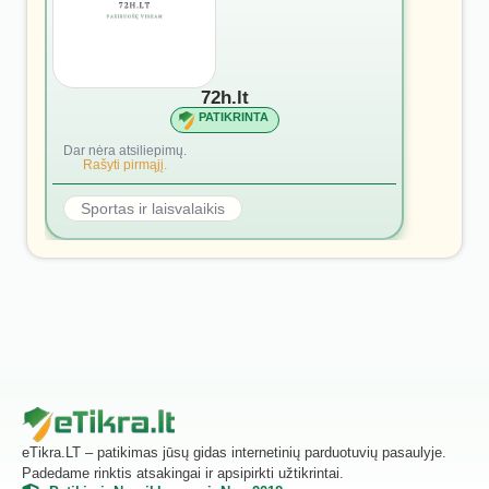
72h.lt
PATIKRINTA
Dar nėra atsiliepimų.
Rašyti pirmąjį.
Sportas ir laisvalaikis
eTikra.LT – patikimas jūsų gidas internetinių parduotuvių pasaulyje.
Padedame rinktis atsakingai ir apsipirkti užtikrintai.