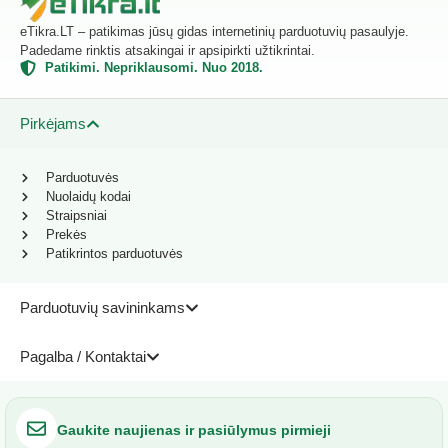
eTikra.LT – patikimas jūsų gidas internetinių parduotuvių pasaulyje.
Padedame rinktis atsakingai ir apsipirkti užtikrintai.
Patikimi. Nepriklausomi. Nuo 2018.
Pirkėjams
Parduotuvės
Nuolaidų kodai
Straipsniai
Prekės
Patikrintos parduotuvės
Parduotuvių savininkams
Pagalba / Kontaktai
Gaukite naujienas ir pasiūlymus pirmieji