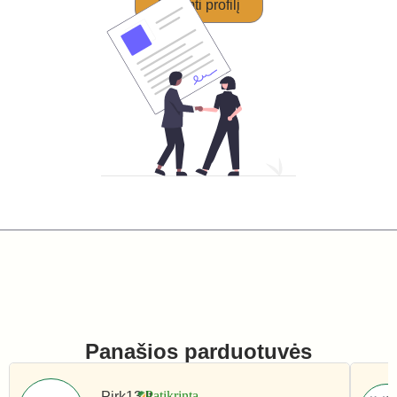
Perimti profilį
Panašios parduotuvės
Pirk13.lt