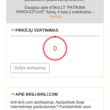
Daugiau apie eTikra.LT “PATIKIMA
PARDUOTUVĖ” žymą, ir kaip ji suteikiama –
skaityti
.
PIRKĖJŲ VERTINIMAS
0
Rašyti atsiliepimą
APIE BRILI-BRILI.COM
brili-brili.com atsiliepimai. Apsipirkote šioje
internetinėje parduotuvėje? Pasidalinkite savo