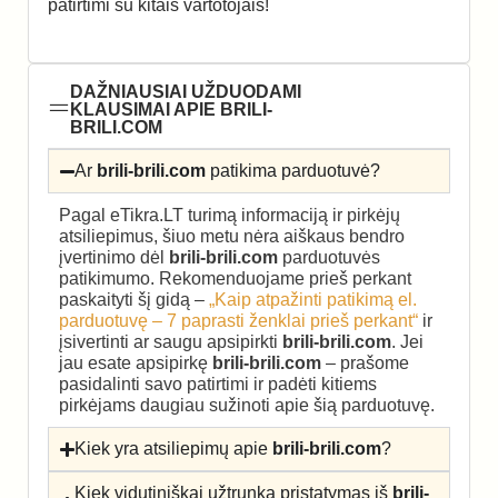
patirtimi su kitais vartotojais!
DAŽNIAUSIAI UŽDUODAMI
KLAUSIMAI APIE BRILI-
BRILI.COM
Ar
brili-brili.com
patikima parduotuvė?
Pagal eTikra.LT turimą informaciją ir pirkėjų
atsiliepimus, šiuo metu nėra aiškaus bendro
įvertinimo dėl
brili-brili.com
parduotuvės
patikimumo. Rekomenduojame prieš perkant
paskaityti šį gidą –
„Kaip atpažinti patikimą el.
parduotuvę – 7 paprasti ženklai prieš perkant“
ir
įsivertinti ar saugu apsipirkti
brili-brili.com
. Jei
jau esate apsipirkę
brili-brili.com
– prašome
pasidalinti savo patirtimi ir padėti kitiems
pirkėjams daugiau sužinoti apie šią parduotuvę.
Kiek yra atsiliepimų apie
brili-brili.com
?
Kiek vidutiniškai užtrunka pristatymas iš
brili-