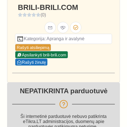
BRILI-BRILI.COM
(0)
Kategorija: Apranga ir avalynė
Rašyti atsiliepimą
Apsilankyti brili-brili.com
Rašyti žinutę
NEPATIKRINTA parduotuvė
Ši internetinė parduotuvė nebuvo patikrinta
eTikra.LT administracijos, duomenų apie
parduotuvės patikimumą neturime.