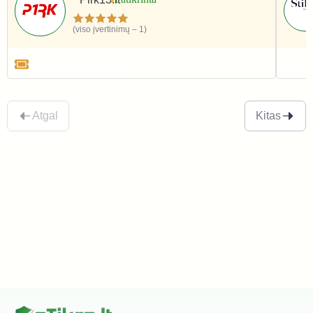
(viso įvertinimų – 1)
Apranga ir avalynė
Apr
Atgal
Kitas