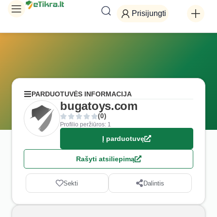
Prisijungti
PARDUOTUVĖS INFORMACIJA
bugatoys.com
(0)
Profilio peržiūros: 1
Į parduotuvę
Rašyti atsiliepimą
Sekti
Dalintis