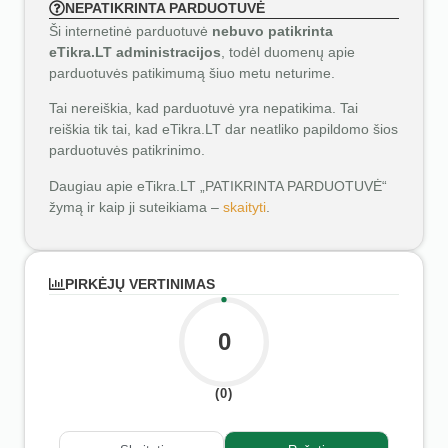
NEPATIKRINTA PARDUOTUVĖ
Ši internetinė parduotuvė
nebuvo patikrinta
eTikra.LT administracijos
, todėl duomenų apie
parduotuvės patikimumą šiuo metu neturime.
Tai nereiškia, kad parduotuvė yra nepatikima. Tai
reiškia tik tai, kad eTikra.LT dar neatliko papildomo šios
parduotuvės patikrinimo.
Daugiau apie eTikra.LT „PATIKRINTA PARDUOTUVĖ“
žymą ir kaip ji suteikiama –
skaityti
.
PIRKĖJŲ VERTINIMAS
0
(0)