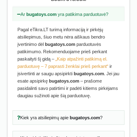
Ar
bugatoys.com
yra patikima parduotuvė?
Pagal eTikra.LT turimą informaciją ir pirkėjų
atsiliepimus, šiuo metu nėra aiškaus bendro
įvertinimo dėl
bugatoys.com
parduotuvės
patikimumo. Rekomenduojame prieš perkant
paskaityti šį gidą –
„Kaip atpažinti patikimą el.
parduotuvę – 7 paprasti ženklai prieš perkant“
ir
įsivertinti ar saugu apsipirkti
bugatoys.com
. Jei jau
esate apsipirkę
bugatoys.com
– prašome
pasidalinti savo patirtimi ir padėti kitiems pirkėjams
daugiau sužinoti apie šią parduotuvę.
Kiek yra atsiliepimų apie
bugatoys.com
?