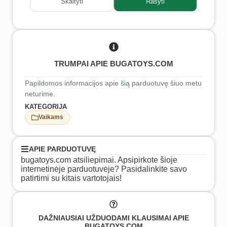
Skaityti
Rašyti
TRUMPAI APIE BUGATOYS.COM
Papildomos informacijos apie šią parduotuvę šiuo metu
neturime.
KATEGORIJA
Vaikams
APIE PARDUOTUVĘ
bugatoys.com atsiliepimai. Apsipirkote šioje
internetinėje parduotuvėje? Pasidalinkite savo
patirtimi su kitais vartotojais!
DAŽNIAUSIAI UŽDUODAMI KLAUSIMAI APIE
BUGATOYS.COM