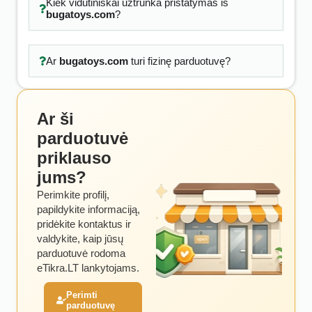
Kiek vidutiniškai užtrunka pristatymas iš
bugatoys.com
?
Ar
bugatoys.com
turi fizinę parduotuvę?
Ar ši
parduotuvė
priklauso
jums?
Perimkite profilį,
papildykite informaciją,
pridėkite kontaktus ir
valdykite, kaip jūsų
parduotuvė rodoma
eTikra.LT lankytojams.
Perimti
parduotuvę