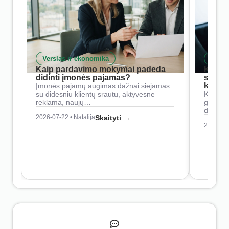
Verslas ir ekonomika
Skait
Kaip pardavimo mokymai padeda
Kaip 
didinti įmonės pajamas?
siste
konkur
Įmonės pajamų augimas dažnai siejamas
su didesniu klientų srautu, aktyvesne
Konkure
reklama, naujų…
geresnė
didesn
2026-07-22 • Natalija
Skaityti →
2026-07-