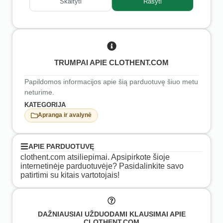
Skaityti
Rašyti
TRUMPAI APIE CLOTHENT.COM
Papildomos informacijos apie šią parduotuvę šiuo metu
neturime.
KATEGORIJA
Apranga ir avalynė
APIE PARDUOTUVĘ
clothent.com atsiliepimai. Apsipirkote šioje
internetinėje parduotuvėje? Pasidalinkite savo
patirtimi su kitais vartotojais!
DAŽNIAUSIAI UŽDUODAMI KLAUSIMAI APIE
CLOTHENT.COM