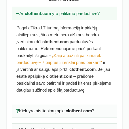
Ar
clothent.com
yra patikima parduotuvė?
Pagal eTikra.LT turimą informaciją ir pirkėjų
atsiliepimus, šiuo metu nėra aiškaus bendro
įvertinimo dėl
clothent.com
parduotuvės
patikimumo. Rekomenduojame prieš perkant
paskaityti šį gidą –
„Kaip atpažinti patikimą el.
parduotuvę – 7 paprasti ženklai prieš perkant“
ir
įsivertinti ar saugu apsipirkti
clothent.com
. Jei jau
esate apsipirkę
clothent.com
– prašome
pasidalinti savo patirtimi ir padėti kitiems pirkėjams
daugiau sužinoti apie šią parduotuvę.
Kiek yra atsiliepimų apie
clothent.com
?