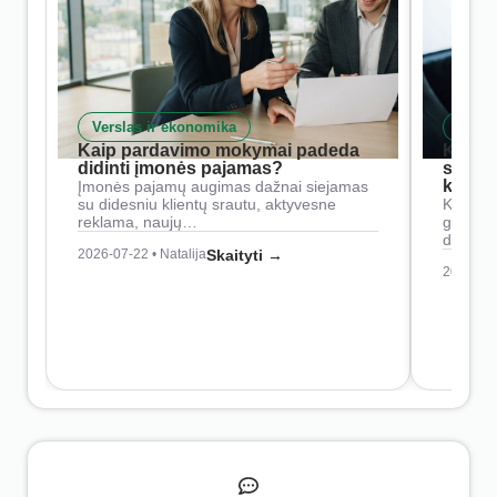
Verslas ir ekonomika
Skait
Kaip pardavimo mokymai padeda
Kaip 
didinti įmonės pajamas?
siste
konkur
Įmonės pajamų augimas dažnai siejamas
su didesniu klientų srautu, aktyvesne
Konkure
reklama, naujų…
geresnė
didesn
2026-07-22 • Natalija
Skaityti →
2026-07-