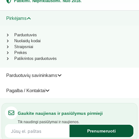
Patikimi. Nepriklausomi. Nuo 2018.
Pirkėjams
Parduotuvės
Nuolaidų kodai
Straipsniai
Prekės
Patikrintos parduotuvės
Parduotuvių savininkams
Pagalba / Kontaktai
Gaukite naujienas ir pasiūlymus pirmieji
Tik naudingi pasiūlymai ir naujienos.
Prenumeruoti