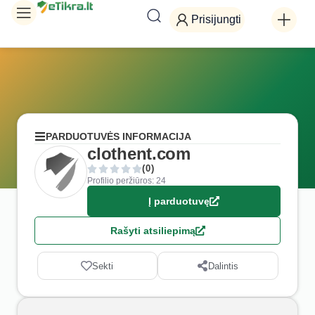
Prisijungti
PARDUOTUVĖS INFORMACIJA
clothent.com
(0)
Profilio peržiūros: 24
Į parduotuvę
Rašyti atsiliepimą
Sekti
Dalintis