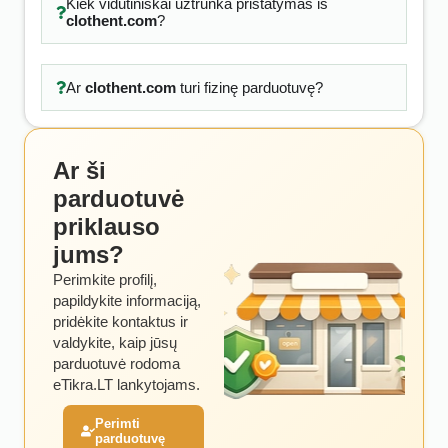
Kiek vidutiniškai užtrunka pristatymas iš
clothent.com
?
Ar
clothent.com
turi fizinę parduotuvę?
Ar ši
parduotuvė
priklauso
jums?
Perimkite profilį,
papildykite informaciją,
pridėkite kontaktus ir
valdykite, kaip jūsų
parduotuvė rodoma
eTikra.LT lankytojams.
Perimti
parduotuvę