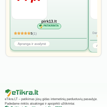
pirk13.lt
PATIKRINTA
Dar nėra at
5
(1)
Rašyti p
Apranga ir avalynė
Aprang
eTikra.LT – patikimas jūsų gidas internetinių parduotuvių pasaulyje.
Padedame rinktis atsakingai ir apsipirkti užtikrintai.