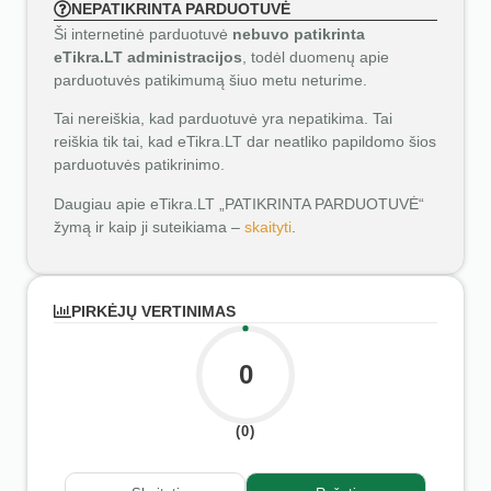
NEPATIKRINTA PARDUOTUVĖ
Ši internetinė parduotuvė
nebuvo patikrinta
eTikra.LT administracijos
, todėl duomenų apie
parduotuvės patikimumą šiuo metu neturime.
Tai nereiškia, kad parduotuvė yra nepatikima. Tai
reiškia tik tai, kad eTikra.LT dar neatliko papildomo šios
parduotuvės patikrinimo.
Daugiau apie eTikra.LT „PATIKRINTA PARDUOTUVĖ“
žymą ir kaip ji suteikiama –
skaityti
.
PIRKĖJŲ VERTINIMAS
0
(0)