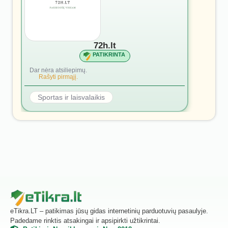
72h.lt
PATIKRINTA
Dar nėra atsiliepimų.
Rašyti pirmąjį.
Sportas ir laisvalaikis
eTikra.LT – patikimas jūsų gidas internetinių parduotuvių pasaulyje.
Padedame rinktis atsakingai ir apsipirkti užtikrintai.