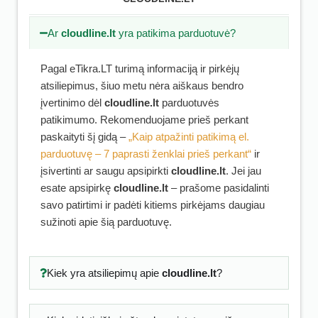
Ar
cloudline.lt
yra patikima parduotuvė?
Pagal eTikra.LT turimą informaciją ir pirkėjų
atsiliepimus, šiuo metu nėra aiškaus bendro
įvertinimo dėl
cloudline.lt
parduotuvės
patikimumo. Rekomenduojame prieš perkant
paskaityti šį gidą –
„Kaip atpažinti patikimą el.
parduotuvę – 7 paprasti ženklai prieš perkant“
ir
įsivertinti ar saugu apsipirkti
cloudline.lt
. Jei jau
esate apsipirkę
cloudline.lt
– prašome pasidalinti
savo patirtimi ir padėti kitiems pirkėjams daugiau
sužinoti apie šią parduotuvę.
Kiek yra atsiliepimų apie
cloudline.lt
?