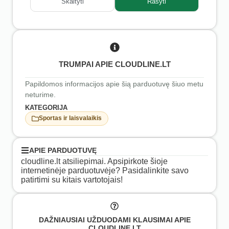
Skaityti
Rašyti
TRUMPAI APIE CLOUDLINE.LT
Papildomos informacijos apie šią parduotuvę šiuo metu
neturime.
KATEGORIJA
Sportas ir laisvalaikis
APIE PARDUOTUVĘ
cloudline.lt atsiliepimai. Apsipirkote šioje
internetinėje parduotuvėje? Pasidalinkite savo
patirtimi su kitais vartotojais!
DAŽNIAUSIAI UŽDUODAMI KLAUSIMAI APIE
CLOUDLINE.LT