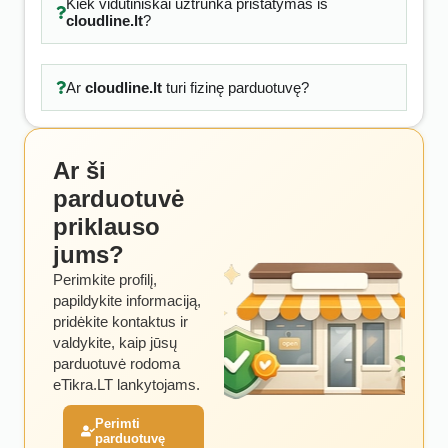
Kiek vidutiniškai užtrunka pristatymas iš
cloudline.lt
?
Ar
cloudline.lt
turi fizinę parduotuvę?
Ar ši
parduotuvė
priklauso
jums?
Perimkite profilį,
papildykite informaciją,
pridėkite kontaktus ir
valdykite, kaip jūsų
parduotuvė rodoma
eTikra.LT lankytojams.
Perimti
parduotuvę