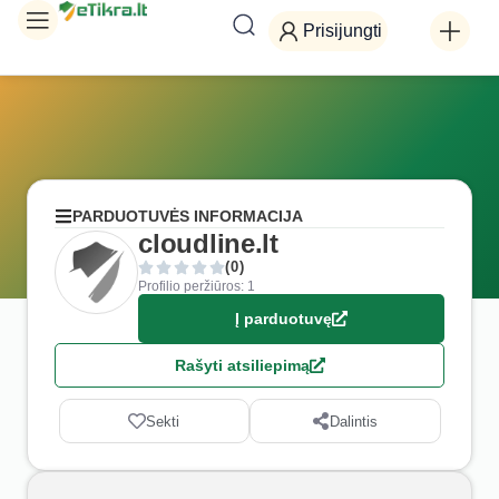
Prisijungti
PARDUOTUVĖS INFORMACIJA
cloudline.lt
(0)
Profilio peržiūros: 1
Į parduotuvę
Rašyti atsiliepimą
Sekti
Dalintis