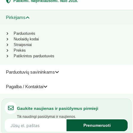
Patikimi. Nepriklausomi. Nuo 2018.
Pirkėjams
Parduotuvės
Nuolaidų kodai
Straipsniai
Prekės
Patikrintos parduotuvės
Parduotuvių savininkams
Pagalba / Kontaktai
Gaukite naujienas ir pasiūlymus pirmieji
Tik naudingi pasiūlymai ir naujienos.
Prenumeruoti