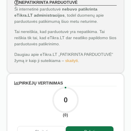
NEPATIKRINTA PARDUOTUVĖ
Ši internetinė parduotuvė
nebuvo patikrinta
eTikra.LT administracijos
, todėl duomenų apie
parduotuvės patikimumą šiuo metu neturime.
Tai nereiškia, kad parduotuvė yra nepatikima. Tai
reiškia tik tai, kad eTikra.LT dar neatliko papildomo šios
parduotuvės patikrinimo.
Daugiau apie eTikra.LT „PATIKRINTA PARDUOTUVĖ“
žymą ir kaip ji suteikiama –
skaityti
.
PIRKĖJŲ VERTINIMAS
0
(0)