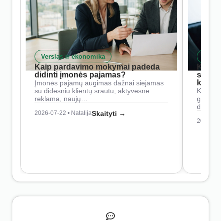
Verslas ir ekonomika
Skait
Kaip pardavimo mokymai padeda
Kaip 
didinti įmonės pajamas?
siste
konkur
Įmonės pajamų augimas dažnai siejamas
su didesniu klientų srautu, aktyvesne
Konkure
reklama, naujų…
geresnė
didesn
2026-07-22 • Natalija
Skaityti →
2026-07-