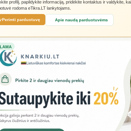
kite profilį, papildykite informaciją, pridėkite kontaktus ir valdykite, ka
otuvė rodoma eTikra.LT lankytojams.
Perimti parduotuvę
Apie naudą parduotuvėms
LAMA