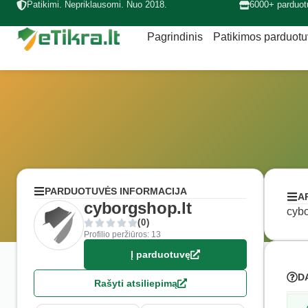
Patikimi. Nepriklausomi. Nuo 2018.
6000+ parduot
Pagrindinis
Patikimos parduot
PARDUOTUVĖS INFORMACIJA
A
cyborgshop.lt
cybo
(0)
Profilio peržiūros: 13
Į parduotuvę
D
Rašyti atsiliepimą