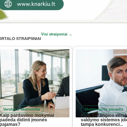
Visi straipsniai →
ORTALO STRAIPSNIAI
Verslas ir ekonomika
Skaitmeninis pasaulis
Kaip pardavimo mokymai
Kaip pažangios versl
padeda didinti įmonės
valdymo sistemos įd
pajamas?
tampa konkurenci...