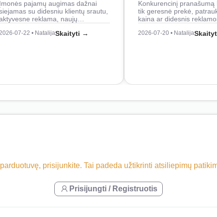
Įmonės pajamų augimas dažnai
Konkurencinį pranašumą 
siejamas su didesniu klientų srautu,
tik geresnė prekė, patrau
aktyvesne reklama, naujų…
kaina ar didesnis reklam
2026-07-22 • Natalija
Skaityti →
2026-07-20 • Natalija
Skaity
 parduotuvę, prisijunkite. Tai padeda užtikrinti atsiliepimų patik
Prisijungti / Registruotis