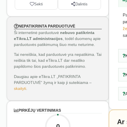
Sekti
Dalintis
Pa
pa
NEPATIKRINTA PARDUOTUVĖ
že
Ši internetinė parduotuvė
nebuvo patikrinta
sa
eTikra.LT administracijos
, todėl duomenų apie
parduotuvės patikimumą šiuo metu neturime.
Tai nereiškia, kad parduotuvė yra nepatikima. Tai
reiškia tik tai, kad eTikra.LT dar neatliko
papildomo šios parduotuvės patikrinimo.
Daugiau apie eTikra.LT „PATIKRINTA
PARDUOTUVĖ“ žymą ir kaip ji suteikiama –
skaityti
.
PIRKĖJŲ VERTINIMAS
Ar
0