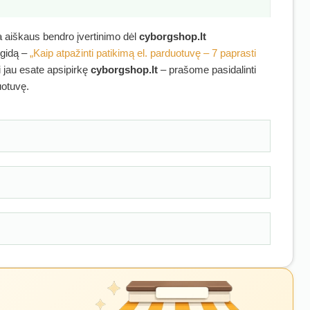
ra aiškaus bendro įvertinimo dėl
cyborgshop.lt
 gidą –
„Kaip atpažinti patikimą el. parduotuvę – 7 paprasti
i jau esate apsipirkę
cyborgshop.lt
– prašome pasidalinti
uotuvę.