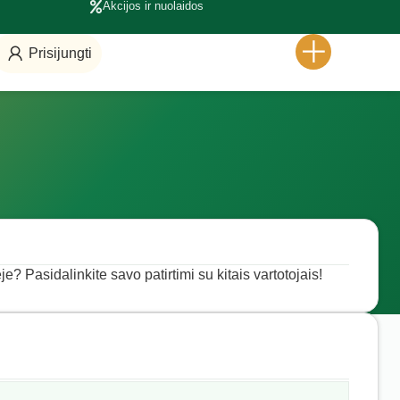
Akcijos ir nuolaidos
Prisijungti
e? Pasidalinkite savo patirtimi su kitais vartotojais!