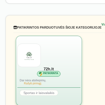
Vi
PATIKRINTOS PARDUOTUVĖS ŠIOJE KATEGORIJOJE
72h.lt
PATIKRINTA
Dar nėra atsiliepimų.
Rašyti pirmąjį.
Sportas ir laisvalaikis