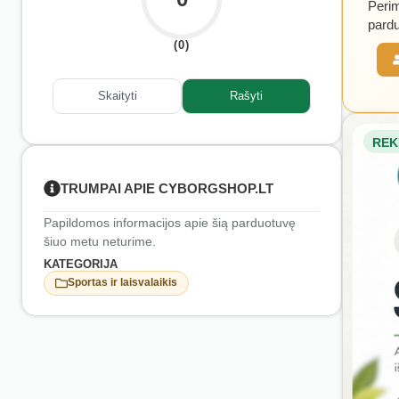
Perim
pardu
(0)
Skaityti
Rašyti
REK
TRUMPAI APIE CYBORGSHOP.LT
Papildomos informacijos apie šią parduotuvę
šiuo metu neturime.
KATEGORIJA
Sportas ir laisvalaikis