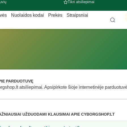
uvių
Tikri atsiliepimai
uvės
Nuolaidos kodai
Prekės
Straipsniai
PIE PARDUOTUVĘ
rgshop.lt atsiliepimai. Apsipirkote šioje internetinėje parduotuvėj
AŽNIAUSIAI UŽDUODAMI KLAUSIMAI APIE CYBORGSHOP.LT