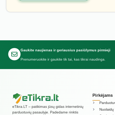
Gaukite naujienas ir geriausius pasiūlymus pirmieji
Prenumeruokite ir gaukite tik tai, kas tikrai naudinga.
Pirkėjams
Parduotu
eTikra.LT – patikimas jūsų gidas internetinių
Nuolaidų 
parduotuvių pasaulyje. Padedame rinktis