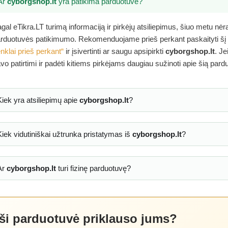
Ar
cyborgshop.lt
yra patikima parduotuvė?
gal eTikra.LT turimą informaciją ir pirkėjų atsiliepimus, šiuo metu nė
rduotuvės patikimumo. Rekomenduojame prieš perkant paskaityti šį
nklai prieš perkant“
ir įsivertinti ar saugu apsipirkti
cyborgshop.lt
. Je
vo patirtimi ir padėti kitiems pirkėjams daugiau sužinoti apie šią pard
Kiek yra atsiliepimų apie
cyborgshop.lt
?
Kiek vidutiniškai užtrunka pristatymas iš
cyborgshop.lt
?
Ar
cyborgshop.lt
turi fizinę parduotuvę?
 ši parduotuvė priklauso jums?