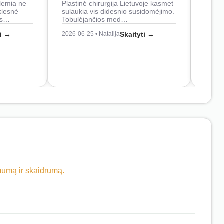
lemia ne
Plastinė chirurgija Lietuvoje kasmet
naudo
klesnė
sulaukia vis didesnio susidomėjimo.
Juos
os…
Tobulėjančios med…
2026-0
ti →
2026-06-25 • Natalija
Skaityti →
imumą ir skaidrumą.