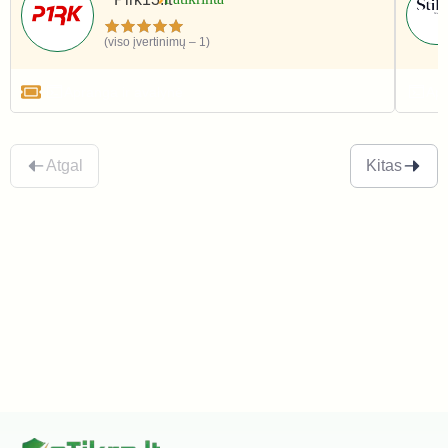
(viso įvertinimų – 1)
Apranga ir avalynė
Apr
Atgal
Kitas