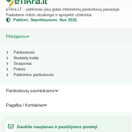
eTikra.LT – patikimas jūsų gidas internetinių parduotuvių pasaulyje.
Padedame rinktis atsakingai ir apsipirkti užtikrintai.
Patikimi. Nepriklausomi. Nuo 2018.
Pirkėjams
Parduotuvės
Nuolaidų kodai
Straipsniai
Prekės
Patikrintos parduotuvės
Parduotuvių savininkams
Pagalba / Kontaktai
Gaukite naujienas ir pasiūlymus pirmieji