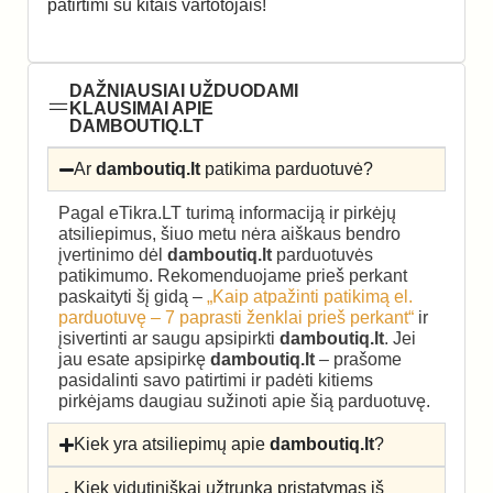
patirtimi su kitais vartotojais!
DAŽNIAUSIAI UŽDUODAMI
KLAUSIMAI APIE
DAMBOUTIQ.LT
Ar
damboutiq.lt
patikima parduotuvė?
Pagal eTikra.LT turimą informaciją ir pirkėjų
atsiliepimus, šiuo metu nėra aiškaus bendro
įvertinimo dėl
damboutiq.lt
parduotuvės
patikimumo. Rekomenduojame prieš perkant
paskaityti šį gidą –
„Kaip atpažinti patikimą el.
parduotuvę – 7 paprasti ženklai prieš perkant“
ir
įsivertinti ar saugu apsipirkti
damboutiq.lt
. Jei
jau esate apsipirkę
damboutiq.lt
– prašome
pasidalinti savo patirtimi ir padėti kitiems
pirkėjams daugiau sužinoti apie šią parduotuvę.
Kiek yra atsiliepimų apie
damboutiq.lt
?
Kiek vidutiniškai užtrunka pristatymas iš