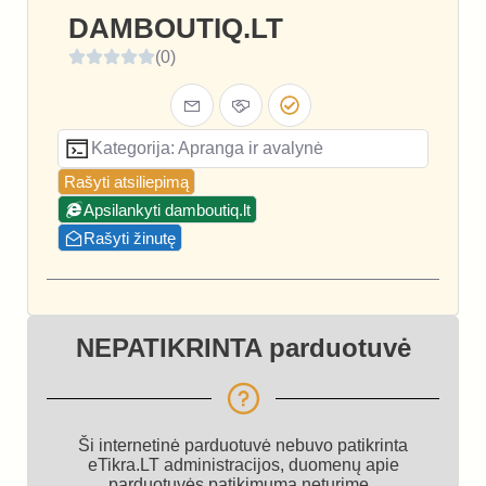
DAMBOUTIQ.LT
(0)
Kategorija: Apranga ir avalynė
Rašyti atsiliepimą
Apsilankyti damboutiq.lt
Rašyti žinutę
NEPATIKRINTA parduotuvė
Ši internetinė parduotuvė nebuvo patikrinta
eTikra.LT administracijos, duomenų apie
parduotuvės patikimumą neturime.