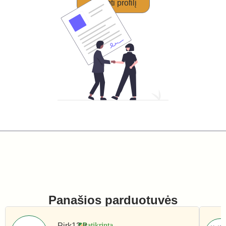
Perimti profilį
Panašios parduotuvės
Pirk13.lt