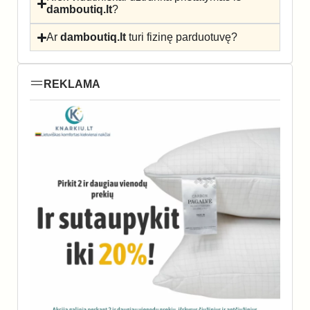
damboutiq.lt
?
Ar
damboutiq.lt
turi fizinę parduotuvę?
REKLAMA