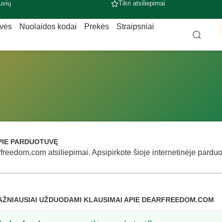
uvių
Tikri atsiliepimai
uvės
Nuolaidos kodai
Prekės
Straipsniai
PIE PARDUOTUVĘ
freedom.com atsiliepimai. Apsipirkote šioje internetinėje parduotu
AŽNIAUSIAI UŽDUODAMI KLAUSIMAI APIE DEARFREEDOM.COM