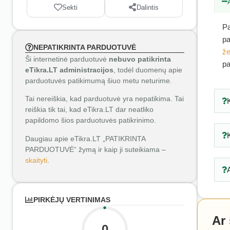
Sekti
Dalintis
Pa
pa
NEPATIKRINTA PARDUOTUVĖ
že
Ši internetinė parduotuvė
nebuvo patikrinta
pa
eTikra.LT administracijos
, todėl duomenų apie
parduotuvės patikimumą šiuo metu neturime.
Tai nereiškia, kad parduotuvė yra nepatikima. Tai
reiškia tik tai, kad eTikra.LT dar neatliko
papildomo šios parduotuvės patikrinimo.
Daugiau apie eTikra.LT „PATIKRINTA
PARDUOTUVĖ“ žymą ir kaip ji suteikiama –
skaityti
.
PIRKĖJŲ VERTINIMAS
Ar
0