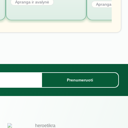
Apranga ir avalynė
Apranga ir avalyn
Prenumeruoti