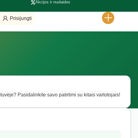
Akcijos ir nuolaidos
Prisijungti
vėje? Pasidalinkite savo patirtimi su kitais vartotojais!