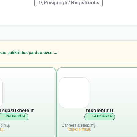
Prisijungti / Registruotis
sos patikrintos parduotuvės →
lingasuknele.lt
nikolebut.lt
PATIKRINTA
PATIKRINTA
epimų.
Dar nėra atsiliepimų.
jį.
Rašyti pirmąjį.