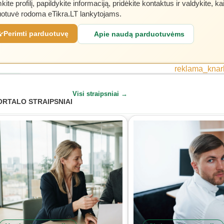
kite profilį, papildykite informaciją, pridėkite kontaktus ir valdykite, ka
otuvė rodoma eTikra.LT lankytojams.
Perimti parduotuvę
Apie naudą parduotuvėms
LAMA
Visi straipsniai →
ORTALO STRAIPSNIAI