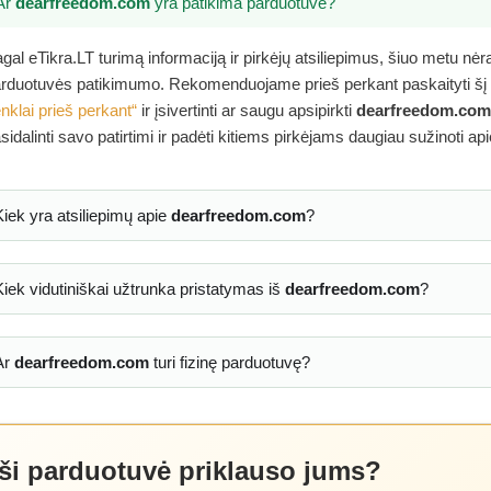
Ar
dearfreedom.com
yra patikima parduotuvė?
gal eTikra.LT turimą informaciją ir pirkėjų atsiliepimus, šiuo metu nė
rduotuvės patikimumo. Rekomenduojame prieš perkant paskaityti šį
nklai prieš perkant“
ir įsivertinti ar saugu apsipirkti
dearfreedom.com
sidalinti savo patirtimi ir padėti kitiems pirkėjams daugiau sužinoti ap
Kiek yra atsiliepimų apie
dearfreedom.com
?
Kiek vidutiniškai užtrunka pristatymas iš
dearfreedom.com
?
Ar
dearfreedom.com
turi fizinę parduotuvę?
 ši parduotuvė priklauso jums?