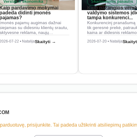
Verslas ir ekonomika
Skaitmeninis pasaulis
Kaip pardavimo mokymai
Kaip pažangios versl
padeda didinti įmonės
valdymo sistemos įd
pajamas?
tampa konkurenci...
Įmonės pajamų augimas dažnai
Konkurencinį pranašumą 
siejamas su didesniu klientų srautu,
tik geresnė prekė, patrau
aktyvesne reklama, naujų…
kaina ar didesnis reklam
2026-07-22 • Natalija
Skaityti →
2026-07-20 • Natalija
Skaity
.COM
 parduotuvę, prisijunkite. Tai padeda užtikrinti atsiliepimų patik