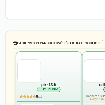
Vi
PATIKRINTOS PARDUOTUVĖS ŠIOJE KATEGORIJOJE
pirk13.lt
sti
PATIKRINTA
Dar nėra atsili
5
(1)
Rašyti pirmą