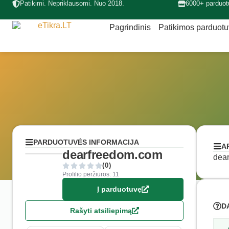
Patikimi. Nepriklausomi. Nuo 2018.
6000+ parduot
Pagrindinis
Patikimos parduot
PARDUOTUVĖS INFORMACIJA
A
dearfreedom.com
dear
(0)
Profilio peržiūros: 11
Į parduotuvę
D
Rašyti atsiliepimą