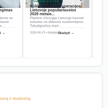
Sveikata ir grožis
Nam
o
Kokios plastinės operacijos
Į ką 
iegimas
Lietuvoje populiariausios
rank
2026 metais...
Rankš
lemia ne
Plastinė chirurgija Lietuvoje kasmet
naudo
klesnė
sulaukia vis didesnio susidomėjimo.
Juos
os…
Tobulėjančios med…
2026-0
ti →
2026-06-25 • Natalija
Skaityti →
imumą ir skaidrumą.