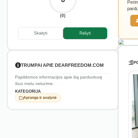
Perim
pardu
(0)
Skaityti
Rašyti
REK
P
TRUMPAI APIE DEARFREEDOM.COM
Papildomos informacijos apie šią parduotuvę
šiuo metu neturime.
KATEGORIJA
Apranga ir avalynė