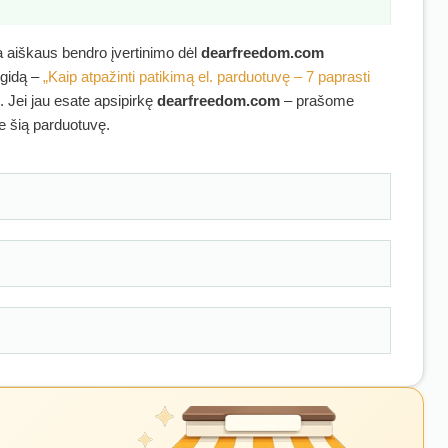
ra aiškaus bendro įvertinimo dėl
dearfreedom.com
 gidą –
„Kaip atpažinti patikimą el. parduotuvę – 7 paprasti
. Jei jau esate apsipirkę
dearfreedom.com
– prašome
ie šią parduotuvę.