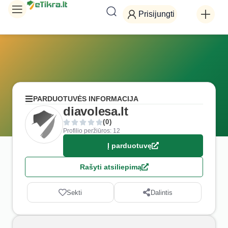
Prisijungti
PARDUOTUVĖS INFORMACIJA
diavolesa.lt
(0)
Profilio peržiūros: 12
Į parduotuvę
Rašyti atsiliepimą
Sekti
Dalintis