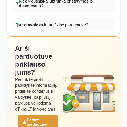
Kiek vidutiniškai užtrunka pristatymas iš
diavolesa.lt
?
Ar
diavolesa.lt
turi fizinę parduotuvę?
Ar ši
parduotuvė
priklauso
jums?
Perimkite profilį,
papildykite informaciją,
pridėkite kontaktus ir
valdykite, kaip jūsų
parduotuvė rodoma
eTikra.LT lankytojams.
Perimti
parduotuvę