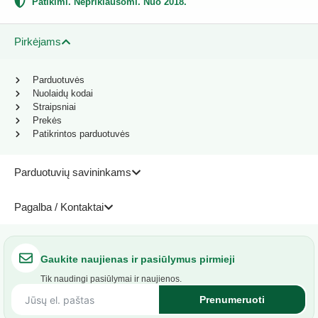
Patikimi. Nepriklausomi. Nuo 2018.
Pirkėjams
Parduotuvės
Nuolaidų kodai
Straipsniai
Prekės
Patikrintos parduotuvės
Parduotuvių savininkams
Pagalba / Kontaktai
Gaukite naujienas ir pasiūlymus pirmieji
Tik naudingi pasiūlymai ir naujienos.
Prenumeruoti