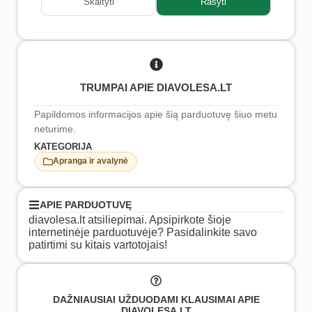
Skaityti
Rašyti
TRUMPAI APIE DIAVOLESA.LT
Papildomos informacijos apie šią parduotuvę šiuo metu
neturime.
KATEGORIJA
Apranga ir avalynė
APIE PARDUOTUVĘ
diavolesa.lt atsiliepimai. Apsipirkote šioje
internetinėje parduotuvėje? Pasidalinkite savo
patirtimi su kitais vartotojais!
DAŽNIAUSIAI UŽDUODAMI KLAUSIMAI APIE
DIAVOLESA.LT