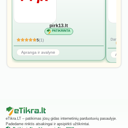
pirk13.lt
PATIKRINTA
Dar nėra at
5
(1)
Rašyti p
Apranga ir avalynė
Aprang
eTikra.LT – patikimas jūsų gidas internetinių parduotuvių pasaulyje.
Padedame rinktis atsakingai ir apsipirkti užtikrintai.