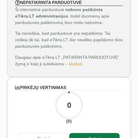
NEPATIKRINTA PARDUOTUVĖ
Ši internetinė parduotuvė
nebuvo patikrinta
eTikra.LT administracijos
, todėl duomenų apie
parduotuvės patikimumą šiuo metu neturime.
Tai nereiškia, kad parduotuvė yra nepatikima. Tai
reiškia tik tai, kad eTikra.LT dar neatliko papildomo šios
parduotuvės patikrinimo.
Daugiau apie eTikra.LT „PATIKRINTA PARDUOTUVĖ“
žymą ir kaip ji suteikiama –
skaityti
.
PIRKĖJŲ VERTINIMAS
0
(0)