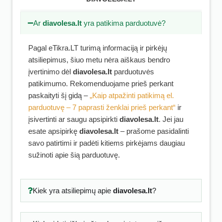
Ar
diavolesa.lt
yra patikima parduotuvė?
Pagal eTikra.LT turimą informaciją ir pirkėjų
atsiliepimus, šiuo metu nėra aiškaus bendro
įvertinimo dėl
diavolesa.lt
parduotuvės
patikimumo. Rekomenduojame prieš perkant
paskaityti šį gidą –
„Kaip atpažinti patikimą el.
parduotuvę – 7 paprasti ženklai prieš perkant“
ir
įsivertinti ar saugu apsipirkti
diavolesa.lt
. Jei jau
esate apsipirkę
diavolesa.lt
– prašome pasidalinti
savo patirtimi ir padėti kitiems pirkėjams daugiau
sužinoti apie šią parduotuvę.
Kiek yra atsiliepimų apie
diavolesa.lt
?