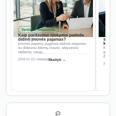
Verslas ir ekonomika
Skait
Kaip pardavimo mokymai padeda
Kaip 
didinti įmonės pajamas?
siste
konkur
Įmonės pajamų augimas dažnai siejamas
su didesniu klientų srautu, aktyvesne
Konkure
reklama, naujų…
geresnė
didesn
2026-07-22 • Natalija
Skaityti →
2026-07-