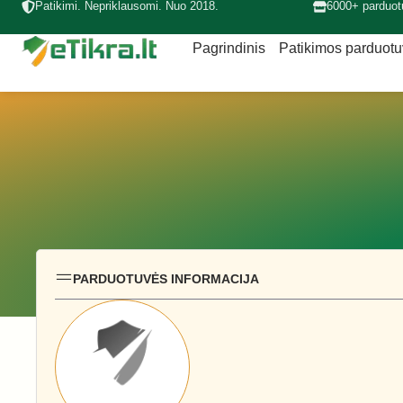
Patikimi. Nepriklausomi. Nuo 2018.
6000+ parduot
Pagrindinis
Patikimos parduot
PARDUOTUVĖS INFORMACIJA