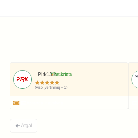
Pirk13.lt
(viso įvertinimų – 1)
Apranga ir avalynė
Atgal