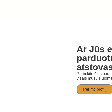
Ar Jūs e
parduot
atstova
Perimkite šios pardu
visais mūsų siūloma
Perimti profilį