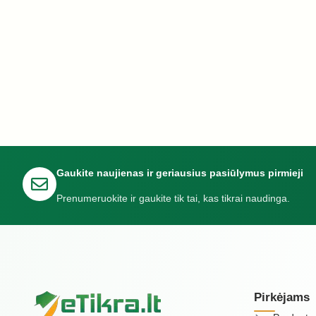
Gaukite naujienas ir geriausius pasiūlymus pirmieji
Prenumeruokite ir gaukite tik tai, kas tikrai naudinga.
Pirkėjams