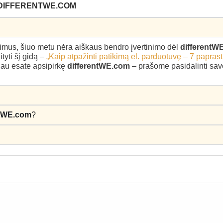
 DIFFERENTWE.COM
epimus, šiuo metu nėra aiškaus bendro įvertinimo dėl
differentW
yti šį gidą –
„Kaip atpažinti patikimą el. parduotuvę – 7 paprast
 jau esate apsipirkę
differentWE.com
– prašome pasidalinti savo 
ntWE.com
?