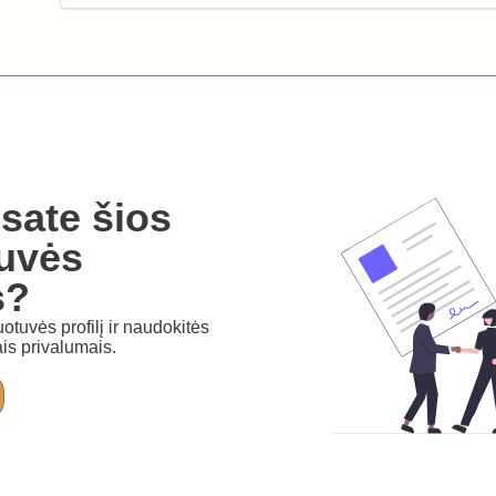
sate šios
uvės
s?
otuvės profilį ir naudokitės
is privalumais.