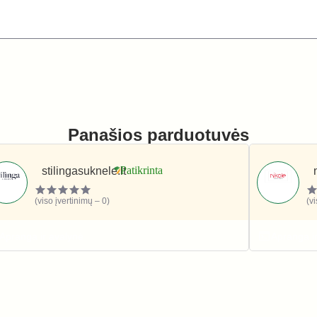
Panašios parduotuvės
stilingasuknele.lt
(viso įvertinimų – 0)
(v
Apranga ir avalynė
Apranga i