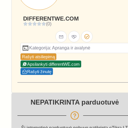
DIFFERENTWE.COM
(0)
Kategorija: Apranga ir avalynė
Rašyti atsiliepimą
Apsilankyti differentWE.com
Rašyti žinutę
NEPATIKRINTA parduotuvė
Ši internetinė parduotuvė nebuvo patikrinta eTikra.LT