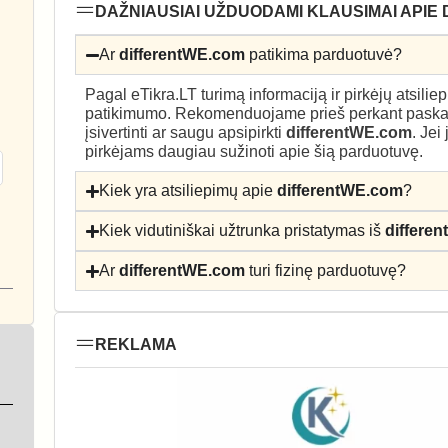
DAŽNIAUSIAI UŽDUODAMI KLAUSIMAI APIE
Ar
differentWE.com
patikima parduotuvė?
Pagal eTikra.LT turimą informaciją ir pirkėjų atsili
patikimumo. Rekomenduojame prieš perkant paskait
įsivertinti ar saugu apsipirkti
differentWE.com
. Jei
pirkėjams daugiau sužinoti apie šią parduotuvę.
Kiek yra atsiliepimų apie
differentWE.com
?
Kiek vidutiniškai užtrunka pristatymas iš
differe
Ar
differentWE.com
turi fizinę parduotuvę?
REKLAMA