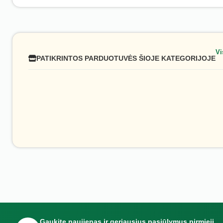
Vi
PATIKRINTOS PARDUOTUVĖS ŠIOJE KATEGORIJOJE
Gaukite naujienas ir geriausius pasiūlymus pirmieji