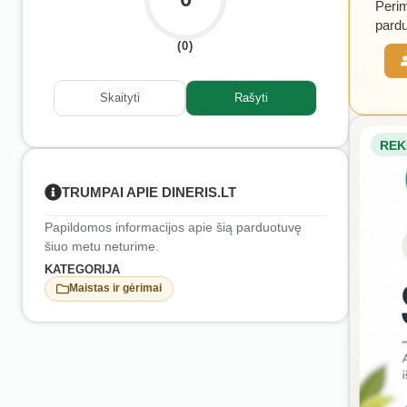
Perim
pardu
(0)
Skaityti
Rašyti
REK
TRUMPAI APIE DINERIS.LT
Papildomos informacijos apie šią parduotuvę
šiuo metu neturime.
KATEGORIJA
Maistas ir gėrimai