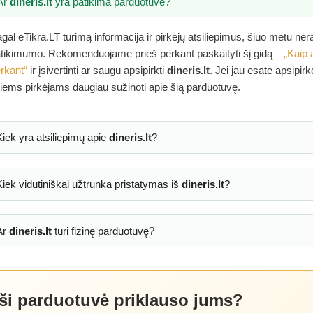
Ar
dineris.lt
yra patikima parduotuvė?
gal eTikra.LT turimą informaciją ir pirkėjų atsiliepimus, šiuo metu nė
tikimumo. Rekomenduojame prieš perkant paskaityti šį gidą –
„Kaip 
rkant“
ir įsivertinti ar saugu apsipirkti
dineris.lt
. Jei jau esate apsipir
tiems pirkėjams daugiau sužinoti apie šią parduotuvę.
Kiek yra atsiliepimų apie
dineris.lt
?
Kiek vidutiniškai užtrunka pristatymas iš
dineris.lt
?
Ar
dineris.lt
turi fizinę parduotuvę?
 ši parduotuvė priklauso jums?