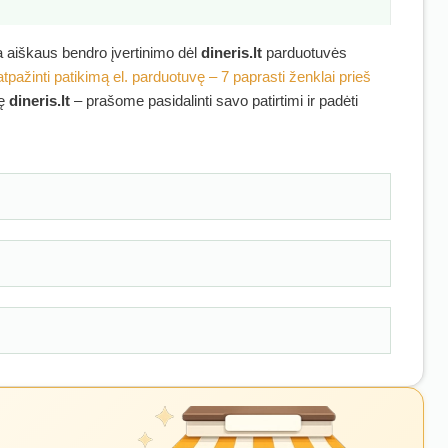
ra aiškaus bendro įvertinimo dėl
dineris.lt
parduotuvės
atpažinti patikimą el. parduotuvę – 7 paprasti ženklai prieš
kę
dineris.lt
– prašome pasidalinti savo patirtimi ir padėti