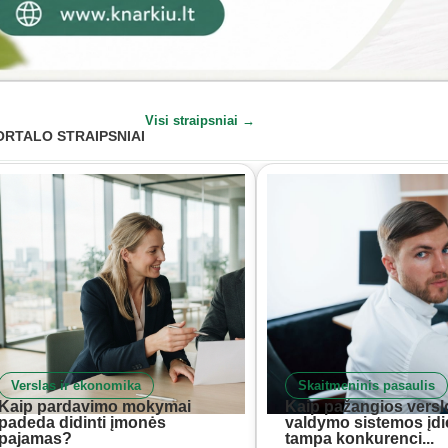
Visi straipsniai →
ORTALO STRAIPSNIAI
Verslas ir ekonomika
Skaitmeninis pasaulis
Kaip pardavimo mokymai
Kaip pažangios versl
padeda didinti įmonės
valdymo sistemos įd
pajamas?
tampa konkurenci...