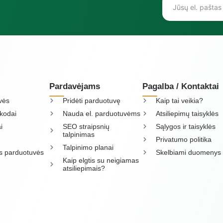
Pardavėjams
Pagalba / Kontaktai
vės
Pridėti parduotuvę
Kaip tai veikia?
kodai
Nauda el. parduotuvėms
Atsiliepimų taisyklės
i
SEO straipsnių
Sąlygos ir taisyklės
talpinimas
Privatumo politika
Talpinimo planai
os parduotuvės
Skelbiami duomenys
Kaip elgtis su neigiamas
atsiliepimais?