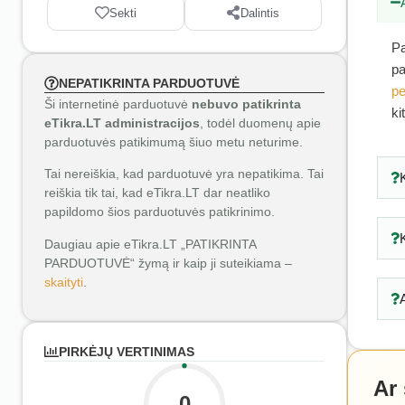
Sekti
Dalintis
Pa
pa
NEPATIKRINTA PARDUOTUVĖ
pe
Ši internetinė parduotuvė
nebuvo patikrinta
ki
eTikra.LT administracijos
, todėl duomenų apie
parduotuvės patikimumą šiuo metu neturime.
Tai nereiškia, kad parduotuvė yra nepatikima. Tai
reiškia tik tai, kad eTikra.LT dar neatliko
papildomo šios parduotuvės patikrinimo.
Daugiau apie eTikra.LT „PATIKRINTA
PARDUOTUVĖ“ žymą ir kaip ji suteikiama –
skaityti
.
PIRKĖJŲ VERTINIMAS
Ar
0