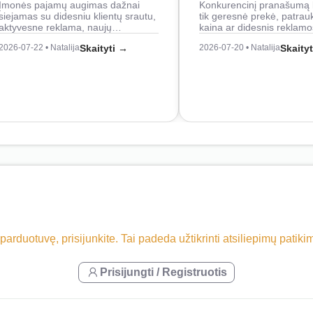
Įmonės pajamų augimas dažnai
Konkurencinį pranašumą 
siejamas su didesniu klientų srautu,
tik geresnė prekė, patrau
aktyvesne reklama, naujų…
kaina ar didesnis reklam
2026-07-22 • Natalija
Skaityti →
2026-07-20 • Natalija
Skaity
 parduotuvę, prisijunkite. Tai padeda užtikrinti atsiliepimų patik
Prisijungti / Registruotis