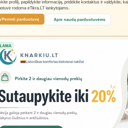
kite profilį, papildykite informaciją, pridėkite kontaktus ir valdykite, ka
otuvė rodoma eTikra.LT lankytojams.
Perimti parduotuvę
Apie naudą parduotuvėms
LAMA