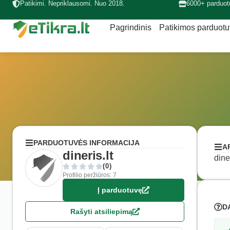
Patikimi. Nepriklausomi. Nuo 2018.
6000+ parduot
Pagrindinis
Patikimos parduot
PARDUOTUVĖS INFORMACIJA
A
dineris.lt
dine
(0)
Profilio peržiūros: 7
Į parduotuvę
D
Rašyti atsiliepimą