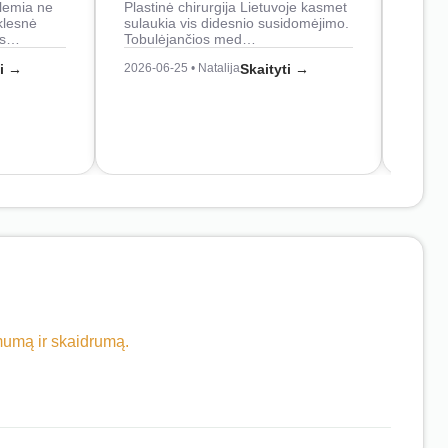
lemia ne
Plastinė chirurgija Lietuvoje kasmet
naudo
klesnė
sulaukia vis didesnio susidomėjimo.
Juos
os…
Tobulėjančios med…
2026-0
ti →
2026-06-25 • Natalija
Skaityti →
imumą ir skaidrumą.