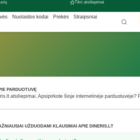
uvių
Tikri atsiliepimai
uvės
Nuolaidos kodai
Prekės
Straipsniai
PIE PARDUOTUVĘ
ris.lt atsiliepimai. Apsipirkote šioje internetinėje parduotuvėje? P
AŽNIAUSIAI UŽDUODAMI KLAUSIMAI APIE DINERIS.LT