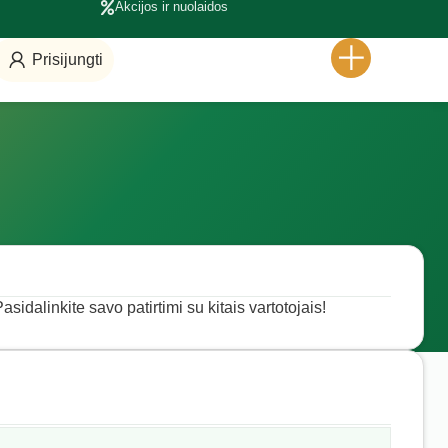
Akcijos ir nuolaidos
Prisijungti
asidalinkite savo patirtimi su kitais vartotojais!