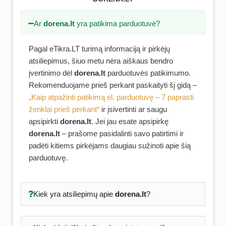
Ar
dorena.lt
yra patikima parduotuvė?
Pagal eTikra.LT turimą informaciją ir pirkėjų
atsiliepimus, šiuo metu nėra aiškaus bendro
įvertinimo dėl
dorena.lt
parduotuvės patikimumo.
Rekomenduojame prieš perkant paskaityti šį gidą –
„Kaip atpažinti patikimą el. parduotuvę – 7 paprasti
ženklai prieš perkant“
ir įsivertinti ar saugu
apsipirkti
dorena.lt
. Jei jau esate apsipirkę
dorena.lt
– prašome pasidalinti savo patirtimi ir
padėti kitiems pirkėjams daugiau sužinoti apie šią
parduotuvę.
Kiek yra atsiliepimų apie
dorena.lt
?