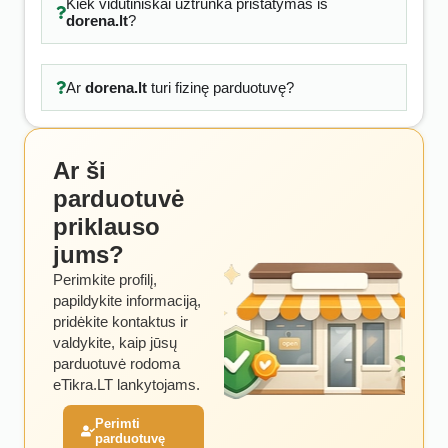
Kiek vidutiniškai užtrunka pristatymas iš
dorena.lt
?
Ar
dorena.lt
turi fizinę parduotuvę?
Ar ši
parduotuvė
priklauso
jums?
Perimkite profilį,
papildykite informaciją,
pridėkite kontaktus ir
valdykite, kaip jūsų
parduotuvė rodoma
eTikra.LT lankytojams.
Perimti
parduotuvę