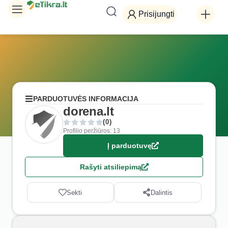
Prisijungti
PARDUOTUVĖS INFORMACIJA
dorena.lt
(0)
Profilio peržiūros: 13
Į parduotuvę
Rašyti atsiliepimą
Sekti
Dalintis