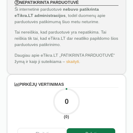
NEPATIKRINTA PARDUOTUVĖ
Ši internetinė parduotuvė
nebuvo patikrinta
eTikra.LT administracijos
, todėl duomenų apie
parduotuvės patikimumą šiuo metu neturime.
Tai nereiškia, kad parduotuvė yra nepatikima. Tai
reiškia tik tai, kad eTikra.LT dar neatliko papildomo šios
parduotuvės patikrinimo.
Daugiau apie eTikra.LT „PATIKRINTA PARDUOTUVĖ“
žymą ir kaip ji suteikiama –
skaityti
.
PIRKĖJŲ VERTINIMAS
0
(0)