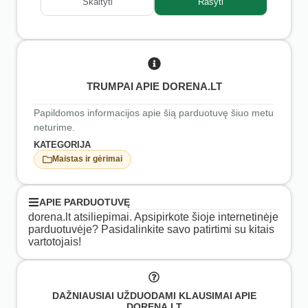
Skaityti
Rašyti
TRUMPAI APIE DORENA.LT
Papildomos informacijos apie šią parduotuvę šiuo metu
neturime.
KATEGORIJA
Maistas ir gėrimai
APIE PARDUOTUVĘ
dorena.lt atsiliepimai. Apsipirkote šioje internetinėje
parduotuvėje? Pasidalinkite savo patirtimi su kitais
vartotojais!
DAŽNIAUSIAI UŽDUODAMI KLAUSIMAI APIE
DORENA.LT