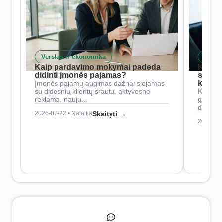
Verslas ir ekonomika
Skait
Kaip pardavimo mokymai padeda
Kaip 
didinti įmonės pajamas?
siste
konkur
Įmonės pajamų augimas dažnai siejamas
su didesniu klientų srautu, aktyvesne
Konkure
reklama, naujų…
geresnė
didesn
2026-07-22 • Natalija
Skaityti →
2026-07-