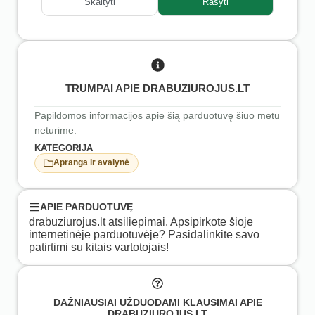
Skaityti
Rašyti
TRUMPAI APIE DRABUZIUROJUS.LT
Papildomos informacijos apie šią parduotuvę šiuo metu
neturime.
KATEGORIJA
Apranga ir avalynė
APIE PARDUOTUVĘ
drabuziurojus.lt atsiliepimai. Apsipirkote šioje
internetinėje parduotuvėje? Pasidalinkite savo
patirtimi su kitais vartotojais!
DAŽNIAUSIAI UŽDUODAMI KLAUSIMAI APIE
DRABUZIUROJUS.LT