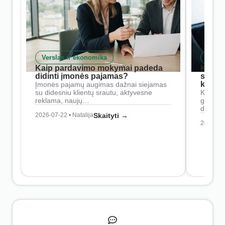
Verslas ir ekonomika
Skait
Kaip pardavimo mokymai padeda
Kaip 
didinti įmonės pajamas?
siste
konkur
Įmonės pajamų augimas dažnai siejamas
su didesniu klientų srautu, aktyvesne
Konkure
reklama, naujų…
geresnė
didesn
2026-07-22 • Natalija
Skaityti →
2026-07-