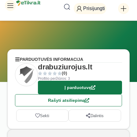
Prisijungti
PARDUOTUVĖS INFORMACIJA
drabuziurojus.lt
(0)
Profilio peržiūros: 3
Į parduotuvę
Rašyti atsiliepimą
Sekti
Dalintis