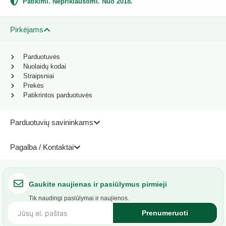
Patikimi. Nepriklausomi. Nuo 2018.
Pirkėjams
Parduotuvės
Nuolaidų kodai
Straipsniai
Prekės
Patikrintos parduotuvės
Parduotuvių savininkams
Pagalba / Kontaktai
Gaukite naujienas ir pasiūlymus pirmieji
Tik naudingi pasiūlymai ir naujienos.
Prenumeruoti