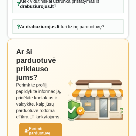
Kiek vidutiniškai užtrunka pristatymas iš
drabuziurojus.lt
?
Ar
drabuziurojus.lt
turi fizinę parduotuvę?
Ar ši
parduotuvė
priklauso
jums?
Perimkite profilį,
papildykite informaciją,
pridėkite kontaktus ir
valdykite, kaip jūsų
parduotuvė rodoma
eTikra.LT lankytojams.
Perimti
parduotuvę