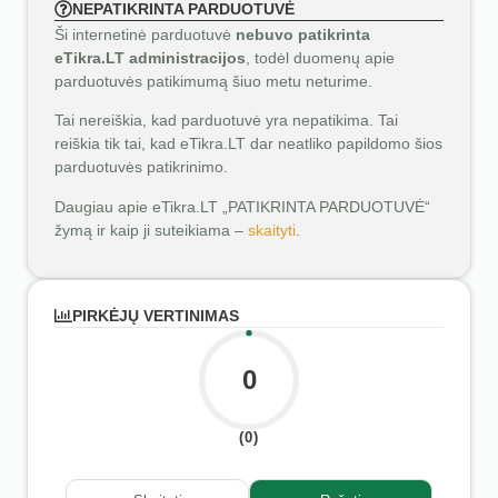
NEPATIKRINTA PARDUOTUVĖ
Ši internetinė parduotuvė
nebuvo patikrinta
eTikra.LT administracijos
, todėl duomenų apie
parduotuvės patikimumą šiuo metu neturime.
Tai nereiškia, kad parduotuvė yra nepatikima. Tai
reiškia tik tai, kad eTikra.LT dar neatliko papildomo šios
parduotuvės patikrinimo.
Daugiau apie eTikra.LT „PATIKRINTA PARDUOTUVĖ“
žymą ir kaip ji suteikiama –
skaityti
.
PIRKĖJŲ VERTINIMAS
0
(0)