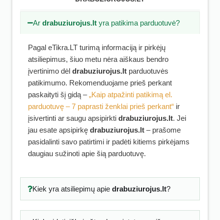
Ar
drabuziurojus.lt
yra patikima parduotuvė?
Pagal eTikra.LT turimą informaciją ir pirkėjų
atsiliepimus, šiuo metu nėra aiškaus bendro
įvertinimo dėl
drabuziurojus.lt
parduotuvės
patikimumo. Rekomenduojame prieš perkant
paskaityti šį gidą –
„Kaip atpažinti patikimą el.
parduotuvę – 7 paprasti ženklai prieš perkant“
ir
įsivertinti ar saugu apsipirkti
drabuziurojus.lt
. Jei
jau esate apsipirkę
drabuziurojus.lt
– prašome
pasidalinti savo patirtimi ir padėti kitiems pirkėjams
daugiau sužinoti apie šią parduotuvę.
Kiek yra atsiliepimų apie
drabuziurojus.lt
?