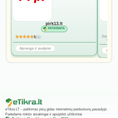
pirk13.lt
PATIKRINTA
Dar nėra at
5
(1)
Rašyti p
Apranga ir avalynė
Aprang
eTikra.LT – patikimas jūsų gidas internetinių parduotuvių pasaulyje.
Padedame rinktis atsakingai ir apsipirkti užtikrintai.