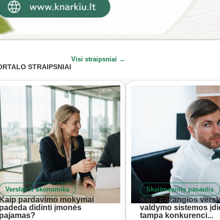
Visi straipsniai →
ORTALO STRAIPSNIAI
Verslas ir ekonomika
Skaitmeninis pasaulis
Kaip pardavimo mokymai
Kaip pažangios versl
padeda didinti įmonės
valdymo sistemos įd
pajamas?
tampa konkurenci...