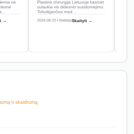
lemia ne
Plastinė chirurgija Lietuvoje kasmet
naudo
klesnė
sulaukia vis didesnio susidomėjimo.
Juos
os…
Tobulėjančios med…
2026-0
ti →
2026-06-25 • Natalija
Skaityti →
imumą ir skaidrumą.