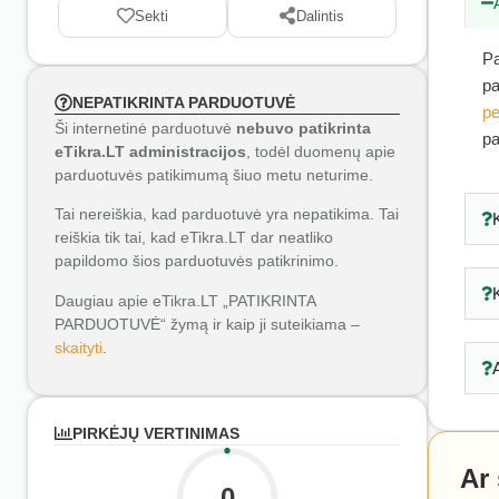
Sekti
Dalintis
Pa
pa
NEPATIKRINTA PARDUOTUVĖ
pe
Ši internetinė parduotuvė
nebuvo patikrinta
pa
eTikra.LT administracijos
, todėl duomenų apie
parduotuvės patikimumą šiuo metu neturime.
Tai nereiškia, kad parduotuvė yra nepatikima. Tai
reiškia tik tai, kad eTikra.LT dar neatliko
papildomo šios parduotuvės patikrinimo.
Daugiau apie eTikra.LT „PATIKRINTA
PARDUOTUVĖ“ žymą ir kaip ji suteikiama –
skaityti
.
PIRKĖJŲ VERTINIMAS
Ar
0