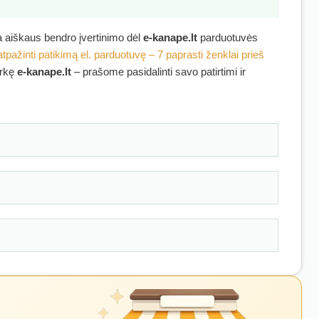
ra aiškaus bendro įvertinimo dėl
e-kanape.lt
parduotuvės
atpažinti patikimą el. parduotuvę – 7 paprasti ženklai prieš
irkę
e-kanape.lt
– prašome pasidalinti savo patirtimi ir