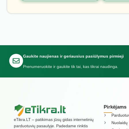
Gaukite naujienas ir geriausius pasiūlymus pirmieji
Prenumeruokite ir gaukite tik tai, kas tikrai naudinga.
Pirkėjams
Parduotu
eTikra.LT – patikimas jūsų gidas internetinių
Nuolaidų 
parduotuvių pasaulyje. Padedame rinktis