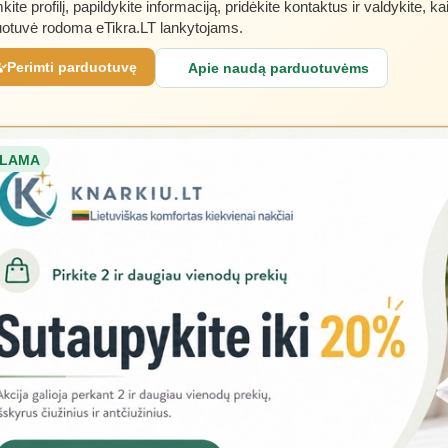
kite profilį, papildykite informaciją, pridėkite kontaktus ir valdykite, ka
otuvė rodoma eTikra.LT lankytojams.
Perimti parduotuvę
Apie naudą parduotuvėms
LAMA