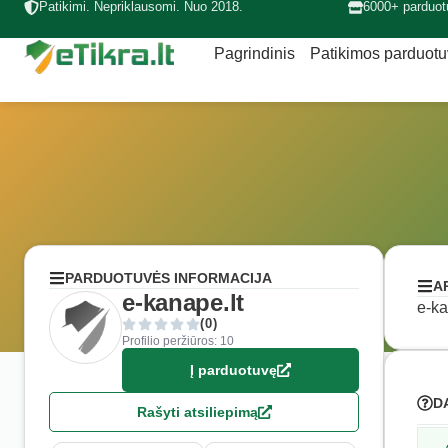
Patikimi. Nepriklausomi. Nuo 2018.
6000+ parduot
Pagrindinis
Patikimos parduot
PARDUOTUVĖS INFORMACIJA
A
e-kanape.lt
e-ka
(0)
Profilio peržiūros: 10
Į parduotuvę
D
Rašyti atsiliepimą