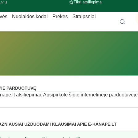
uvių
Tikri atsiliepimai
uvės
Nuolaidos kodai
Prekės
Straipsniai
PIE PARDUOTUVĘ
nape.lt atsiliepimai. Apsipirkote šioje internetinėje parduotuvėje?
AŽNIAUSIAI UŽDUODAMI KLAUSIMAI APIE E-KANAPE.LT