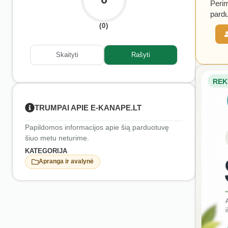
Perim
pardu
(0)
Skaityti
Rašyti
REK
TRUMPAI APIE E-KANAPE.LT
Papildomos informacijos apie šią parduotuvę
šiuo metu neturime.
KATEGORIJA
Apranga ir avalynė