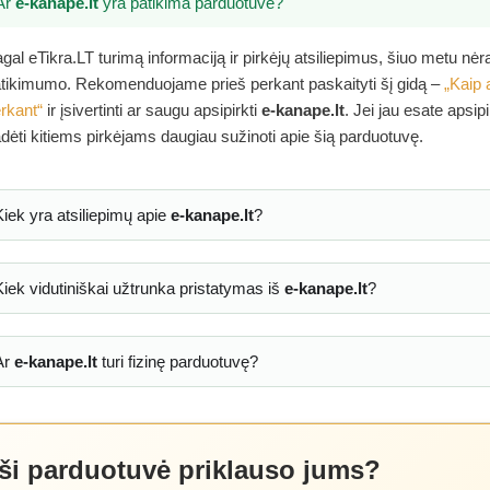
Ar
e-kanape.lt
yra patikima parduotuvė?
gal eTikra.LT turimą informaciją ir pirkėjų atsiliepimus, šiuo metu nė
tikimumo. Rekomenduojame prieš perkant paskaityti šį gidą –
„Kaip 
rkant“
ir įsivertinti ar saugu apsipirkti
e-kanape.lt
. Jei jau esate apsip
dėti kitiems pirkėjams daugiau sužinoti apie šią parduotuvę.
Kiek yra atsiliepimų apie
e-kanape.lt
?
Kiek vidutiniškai užtrunka pristatymas iš
e-kanape.lt
?
Ar
e-kanape.lt
turi fizinę parduotuvę?
 ši parduotuvė priklauso jums?