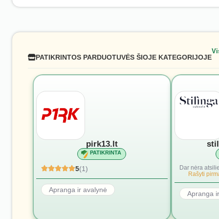
Vi
PATIKRINTOS PARDUOTUVĖS ŠIOJE KATEGORIJOJE
pirk13.lt
sti
PATIKRINTA
Dar nėra atsili
5
(1)
Rašyti pirmą
Apranga ir avalynė
Apranga i