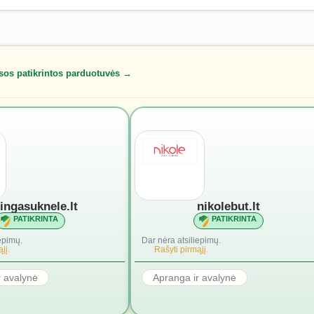
sos patikrintos parduotuvės →
lingasuknele.lt
nikolebut.lt
PATIKRINTA
PATIKRINTA
epimų.
Dar nėra atsiliepimų.
jį.
Rašyti pirmąjį.
r avalynė
Apranga ir avalynė