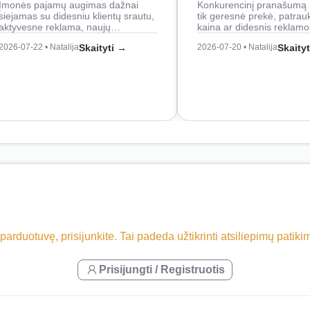
Įmonės pajamų augimas dažnai
Konkurencinį pranašumą 
siejamas su didesniu klientų srautu,
tik geresnė prekė, patrau
aktyvesne reklama, naujų…
kaina ar didesnis reklam
2026-07-22 • Natalija
Skaityti →
2026-07-20 • Natalija
Skaity
 parduotuvę, prisijunkite. Tai padeda užtikrinti atsiliepimų patik
Prisijungti / Registruotis