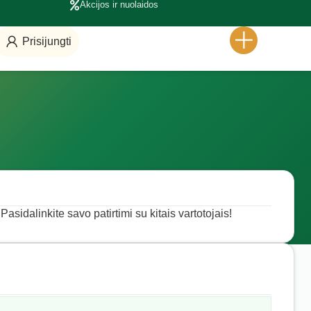
Akcijos ir nuolaidos
Prisijungti
Pasidalinkite savo patirtimi su kitais vartotojais!