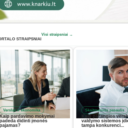
Visi straipsniai →
ORTALO STRAIPSNIAI
Verslas ir ekonomika
Skaitmeninis pasaulis
Kaip pardavimo mokymai
Kaip pažangios versl
padeda didinti įmonės
valdymo sistemos įd
pajamas?
tampa konkurenci...