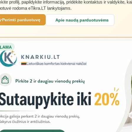
kite profilį, papildykite informaciją, pridėkite kontaktus ir valdykite, ka
otuvė rodoma eTikra.LT lankytojams.
Perimti parduotuvę
Apie naudą parduotuvėms
LAMA