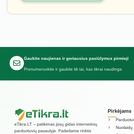
Gaukite naujienas ir geriausius pasiūlymus pirmieji
Prenumeruokite ir gaukite tik tai, kas tikrai naudinga.
Pirkėjams
Parduotu
eTikra.LT – patikimas jūsų gidas internetinių
Nuolaidų 
parduotuvių pasaulyje. Padedame rinktis