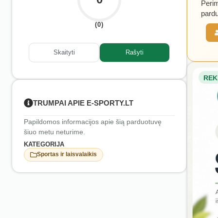
Perim
pardu
(0)
Skaityti
Rašyti
REK
TRUMPAI APIE E-SPORTY.LT
Papildomos informacijos apie šią parduotuvę
šiuo metu neturime.
KATEGORIJA
Sportas ir laisvalaikis