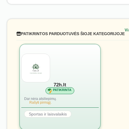
Vi
PATIKRINTOS PARDUOTUVĖS ŠIOJE KATEGORIJOJE
72h.lt
PATIKRINTA
Dar nėra atsiliepimų.
Rašyti pirmąjį.
Sportas ir laisvalaikis