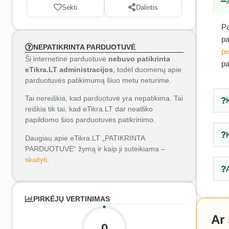
Sekti
Dalintis
Pa
pa
NEPATIKRINTA PARDUOTUVĖ
pe
Ši internetinė parduotuvė
nebuvo patikrinta
pa
eTikra.LT administracijos
, todėl duomenų apie
parduotuvės patikimumą šiuo metu neturime.
Tai nereiškia, kad parduotuvė yra nepatikima. Tai
reiškia tik tai, kad eTikra.LT dar neatliko
papildomo šios parduotuvės patikrinimo.
Daugiau apie eTikra.LT „PATIKRINTA
PARDUOTUVĖ“ žymą ir kaip ji suteikiama –
skaityti
.
PIRKĖJŲ VERTINIMAS
Ar
0