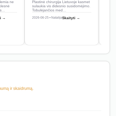
lemia ne
Plastinė chirurgija Lietuvoje kasmet
naudo
klesnė
sulaukia vis didesnio susidomėjimo.
Juos
os…
Tobulėjančios med…
2026-0
ti →
2026-06-25 • Natalija
Skaityti →
imumą ir skaidrumą.