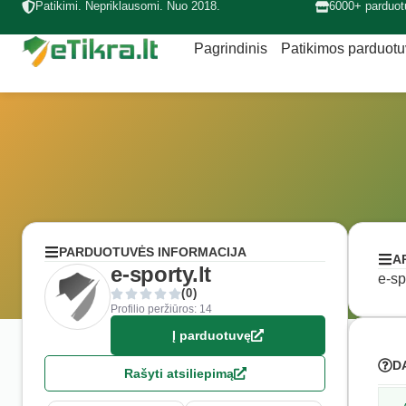
Patikimi. Nepriklausomi. Nuo 2018.
6000+ parduot
Pagrindinis
Patikimos parduot
PARDUOTUVĖS INFORMACIJA
A
e-sporty.lt
e-sp
(0)
Profilio peržiūros: 14
Į parduotuvę
D
Rašyti atsiliepimą