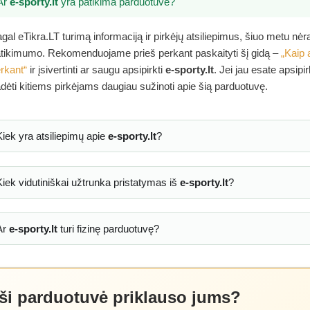
Ar
e-sporty.lt
yra patikima parduotuvė?
gal eTikra.LT turimą informaciją ir pirkėjų atsiliepimus, šiuo metu nė
tikimumo. Rekomenduojame prieš perkant paskaityti šį gidą –
„Kaip 
rkant“
ir įsivertinti ar saugu apsipirkti
e-sporty.lt
. Jei jau esate apsipi
dėti kitiems pirkėjams daugiau sužinoti apie šią parduotuvę.
Kiek yra atsiliepimų apie
e-sporty.lt
?
Kiek vidutiniškai užtrunka pristatymas iš
e-sporty.lt
?
Ar
e-sporty.lt
turi fizinę parduotuvę?
 ši parduotuvė priklauso jums?