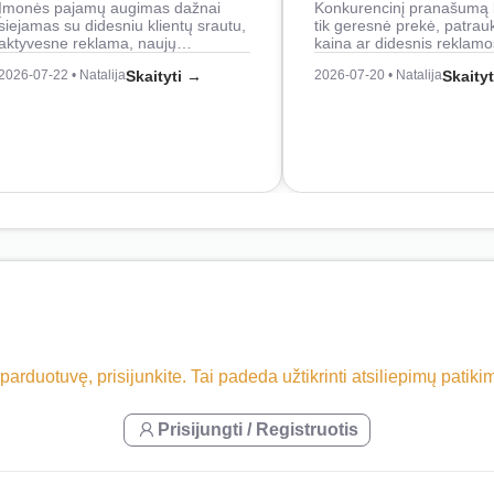
Įmonės pajamų augimas dažnai
Konkurencinį pranašumą 
siejamas su didesniu klientų srautu,
tik geresnė prekė, patrau
aktyvesne reklama, naujų…
kaina ar didesnis reklam
2026-07-22 • Natalija
Skaityti →
2026-07-20 • Natalija
Skaity
 parduotuvę, prisijunkite. Tai padeda užtikrinti atsiliepimų patik
Prisijungti / Registruotis