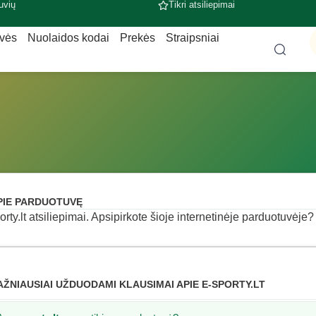
uvių
Tikri atsiliepimai
uvės
Nuolaidos kodai
Prekės
Straipsniai
PIE PARDUOTUVĘ
orty.lt atsiliepimai. Apsipirkote šioje internetinėje parduotuvėje? 
AŽNIAUSIAI UŽDUODAMI KLAUSIMAI APIE E-SPORTY.LT