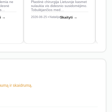
lemia ne
Plastinė chirurgija Lietuvoje kasmet
naudo
klesnė
sulaukia vis didesnio susidomėjimo.
Juos
os…
Tobulėjančios med…
2026-0
ti →
2026-06-25 • Natalija
Skaityti →
imumą ir skaidrumą.