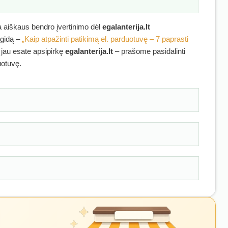
ra aiškaus bendro įvertinimo dėl
egalanterija.lt
 gidą –
„Kaip atpažinti patikimą el. parduotuvę – 7 paprasti
i jau esate apsipirkę
egalanterija.lt
– prašome pasidalinti
uotuvę.