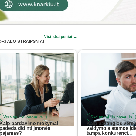
Visi straipsniai →
ORTALO STRAIPSNIAI
Verslas ir ekonomika
Skaitmeninis pasaulis
Kaip pardavimo mokymai
Kaip pažangios versl
padeda didinti įmonės
valdymo sistemos įd
pajamas?
tampa konkurenci...