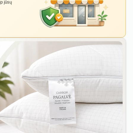
ip jūsų