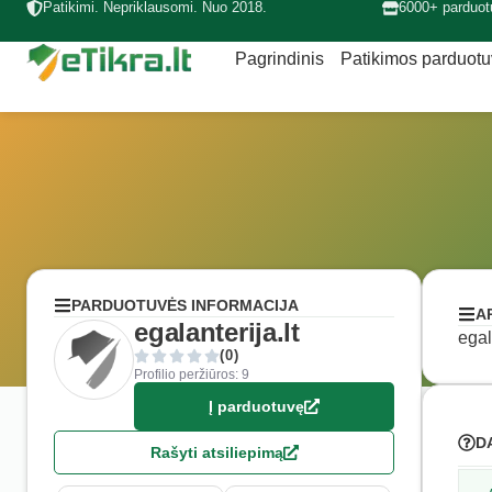
Patikimi. Nepriklausomi. Nuo 2018.
6000+ parduot
Pagrindinis
Patikimos parduot
PARDUOTUVĖS INFORMACIJA
A
egalanterija.lt
egal
(0)
Profilio peržiūros: 9
Į parduotuvę
D
Rašyti atsiliepimą