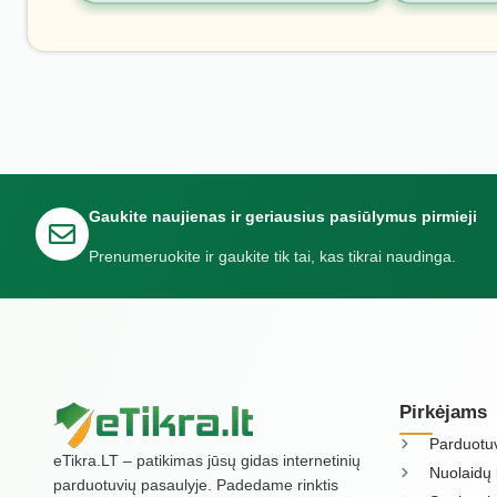
Gaukite naujienas ir geriausius pasiūlymus pirmieji
Prenumeruokite ir gaukite tik tai, kas tikrai naudinga.
Pirkėjams
Parduotu
eTikra.LT – patikimas jūsų gidas internetinių
Nuolaidų 
parduotuvių pasaulyje. Padedame rinktis