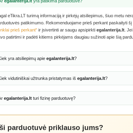
Ar
egalanterija.lt
yra patikima parduotuvė?
gal eTikra.LT turimą informaciją ir pirkėjų atsiliepimus, šiuo metu nė
rduotuvės patikimumo. Rekomenduojame prieš perkant paskaityti šį
nklai prieš perkant“
ir įsivertinti ar saugu apsipirkti
egalanterija.lt
. Je
vo patirtimi ir padėti kitiems pirkėjams daugiau sužinoti apie šią pard
Kiek yra atsiliepimų apie
egalanterija.lt
?
Kiek vidutiniškai užtrunka pristatymas iš
egalanterija.lt
?
Ar
egalanterija.lt
turi fizinę parduotuvę?
 ši parduotuvė priklauso jums?