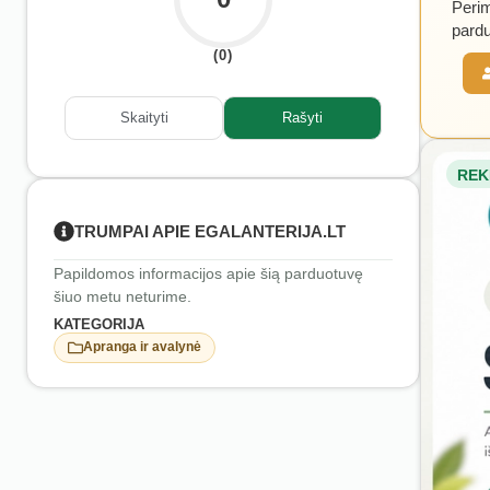
Perim
pardu
(0)
Skaityti
Rašyti
REK
TRUMPAI APIE EGALANTERIJA.LT
Papildomos informacijos apie šią parduotuvę
šiuo metu neturime.
KATEGORIJA
Apranga ir avalynė