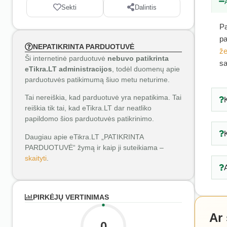
Sekti
Dalintis
Pa
pa
NEPATIKRINTA PARDUOTUVĖ
že
Ši internetinė parduotuvė
nebuvo patikrinta
sa
eTikra.LT administracijos
, todėl duomenų apie
parduotuvės patikimumą šiuo metu neturime.
Tai nereiškia, kad parduotuvė yra nepatikima. Tai
reiškia tik tai, kad eTikra.LT dar neatliko
papildomo šios parduotuvės patikrinimo.
Daugiau apie eTikra.LT „PATIKRINTA
PARDUOTUVĖ“ žymą ir kaip ji suteikiama –
skaityti
.
PIRKĖJŲ VERTINIMAS
Ar
0