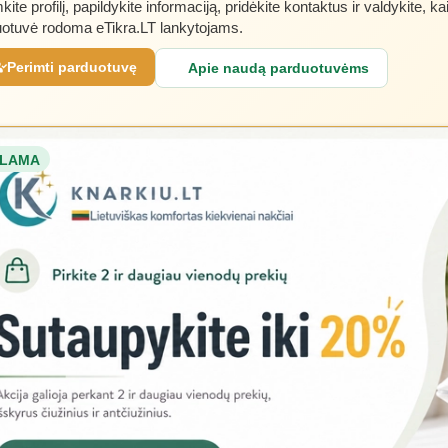
kite profilį, papildykite informaciją, pridėkite kontaktus ir valdykite, ka
otuvė rodoma eTikra.LT lankytojams.
Perimti parduotuvę
Apie naudą parduotuvėms
LAMA