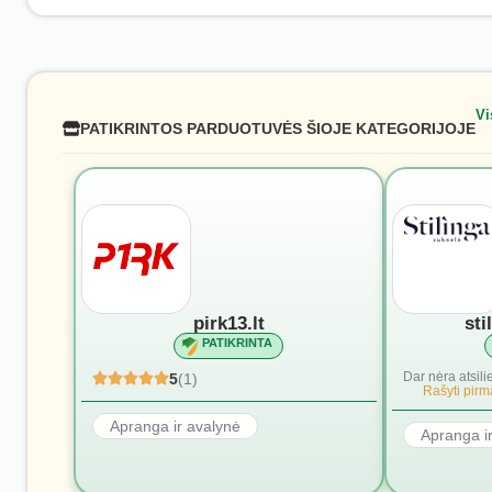
Vi
PATIKRINTOS PARDUOTUVĖS ŠIOJE KATEGORIJOJE
pirk13.lt
sti
PATIKRINTA
Dar nėra atsili
5
(1)
Rašyti pirmą
Apranga ir avalynė
Apranga i