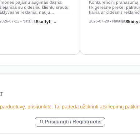
Įmonės pajamų augimas dažnai
Konkurencinį pranašumą 
siejamas su didesniu klientų srautu,
tik geresnė prekė, patrau
aktyvesne reklama, naujų…
kaina ar didesnis reklam
2026-07-22 • Natalija
Skaityti →
2026-07-20 • Natalija
Skaity
LT
 parduotuvę, prisijunkite. Tai padeda užtikrinti atsiliepimų patik
Prisijungti / Registruotis