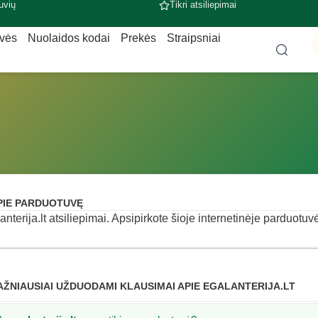
uvių
Tikri atsiliepimai
uvės
Nuolaidos kodai
Prekės
Straipsniai
PIE PARDUOTUVĘ
anterija.lt atsiliepimai. Apsipirkote šioje internetinėje parduotuvė
AŽNIAUSIAI UŽDUODAMI KLAUSIMAI APIE EGALANTERIJA.LT