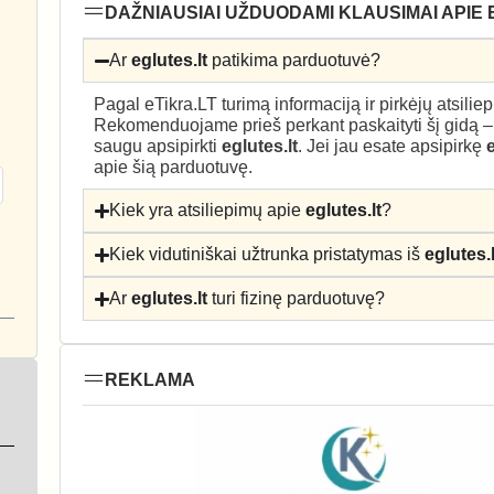
DAŽNIAUSIAI UŽDUODAMI KLAUSIMAI APIE 
Ar
eglutes.lt
patikima parduotuvė?
Pagal eTikra.LT turimą informaciją ir pirkėjų atsili
Rekomenduojame prieš perkant paskaityti šį gidą 
saugu apsipirkti
eglutes.lt
. Jei jau esate apsipirkę
e
apie šią parduotuvę.
Kiek yra atsiliepimų apie
eglutes.lt
?
Kiek vidutiniškai užtrunka pristatymas iš
eglutes.l
Ar
eglutes.lt
turi fizinę parduotuvę?
REKLAMA