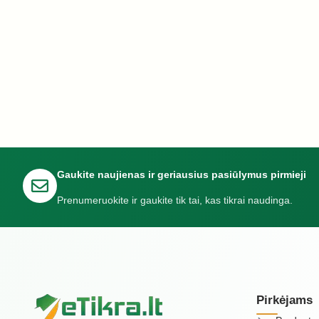
Gaukite naujienas ir geriausius pasiūlymus pirmieji
Prenumeruokite ir gaukite tik tai, kas tikrai naudinga.
Pirkėjams