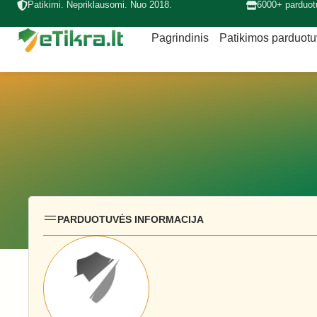
Patikimi. Nepriklausomi. Nuo 2018.
6000+ parduot
Pagrindinis
Patikimos parduot
PARDUOTUVĖS INFORMACIJA