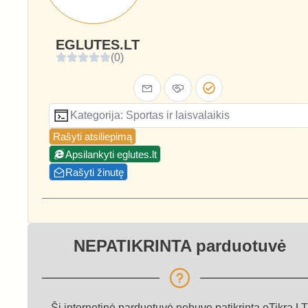
EGLUTES.LT
(0)
Kategorija: Sportas ir laisvalaikis
Rašyti atsiliepimą
Apsilankyti eglutes.lt
Rašyti žinutę
NEPATIKRINTA parduotuvė
Ši internetinė parduotuvė nebuvo patikrinta eTikra.LT