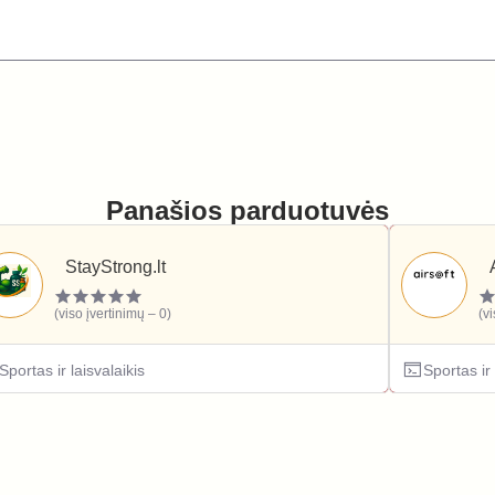
Panašios parduotuvės
StayStrong.lt
(viso įvertinimų – 0)
(v
Sportas ir laisvalaikis
Sportas ir 