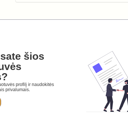
sate šios
uvės
s?
otuvės profilį ir naudokitės
is privalumais.