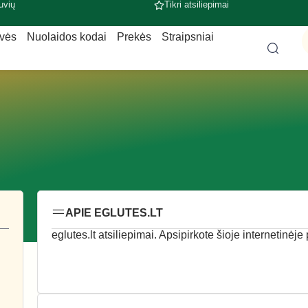
uvių
Tikri atsiliepimai
uvės
Nuolaidos kodai
Prekės
Straipsniai
APIE EGLUTES.LT
eglutes.lt atsiliepimai. Apsipirkote šioje internetinėje