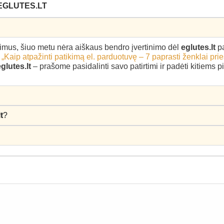
EGLUTES.LT
epimus, šiuo metu nėra aiškaus bendro įvertinimo dėl
eglutes.lt
pa
–
„Kaip atpažinti patikimą el. parduotuvę – 7 paprasti ženklai pri
glutes.lt
– prašome pasidalinti savo patirtimi ir padėti kitiems 
t
?