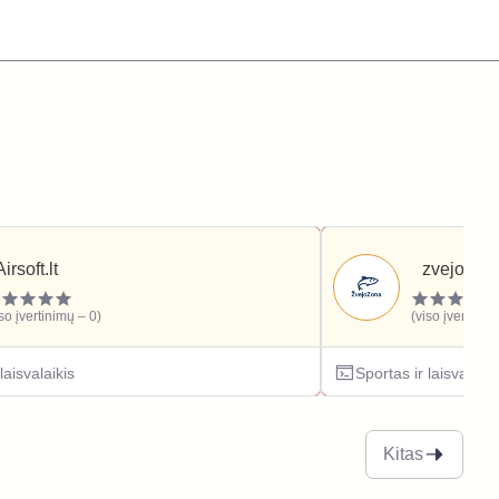
Airsoft.lt
zvejozona
iso įvertinimų – 0)
(viso įvertinim
laisvalaikis
Sportas ir laisvalaiki
Kitas