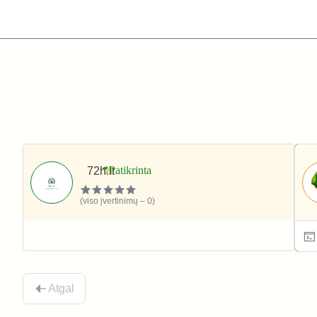
72h.lt
(viso įvertinimų – 0)
Sportas ir laisvalaikis
Atgal