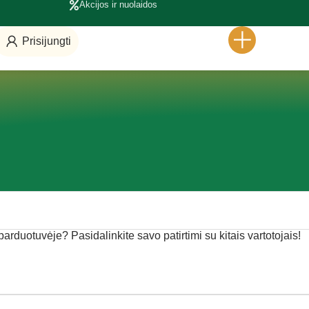
Akcijos ir nuolaidos
Prisijungti
 parduotuvėje? Pasidalinkite savo patirtimi su kitais vartotojais!