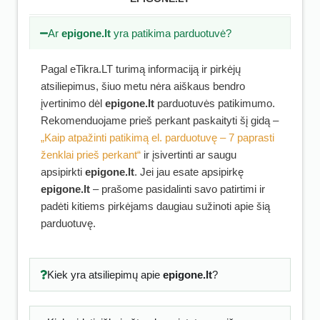
Ar
epigone.lt
yra patikima parduotuvė?
Pagal eTikra.LT turimą informaciją ir pirkėjų
atsiliepimus, šiuo metu nėra aiškaus bendro
įvertinimo dėl
epigone.lt
parduotuvės patikimumo.
Rekomenduojame prieš perkant paskaityti šį gidą –
„Kaip atpažinti patikimą el. parduotuvę – 7 paprasti
ženklai prieš perkant“
ir įsivertinti ar saugu
apsipirkti
epigone.lt
. Jei jau esate apsipirkę
epigone.lt
– prašome pasidalinti savo patirtimi ir
padėti kitiems pirkėjams daugiau sužinoti apie šią
parduotuvę.
Kiek yra atsiliepimų apie
epigone.lt
?