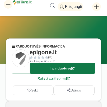
Prisijungti
PARDUOTUVĖS INFORMACIJA
epigone.lt
(0)
Profilio peržiūros: 7
Į parduotuvę
Rašyti atsiliepimą
Sekti
Dalintis