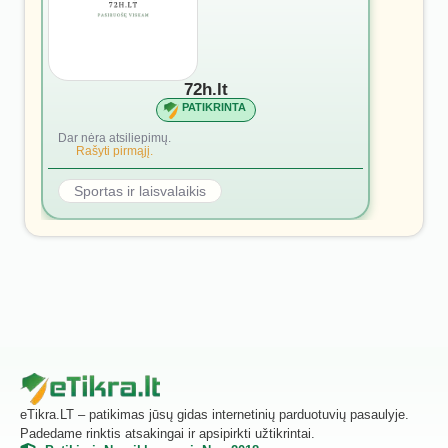
72h.lt
PATIKRINTA
Dar nėra atsiliepimų.
Rašyti pirmąjį.
Sportas ir laisvalaikis
eTikra.LT – patikimas jūsų gidas internetinių parduotuvių pasaulyje.
Padedame rinktis atsakingai ir apsipirkti užtikrintai.