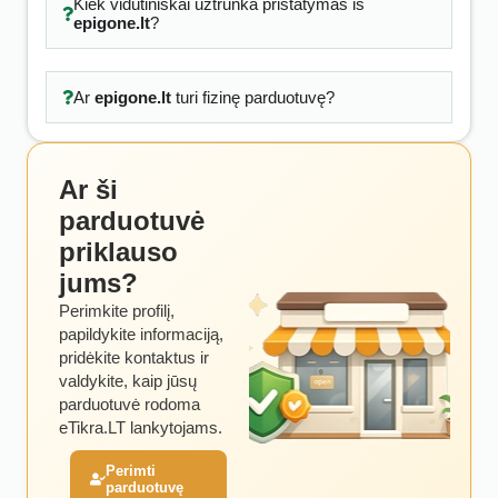
Kiek vidutiniškai užtrunka pristatymas iš
epigone.lt
?
Ar
epigone.lt
turi fizinę parduotuvę?
Ar ši
parduotuvė
priklauso
jums?
Perimkite profilį,
papildykite informaciją,
pridėkite kontaktus ir
valdykite, kaip jūsų
parduotuvė rodoma
eTikra.LT lankytojams.
Perimti
parduotuvę