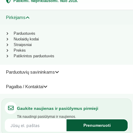
Patikimi. Nepriklausomi. Nuo 2018.
Pirkėjams
Parduotuvės
Nuolaidų kodai
Straipsniai
Prekės
Patikrintos parduotuvės
Parduotuvių savininkams
Pagalba / Kontaktai
Gaukite naujienas ir pasiūlymus pirmieji
Tik naudingi pasiūlymai ir naujienos.
Prenumeruoti