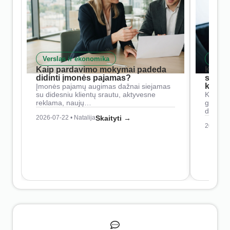
Verslas ir ekonomika
Skait
Kaip pardavimo mokymai padeda
Kaip 
didinti įmonės pajamas?
siste
konkur
Įmonės pajamų augimas dažnai siejamas
su didesniu klientų srautu, aktyvesne
Konkure
reklama, naujų…
geresnė
didesn
2026-07-22 • Natalija
Skaityti →
2026-07-