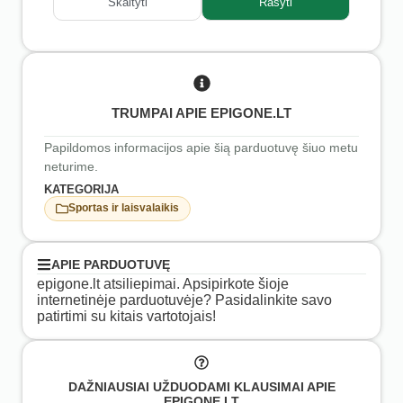
Skaityti
Rašyti
TRUMPAI APIE EPIGONE.LT
Papildomos informacijos apie šią parduotuvę šiuo metu
neturime.
KATEGORIJA
Sportas ir laisvalaikis
APIE PARDUOTUVĘ
epigone.lt atsiliepimai. Apsipirkote šioje
internetinėje parduotuvėje? Pasidalinkite savo
patirtimi su kitais vartotojais!
DAŽNIAUSIAI UŽDUODAMI KLAUSIMAI APIE
EPIGONE.LT