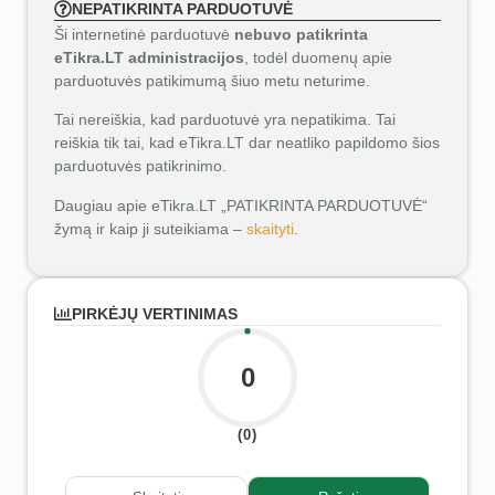
NEPATIKRINTA PARDUOTUVĖ
Ši internetinė parduotuvė
nebuvo patikrinta
eTikra.LT administracijos
, todėl duomenų apie
parduotuvės patikimumą šiuo metu neturime.
Tai nereiškia, kad parduotuvė yra nepatikima. Tai
reiškia tik tai, kad eTikra.LT dar neatliko papildomo šios
parduotuvės patikrinimo.
Daugiau apie eTikra.LT „PATIKRINTA PARDUOTUVĖ“
žymą ir kaip ji suteikiama –
skaityti
.
PIRKĖJŲ VERTINIMAS
0
(0)