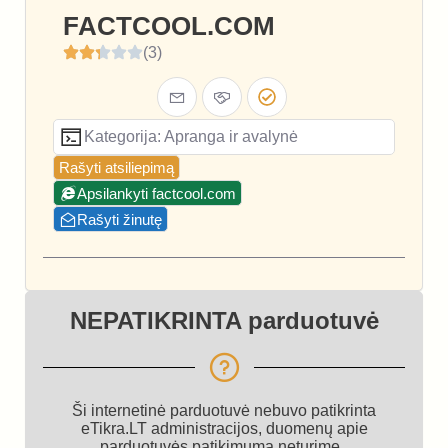
FACTCOOL.COM
(3)
Kategorija: Apranga ir avalynė
Rašyti atsiliepimą
Apsilankyti factcool.com
Rašyti žinutę
NEPATIKRINTA parduotuvė
Ši internetinė parduotuvė nebuvo patikrinta
eTikra.LT administracijos, duomenų apie
parduotuvės patikimumą neturime.