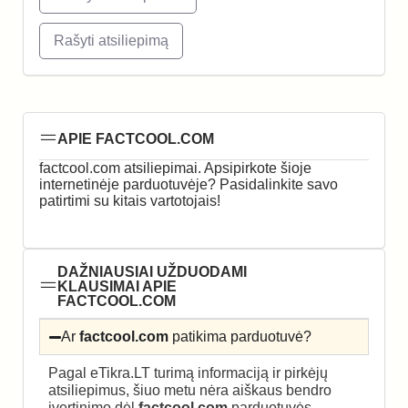
Rašyti atsiliepimą
APIE FACTCOOL.COM
factcool.com atsiliepimai. Apsipirkote šioje
internetinėje parduotuvėje? Pasidalinkite savo
patirtimi su kitais vartotojais!
DAŽNIAUSIAI UŽDUODAMI
KLAUSIMAI APIE
FACTCOOL.COM
Ar
factcool.com
patikima parduotuvė?
Pagal eTikra.LT turimą informaciją ir pirkėjų
atsiliepimus, šiuo metu nėra aiškaus bendro
įvertinimo dėl
factcool.com
parduotuvės