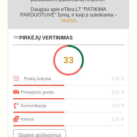
Daugiau apie eTikra.LT “PATIKIMA
PARDUOTUVĖ” žymą, ir kaip ji suteikiama –
skaityti
.
PIRKĖJŲ VERTINIMAS
33
Prekių kokybė
2,3 / 5
Pristatymo greitis
2,3 / 5
Komunikacija
2,3 / 5
Kainos
2,3 / 5
Skaityti atsiliepimus