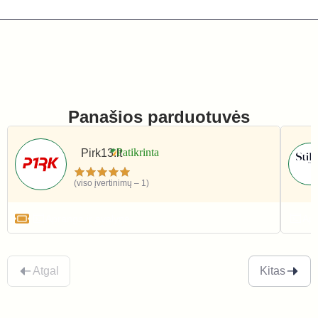
Panašios parduotuvės
Pirk13.lt
(viso įvertinimų – 1)
Apranga ir avalynė
Apr
Atgal
Kitas