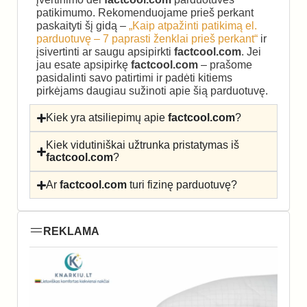
patikimumo. Rekomenduojame prieš perkant
paskaityti šį gidą –
„Kaip atpažinti patikimą el.
parduotuvę – 7 paprasti ženklai prieš perkant“
ir
įsivertinti ar saugu apsipirkti
factcool.com
. Jei
jau esate apsipirkę
factcool.com
– prašome
pasidalinti savo patirtimi ir padėti kitiems
pirkėjams daugiau sužinoti apie šią parduotuvę.
Kiek yra atsiliepimų apie
factcool.com
?
Kiek vidutiniškai užtrunka pristatymas iš
factcool.com
?
Ar
factcool.com
turi fizinę parduotuvę?
REKLAMA