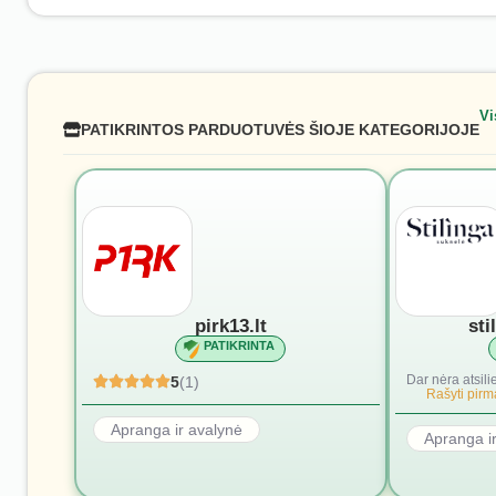
Vi
PATIKRINTOS PARDUOTUVĖS ŠIOJE KATEGORIJOJE
pirk13.lt
sti
PATIKRINTA
Dar nėra atsili
5
(1)
Rašyti pirmą
Apranga ir avalynė
Apranga i