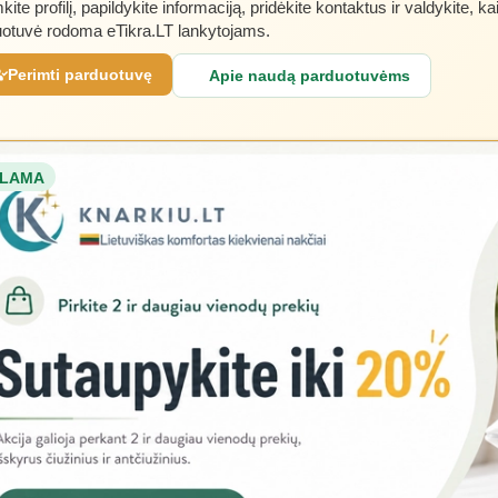
kite profilį, papildykite informaciją, pridėkite kontaktus ir valdykite, ka
otuvė rodoma eTikra.LT lankytojams.
Perimti parduotuvę
Apie naudą parduotuvėms
LAMA