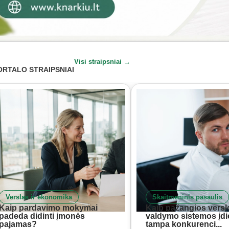
Visi straipsniai →
ORTALO STRAIPSNIAI
Verslas ir ekonomika
Skaitmeninis pasaulis
Kaip pardavimo mokymai
Kaip pažangios versl
padeda didinti įmonės
valdymo sistemos įd
pajamas?
tampa konkurenci...