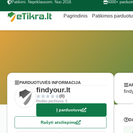
Patikimi. Nepriklausomi. Nuo 2018.
6000+ parduot
Pagrindinis
Patikimos parduot
PARDUOTUVĖS INFORMACIJA
A
findyour.lt
find
(0)
Profilio peržiūros: 5
Į parduotuvę
D
Rašyti atsiliepimą