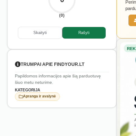
Perim
pardu
(0)
Skaityti
Rašyti
REK
TRUMPAI APIE FINDYOUR.LT
Papildomos informacijos apie šią parduotuvę
šiuo metu neturime.
KATEGORIJA
Apranga ir avalynė