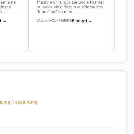
lemia ne
Plastinė chirurgija Lietuvoje kasmet
naudo
klesnė
sulaukia vis didesnio susidomėjimo.
Juos
os…
Tobulėjančios med…
2026-0
ti →
2026-06-25 • Natalija
Skaityti →
imumą ir skaidrumą.