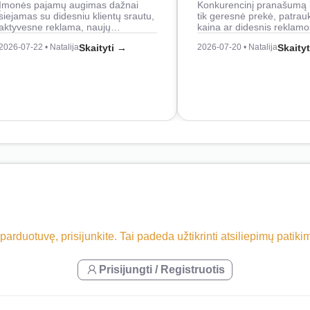
Įmonės pajamų augimas dažnai
Konkurencinį pranašumą 
siejamas su didesniu klientų srautu,
tik geresnė prekė, patrau
aktyvesne reklama, naujų…
kaina ar didesnis reklam
2026-07-22 • Natalija
Skaityti →
2026-07-20 • Natalija
Skaity
 parduotuvę, prisijunkite. Tai padeda užtikrinti atsiliepimų patik
Prisijungti / Registruotis