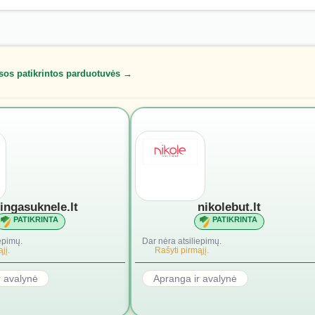
sos patikrintos parduotuvės →
lingasuknele.lt
nikolebut.lt
PATIKRINTA
PATIKRINTA
epimų.
Dar nėra atsiliepimų.
jį.
Rašyti pirmąjį.
r avalynė
Apranga ir avalynė