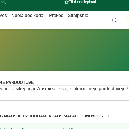
uvių
Tikri atsiliepimai
uvės
Nuolaidos kodai
Prekės
Straipsniai
PIE PARDUOTUVĘ
your.lt atsiliepimai. Apsipirkote šioje internetinėje parduotuvėje? 
AŽNIAUSIAI UŽDUODAMI KLAUSIMAI APIE FINDYOUR.LT