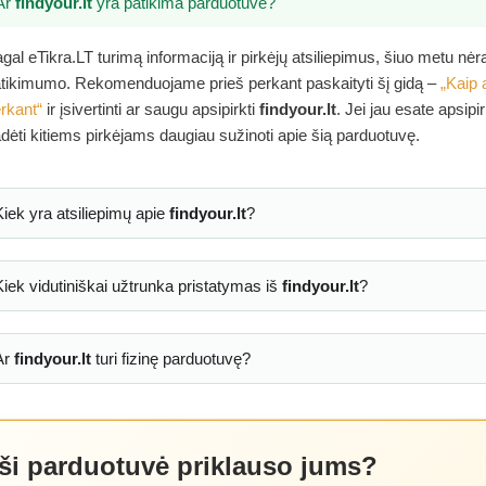
Ar
findyour.lt
yra patikima parduotuvė?
gal eTikra.LT turimą informaciją ir pirkėjų atsiliepimus, šiuo metu nė
tikimumo. Rekomenduojame prieš perkant paskaityti šį gidą –
„Kaip 
rkant“
ir įsivertinti ar saugu apsipirkti
findyour.lt
. Jei jau esate apsip
dėti kitiems pirkėjams daugiau sužinoti apie šią parduotuvę.
Kiek yra atsiliepimų apie
findyour.lt
?
Kiek vidutiniškai užtrunka pristatymas iš
findyour.lt
?
Ar
findyour.lt
turi fizinę parduotuvę?
 ši parduotuvė priklauso jums?