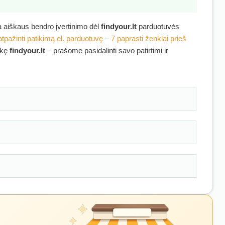
ra aiškaus bendro įvertinimo dėl
findyour.lt
parduotuvės
atpažinti patikimą el. parduotuvę – 7 paprasti ženklai prieš
irkę
findyour.lt
– prašome pasidalinti savo patirtimi ir