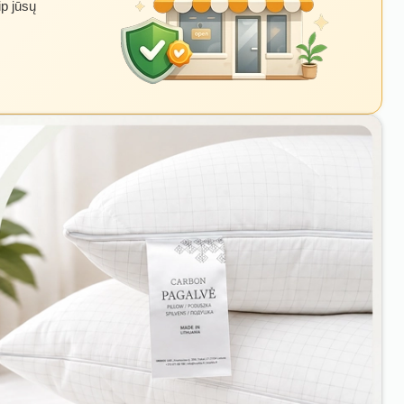
ip jūsų