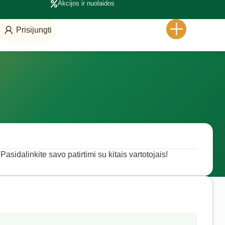
Akcijos ir nuolaidos
Prisijungti
Pasidalinkite savo patirtimi su kitais vartotojais!