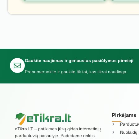
Gaukite naujienas ir geriausius pasiūlymus pirmieji
Prenumeruokite ir gaukite tik tai, kas tikrai naudinga.
Pirkėjams
Parduotu
eTikra.LT – patikimas jūsų gidas internetinių
Nuolaidų 
parduotuvių pasaulyje. Padedame rinktis