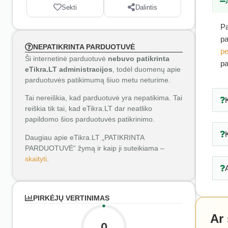
Sekti
Dalintis
Pa
pa
NEPATIKRINTA PARDUOTUVĖ
pe
Ši internetinė parduotuvė
nebuvo patikrinta
pa
eTikra.LT administracijos
, todėl duomenų apie
parduotuvės patikimumą šiuo metu neturime.
Tai nereiškia, kad parduotuvė yra nepatikima. Tai
reiškia tik tai, kad eTikra.LT dar neatliko
papildomo šios parduotuvės patikrinimo.
Daugiau apie eTikra.LT „PATIKRINTA
PARDUOTUVĖ“ žymą ir kaip ji suteikiama –
skaityti
.
PIRKĖJŲ VERTINIMAS
Ar
0